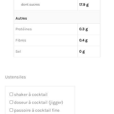
dont sucres
17.9 g
Autres
Protéines
0.3 g
Fibres
0.4 g
Sel
0 g
Ustensiles
shaker à cocktail
doseur à cocktail (jigger)
passoire à cocktail fine