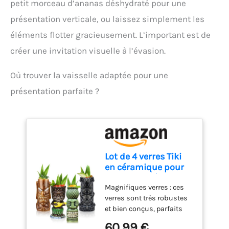
ustensile de bar
boissons pour vos amis et
petit morceau d’ananas déshydraté pour une
indispensable pour
votre famille.
présentation verticale, ou laissez simplement les
chaque situation. IDÉAL
POUR CHAQUE SET DE
éléments flotter gracieusement. L’important est de
COCKTAILS : Complétez
créer une invitation visuelle à l’évasion.
votre set d'accessoires
pour cocktail avec ce verre
Où trouver la vaisselle adaptée pour une
à cocktail. Le verseur
doseur facilite le mélange
présentation parfaite ?
et le dosage précis, tandis
que le design et la
fonctionnalité sont
parfaitement harmonisés
pour porter vos cocktails à
un niveau supérieur.
Lot de 4 verres Tiki
en céramique pour
cocktails créatifs,
Magnifiques verres : ces
grands verres
verres sont très robustes
exotiques style
et bien conçus, parfaits
tropical hawaïen,
pour une fête sur le thème
pour bar, qualité
60,99 €