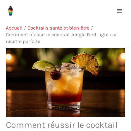
Aller
R
au
e
contenu
c
Accueil
Cocktails santé et bien-être
h
Comment réussir le cocktail Jungle Bird Light : la
recette parfaite
e
r
c
h
e
r
Comment réussir le cocktail