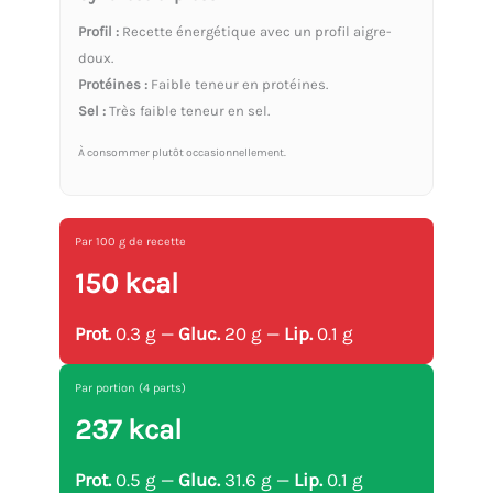
Profil :
Recette énergétique avec un profil aigre-
doux.
Protéines :
Faible teneur en protéines.
Sel :
Très faible teneur en sel.
À consommer plutôt occasionnellement.
Par 100 g de recette
150 kcal
Prot.
0.3 g —
Gluc.
20 g —
Lip.
0.1 g
Par portion (4 parts)
237 kcal
Prot.
0.5 g —
Gluc.
31.6 g —
Lip.
0.1 g