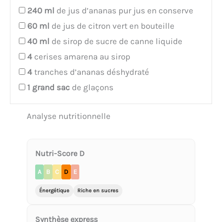
240
ml
de jus d’ananas pur jus en conserve
60
ml
de jus de citron vert en bouteille
40
ml
de sirop de sucre de canne liquide
4
cerises amarena au sirop
4
tranches d’ananas déshydraté
1
grand sac
de glaçons
Analyse nutritionnelle
Nutri-Score D
A
B
C
D
E
Énergétique
Riche en sucres
Synthèse express