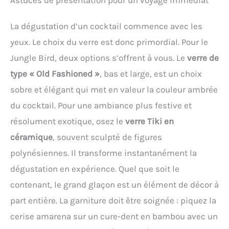
Astuces de présentation pour un voyage immédiat
doseur est fabriqué en
8,7 cm, et des hauteurs de
sac de bar.
cocktails. Avec un crochet
acier inoxydable de haute
4,3 cm et 4,6 cm. 【Aide de
sur le dessus, peut être
qualité, ce qui lui confère
La dégustation d’un cocktail commence avec les
cuisine】: le design
accroché n'importe où
une durabilité
conique le rend plus
yeux. Le choix du verre est donc primordial. Pour le
vous le souhaitez.
exceptionnelle. Que ce soit
pratique à utiliser, de sorte
Jungle Bird, deux options s’offrent à vous. Le
verre de
pour un barman
que les aliments finissent
professionnel ou un
par tomber dans le bol
type « Old Fashioned »
, bas et large, est un choix
mixologue amateur, ce
sans se renverser sur la
sobre et élégant qui met en valeur la couleur ambrée
jigger résiste à une
table. Vous pouvez
utilisation quotidienne et
l'utiliser dans la cuisine
du cocktail. Pour une ambiance plus festive et
reste inoxydable.
pour filtrer ou égoutter les
résolument exotique, osez le
verre Tiki en
UTILISATION POLYVALENTE :
aliments. 【Utilisations
Utilisez le barmass double
multiples】: vous pouvez
céramique
, souvent sculpté de figures
mesure non seulement
utiliser le filtre comme
polynésiennes. Il transforme instantanément la
pour les cocktails, mais
filtre à cocktail et filtre à
aussi pour mesurer avec
thé, ce qui est très
dégustation en expérience. Quel que soit le
précision la crème, le gin,
approprié pour les
contenant, le grand glaçon est un élément de décor à
le schnaps ou d'autres
débutants et les
spiritueux. Avec sa
professionnels. Vous
part entière. La garniture doit être soignée : piquez la
graduation 2cl et 4cl, ce
pouvez faire de délicieux
cerise amarena sur un cure-dent en bambou avec un
verre doseur est un
cocktails, thé ou autres