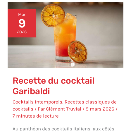
Recette
Mar
du
9
cocktail
Garibaldi
2026
Recette du cocktail
Garibaldi
Cocktails intemporels
,
Recettes classiques de
cocktails
/ Par
Clément Truvial
/
9 mars 2026
/
7 minutes de lecture
Au panthéon des cocktails italiens, aux côtés