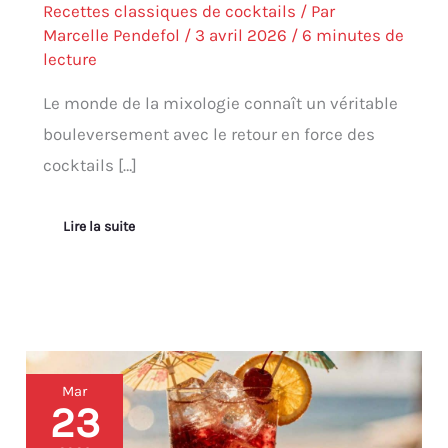
Recettes classiques de cocktails
/ Par
Marcelle Pendefol
/
3 avril 2026
/
6 minutes de
lecture
Le monde de la mixologie connaît un véritable
bouleversement avec le retour en force des
cocktails […]
Lire la suite
Sex
Mar
on
23
the
Beach