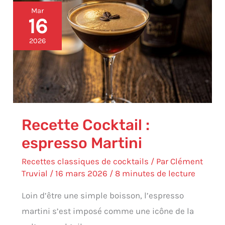
Recette
Mar
Cocktail
16
:
espresso
2026
Martini
Recette Cocktail :
espresso Martini
Recettes classiques de cocktails
/ Par
Clément
Truvial
/
16 mars 2026
/
8 minutes de lecture
Loin d’être une simple boisson, l’espresso
martini s’est imposé comme une icône de la