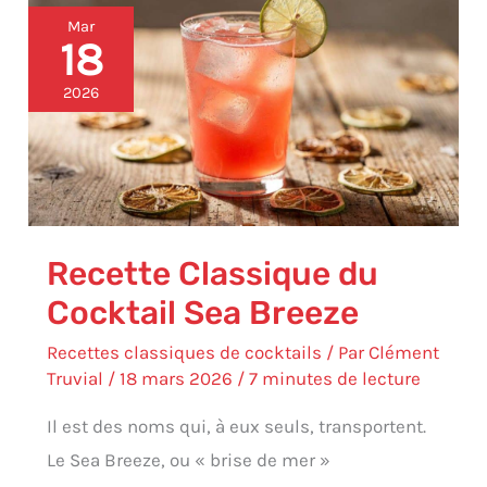
Recette
Mar
Classique
18
du
Cocktail
2026
Sea
Breeze
Recette Classique du
Cocktail Sea Breeze
Recettes classiques de cocktails
/ Par
Clément
Truvial
/
18 mars 2026
/
7 minutes de lecture
Il est des noms qui, à eux seuls, transportent.
Le Sea Breeze, ou « brise de mer »