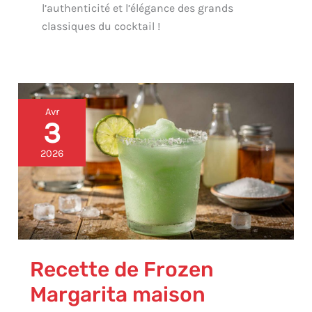
l’authenticité et l’élégance des grands
classiques du cocktail !
Recette
Avr
de
3
Frozen
Margarita
2026
maison
Recette de Frozen
Margarita maison