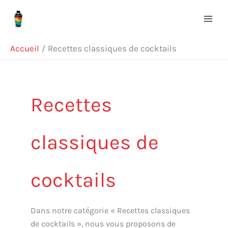
Aller
R
au
e
contenu
c
Accueil
Recettes classiques de cocktails
h
e
r
Recettes
c
h
classiques de
e
r
cocktails
Dans notre catégorie « Recettes classiques
de cocktails », nous vous proposons de