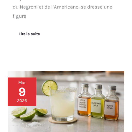
du Negroni et de l’Americano, se dresse une
figure
Lire la suite
Recette
Mar
Classique
9
de
la
2026
Margarita