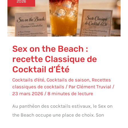
2026
:
recette
Classique
de
Cocktail
d’Été
Sex on the Beach :
recette Classique de
Cocktail d’Été
Cocktails d'été
,
Cocktails de saison
,
Recettes
classiques de cocktails
/ Par
Clément Truvial
/
23 mars 2026
/
8 minutes de lecture
Au panthéon des cocktails estivaux, le Sex on
the Beach occupe une place de choix. Son