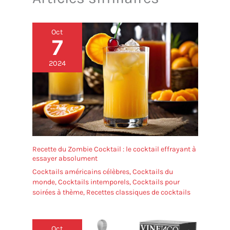
Oct
7
2024
Recette du Zombie Cocktail : le cocktail effrayant à
essayer absolument
Cocktails américains célèbres
,
Cocktails du
monde
,
Cocktails intemporels
,
Cocktails pour
soirées à thème
,
Recettes classiques de cocktails
Oct