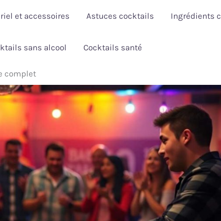
riel et accessoires
Astuces cocktails
Ingrédients c
ktails sans alcool
Cocktails santé
de complet