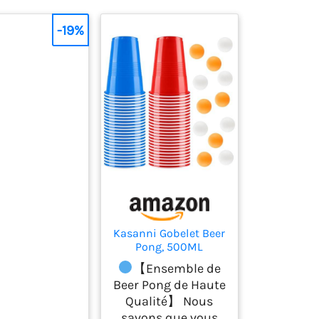
-19%
Kasanni Gobelet Beer
Pong, 500ML
Réutilisables Tasse
【Ensemble de
de Bière Pong, Biere
Beer Pong de Haute
Pong, Gobelet Rouge
Qualité】 Nous
avec 12 Balles de
Ping-Pong, pour Une
savons que vous