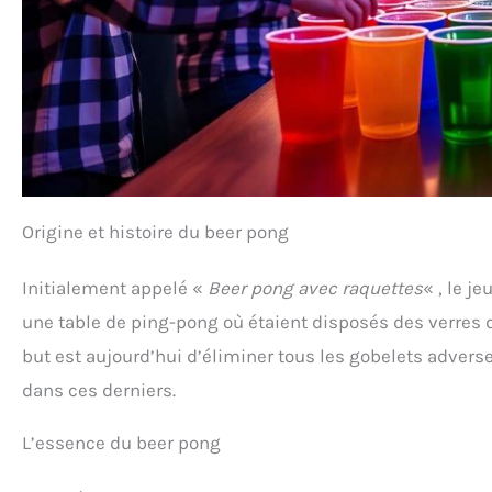
Origine et histoire du beer pong
Initialement appelé «
Beer pong avec raquettes
« , le j
une table de ping-pong où étaient disposés des verres d
but est aujourd’hui d’éliminer tous les gobelets adverse
dans ces derniers.
L’essence du beer pong