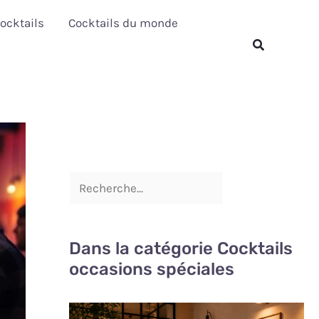
R
ocktails
Cocktails du monde
e
Rechercher
c
h
e
r
c
h
e
r
Dans la catégorie Cocktails
occasions spéciales