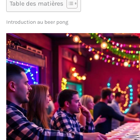
Table des matières
Introduction au beer pong