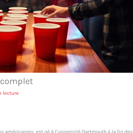
e complet
 lecture
es américaines, est né à l’université Dartmouth à la fin des