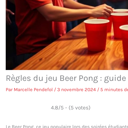
Règles du jeu Beer Pong : guid
Par
Marcelle Pendefol
/
3 novembre 2024
/
5 minutes de
4.8/5 - (5 votes)
Le Beer Pong, ce jeu populaire lors des soirées étudiant