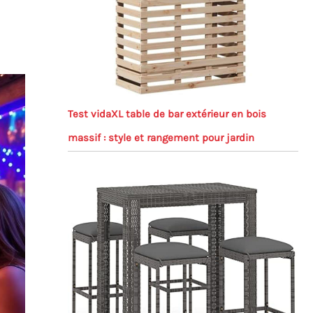
Test vidaXL table de bar extérieur en bois
massif : style et rangement pour jardin