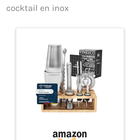
années SUPPORT BAMBOU
cocktail en inox
: son socle en bambou
range élégamment le set et
l'expose sur le bar. Aussi
pratique que décoratif
IDÉE CADEAU : cet
ensemble complet séduira
les amateurs de cocktails.
Parfait à offrir pour toutes
les occasions MOMENTS
CONVIVIAUX : idéal pour
préparer mojitos,
margaritas et créations
maison. L'allié de vos
apéritifs réussis