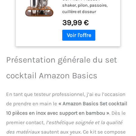
shaker, pilon, passoire,
cuillère et doseur
réunissent l'essentiel de la
39,99 €
mixologie. Devenez
barman chez vous INOX
DURABLE : ses ustensiles
en acier inoxydable
résistent à l'usage et ne
rouillent pas. Un matériel
Présentation générale du set
fiable pour de longues
années SUPPORT BAMBOU
cocktail Amazon Basics
: son socle en bambou
range élégamment le set et
l'expose sur le bar. Aussi
En tant que testeur professionnel, j’ai eu l’occasion
pratique que décoratif
IDÉE CADEAU : cet
de prendre en main le
« Amazon Basics Set cocktail
ensemble complet séduira
10 pièces en inox avec support en bambou »
. Dès le
les amateurs de cocktails.
Parfait à offrir pour toutes
premier contact,
l’esthétique soignée et la qualité
les occasions MOMENTS
des matériaux
sautent aux yeux. Ce kit se compose
CONVIVIAUX : idéal pour