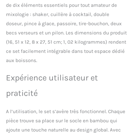
préparer mojitos,
de dix éléments essentiels pour tout amateur de
margaritas et créations
mixologie : shaker, cuillère à cocktail, double
maison. L'allié de vos
apéritifs réussis
doseur, pince à glace, passoire, tire-bouchon, deux
becs verseurs et un pilon. Les dimensions du produit
(16, 51 x 12, 8 x 27, 51 cm; 1, 02 kilogrammes) rendent
ce set facilement intégrable dans tout espace dédié
aux boissons.
Expérience utilisateur et
praticité
A l’utilisation, le set s’avère très fonctionnel. Chaque
pièce trouve sa place sur le socle en bambou qui
ajoute une touche naturelle au design global. Avec