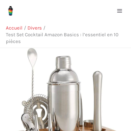
Aller
R
au
e
contenu
c
Accueil
Divers
h
Test Set Cocktail Amazon Basics : l’essentiel en 10
pièces
e
r
c
h
e
r