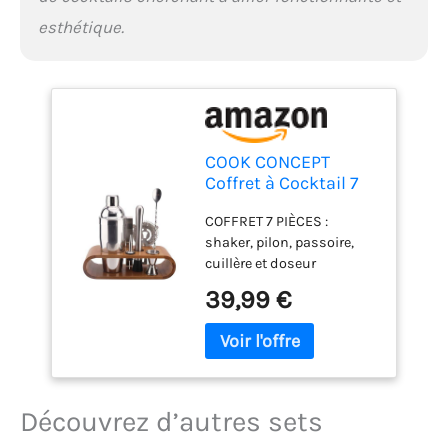
esthétique.
COOK CONCEPT
Coffret à Cocktail 7
Pièces avec Support
COFFRET 7 PIÈCES :
Bambou Argent
shaker, pilon, passoire,
cuillère et doseur
réunissent l'essentiel de la
39,99 €
mixologie. Devenez
barman chez vous INOX
DURABLE : ses ustensiles
en acier inoxydable
résistent à l'usage et ne
rouillent pas. Un matériel
Découvrez d’autres sets
fiable pour de longues