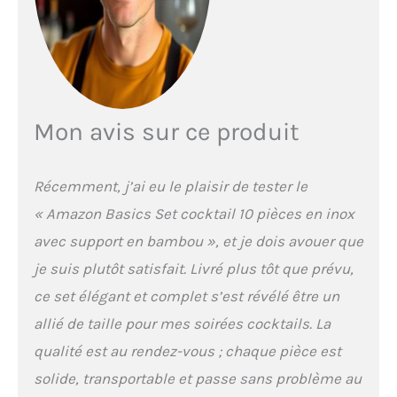
les amateurs de cocktails.
Parfait à offrir pour toutes
les occasions MOMENTS
CONVIVIAUX : idéal pour
préparer mojitos,
margaritas et créations
maison. L'allié de vos
Mon avis sur ce produit
apéritifs réussis
Récemment, j’ai eu le plaisir de tester le
« Amazon Basics Set cocktail 10 pièces en inox
avec support en bambou », et je dois avouer que
je suis plutôt satisfait. Livré plus tôt que prévu,
ce set élégant et complet s’est révélé être un
allié de taille pour mes soirées cocktails. La
qualité est au rendez-vous ; chaque pièce est
solide, transportable et passe sans problème au