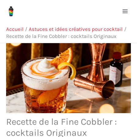
Aller
R
au
e
contenu
c
Accueil
Astuces et idées créatives pour cocktail
h
Recette de la Fine Cobbler : cocktails Originaux
e
r
c
h
e
r
Recette de la Fine Cobbler :
cocktails Originaux