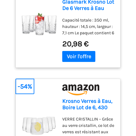
Glasmark Krosno Lot
De 6 Verres à Eau
Boire En Verre
Capacité totale : 350 ml,
Highball Verres à
hauteur : 14,5 cm, largeur :
Cocktail De Forme
7,1 cm Le paquet contient 6
Classique Résistants
morceaux de verre pour
Au Lave-Vaisselle
20,98 €
boissons hautes avec
Transparents Avec
motif poncé Fabriqué en
Effet Cristallin 6 x
UE Haute qualité Lavable
300 ml
en machine
-54%
Krosno Verres à Eau,
Boire Lot de 6, 430
ml, Collection Avant-
VERRE CRISTALLIN – Grâce
Garde
au verre cristallin, ce lot de
verres est résistant aux