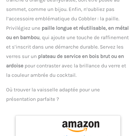
portable à manivelle
l'appareil reste bien en
sommet, comme un bijou. Enfin, n’oubliez pas
manuelle vous aide à
place même pendant la
obtenir de la glace râpée,
l’accessoire emblématique du Cobbler : la paille.
manivelle tout en
des cônes de neige pour
protégeant la surface des
Privilégiez une
paille longue et réutilisable, en métal
des boissons amusantes
rayures. Récipient
même en extérieur sans
ou en bambou
, qui ajoute une touche de raffinement
amovible et nettoyage
électricité Bac à glaçons :
facile : le récipient de
et s’inscrit dans une démarche durable. Servez les
le bac flexible en silicone
récupération est facile à
pour glaçons vous aide à
verres sur un
plateau de service en bois brut ou en
retirer et à nettoyer sous
obtenir 15 blocs de glace
l'eau courante après
ardoise
pour contraster avec la brillance du verre et
de taille parfaite pour
utilisation. Le récipient et
toutes sortes de boissons
la couleur ambrée du cocktail.
la pelle à glace passent
à la maison, au bureau,
également au lave-
lors de célébrations et de
vaisselle, ce qui rend le
Où trouver la vaisselle adaptée pour une
fêtes. Les glaçons peuvent
nettoyage
présentation parfaite ?
être facilement libérés en
particulièrement rapide et
poussant avec le doigt ou
confortable.
en effectuant un simple
tournant