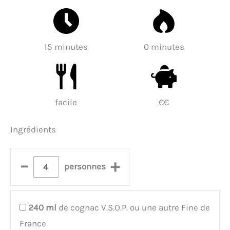
15 minutes
0 minutes
facile
€€
Ingrédients
–
+
personnes
240
ml
de cognac V.S.O.P. ou une autre Fine de
France