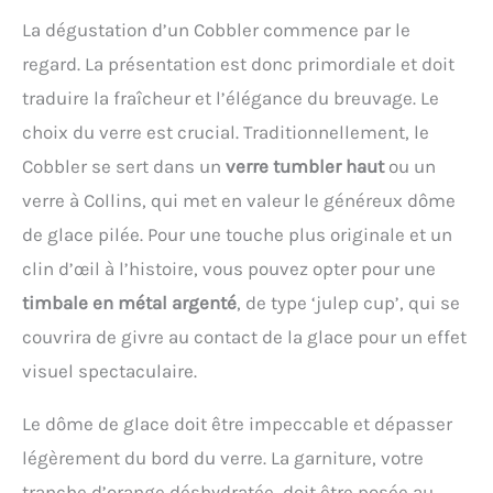
fonctionnalité sont
de bar utilisé pour retirer
plan de travail et ne glisse
boissons amusantes et
parfaitement harmonisés
la glace d'un cocktail au
La dégustation d’un Cobbler commence par le
pas même lors de la
bien plus encore Lames en
pour porter vos cocktails à
fur et à mesure qu'il est
manivelle. Grand récipient
regard. La présentation est donc primordiale et doit
acier inoxydable 18/8 : les
un niveau supérieur.
versé dans le verre de
de 1,1 l avec couvercle
lames de haute qualité de
traduire la fraîcheur et l’élégance du breuvage. Le
service. Tamise la glace,
transparent : le récipient
cette machine à glace
les fruits écrasés, les
amovible offre une
choix du verre est crucial. Traditionnellement, le
broyée ne rouillent jamais
herbes et bien plus encore
capacité de 1,1 litre et
et les lames tranchantes
Cobbler se sert dans un
verre tumbler haut
ou un
pour des cocktails
recueille la glace pilée
sont durables pour une
onctueux.
directement à l'intérieur.
verre à Collins, qui met en valeur le généreux dôme
utilisation à long terme 3
Grâce au couvercle
lames : les lames de coupe
de glace pilée. Pour une touche plus originale et un
transparent, vous gardez
les plus précises peuvent
une trace de la quantité de
clin d’œil à l’histoire, vous pouvez opter pour une
réduire en morceaux les
glace à tout moment et
glaçons beaucoup plus
timbale en métal argenté
, de type ‘julep cup’, qui se
vous pouvez facilement le
rapidement et
remplir. Pieds
couvrira de givre au contact de la glace pour un effet
efficacement qu'une lame
antidérapants pour un
normale, et peuvent être
visuel spectaculaire.
maintien sûr : sur la partie
facilement utilisées Facile
inférieure se trouvent des
: facile à utiliser, facile à
Le dôme de glace doit être impeccable et dépasser
pieds antidérapants qui
nettoyer, facile à
maintiennent le broyeur à
légèrement du bord du verre. La garniture, votre
transporter et facile à
glace stable sur la table
ranger. La conception
tranche d’orange déshydratée, doit être posée au
ou le plan de travail. Ainsi,