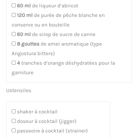
60
ml
de liqueur d’abricot
120
ml
de purée de pêche blanche en
conserve ou en bouteille
60
ml
de sirop de sucre de canne
8
gouttes
de amer aromatique (type
Angostura bitters)
4
tranches d’orange déshydratées pour la
garniture
Ustensiles
shaker à cocktail
doseur à cocktail (jigger)
passeoire à cocktail (strainer)