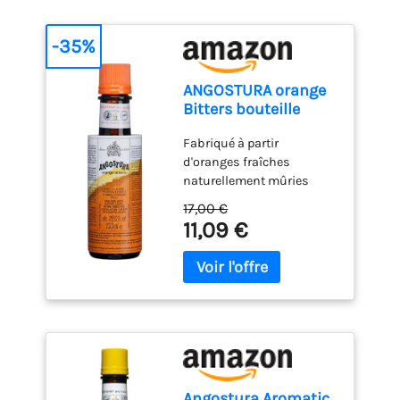
-35%
ANGOSTURA orange
Bitters bouteille
100ml
Fabriqué à partir
d'oranges fraîches
naturellement mûries
dans le soleil des
17,00 €
Caraïbes baigné de soleil
11,09 €
Provenant de vergers
luxuriants de Trinidad, les
oranges utilisées pour
fabriquer des Bitters
orange sont cueillies à la
main et récoltées pour
assurer une fraîcheur
ultime Les amers parfaits
pour le cocktail essayez le
Angostura Aromatic