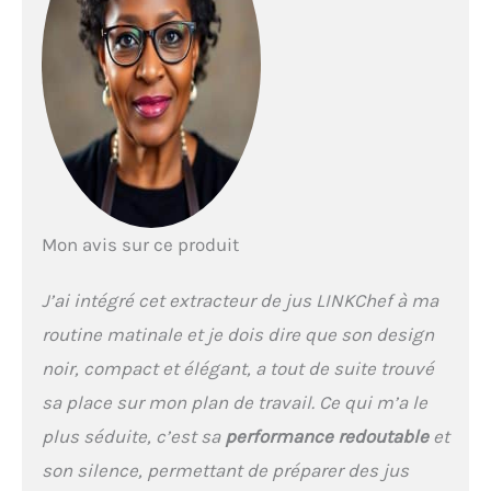
contribue à préserver au
mieux les vitamines, les
enzymes et les nutriments
naturellement présents
dans les aliments.
Rendement élevé, moins
de gaspillage : Doté d'un
moteur puissant de 200 W
et d'un couple de 200 Nm,
l'extracteur de jus à froid
Mon avis sur ce produit
LINKChef presse
efficacement les fruits et
légumes afin d'obtenir un
J’ai intégré cet extracteur de jus LINKChef à ma
excellent rendement en
routine matinale et je dois dire que son design
jus. Cette extraction
performante permet
noir, compact et élégant, a tout de suite trouvé
d'utiliser au mieux les
sa place sur mon plan de travail. Ce qui m’a le
ingrédients tout en
limitant les pertes
plus séduite, c’est sa
performance redoutable
et
alimentaires. Alimentation
son silence, permettant de préparer des jus
automatique avec large