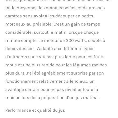
boissons végétales, des
taille moyenne, des oranges pelées et de grosses
laits d'oléagineux et
d'autres recettes maison.
carottes sans avoir à les découper en petits
Les fibres restantes
morceaux au préalable. C’est un gain de temps
peuvent être réutilisées
considérable, surtout le matin lorsque chaque
dans des pâtisseries ou
d'autres préparations
minute compte. Le moteur de 200 watts, couplé à
culinaires afin de limiter le
deux vitesses, s’adapte aux différents types
gaspillage. Conçu pour
une utilisation sûre au
d’aliments : une vitesse plus lente pour les fruits
quotidien : Le système de
mous et une plus rapide pour les légumes racines
marche arrière permet de
dégager facilement les
plus durs. J’ai été agréablement surprise par son
éventuels blocages et
fonctionnement relativement silencieux, un
d'assurer une extraction
plus fluide. Pour plus de
avantage certain pour ne pas réveiller toute la
sécurité, le moteur s'arrête
maison lors de la préparation d’un jus matinal.
automatiquement lorsque
le couvercle est ouvert
pendant le
Performance et qualité du jus
fonctionnement, offrant