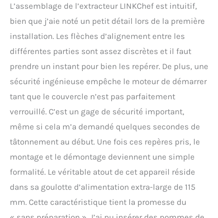
d'ajouter les ingrédients ;
L’assemblage de l’extracteur LINKChef est intuitif,
l'appareil les entraîne, les
bien que j’aie noté un petit détail lors de la première
découpe et les presse
automatiquement pour
installation. Les flèches d’alignement entre les
une préparation plus
différentes parties sont assez discrètes et il faut
pratique au quotidien.
Nettoyage simple et rapide
prendre un instant pour bien les repérer. De plus, une
: Le nettoyage devient plus
sécurité ingénieuse empêche le moteur de démarrer
facile grâce à une
conception intégrée
tant que le couvercle n’est pas parfaitement
comportant peu de pièces
verrouillé. C’est un gage de sécurité important,
et limitant les zones
difficiles d'accès. Le
même si cela m’a demandé quelques secondes de
montage et le démontage
tâtonnement au début. Une fois ces repères pris, le
sont rapides, et la plupart
des éléments se rincent
montage et le démontage deviennent une simple
simplement sous l'eau. Un
formalité. Le véritable atout de cet appareil réside
appareil polyvalent pour
votre cuisine : Bien plus
dans sa goulotte d’alimentation extra-large de 115
qu'un simple extracteur de
mm. Cette caractéristique tient la promesse du
jus, le LINKChef permet
également de préparer des
« sans préparation ». J’ai pu insérer des pommes de