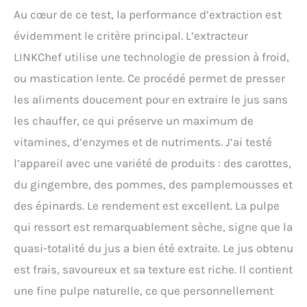
une utilisation rassurante
Au cœur de ce test, la performance d’extraction est
pour toute la famille.
évidemment le critère principal. L’extracteur
Matériaux alimentaires
sans BPA : Toutes les
LINKChef utilise une technologie de pression à froid,
pièces en contact avec les
ou mastication lente. Ce procédé permet de presser
aliments sont fabriquées
à partir de matériaux de
les aliments doucement pour en extraire le jus sans
qualité alimentaire, sans
les chauffer, ce qui préserve un maximum de
BPA. Vous profitez ainsi de
jus frais dans le respect
vitamines, d’enzymes et de nutriments. J’ai testé
des normes de sécurité
l’appareil avec une variété de produits : des carottes,
alimentaire. Un kit complet
et prêt à l'emploi :
du gingembre, des pommes, des pamplemousses et
l'extracteur de jus
des épinards. Le rendement est excellent. La pulpe
LINKChef est fourni avec
un bol à jus, un bac à
qui ressort est remarquablement sèche, signe que la
pulpe et une brosse de
quasi-totalité du jus a bien été extraite. Le jus obtenu
nettoyage assortie. Tous
les accessoires
est frais, savoureux et sa texture est riche. Il contient
nécessaires sont inclus,
une fine pulpe naturelle, ce que personnellement
vous permettant de