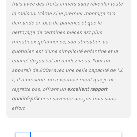
goulotte de 115 mm : Grâce
frais avec des fruits entiers sans réveiller toute
à sa large goulotte de 115
la maison. Même si le premier montage m’a
mm (4,53 pouces), de
nombreux fruits et
demandé un peu de patience et que le
légumes peuvent être
nettoyage de certaines pièces est plus
introduits entiers, sans
découpe préalable. Il suffit
minutieux qu’annoncé, son utilisation au
d'ajouter les ingrédients ;
quotidien est d’une simplicité enfantine et la
l'appareil les entraîne, les
qualité du jus est au rendez-vous. Pour un
découpe et les presse
automatiquement pour
appareil de 200w avec une belle capacité de 1,2
une préparation plus
L, il représente un investissement que je ne
pratique au quotidien.
Nettoyage simple et rapide
regrette pas, offrant un
excellent rapport
: Le nettoyage devient plus
qualité-prix
pour savourer des jus frais sans
facile grâce à une
conception intégrée
effort.
comportant peu de pièces
et limitant les zones
difficiles d'accès. Le
montage et le démontage