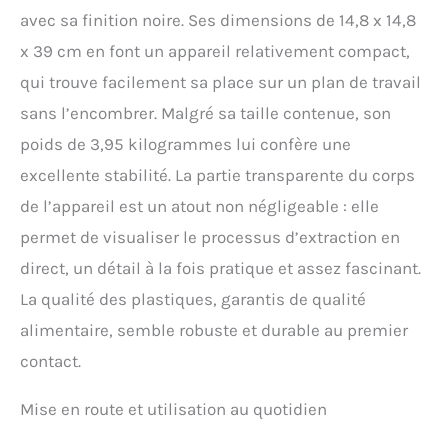
moteur puissant de 200 W
avec sa finition noire. Ses dimensions de 14,8 x 14,8
et d'un couple de 200 Nm,
x 39 cm en font un appareil relativement compact,
l'extracteur de jus à froid
LINKChef presse
qui trouve facilement sa place sur un plan de travail
efficacement les fruits et
sans l’encombrer. Malgré sa taille contenue, son
légumes afin d'obtenir un
excellent rendement en
poids de 3,95 kilogrammes lui confère une
jus. Cette extraction
excellente stabilité. La partie transparente du corps
performante permet
d'utiliser au mieux les
de l’appareil est un atout non négligeable : elle
ingrédients tout en
permet de visualiser le processus d’extraction en
limitant les pertes
alimentaires. Alimentation
direct, un détail à la fois pratique et assez fascinant.
automatique avec large
La qualité des plastiques, garantis de qualité
goulotte de 115 mm : Grâce
à sa large goulotte de 115
alimentaire, semble robuste et durable au premier
mm (4,53 pouces), de
contact.
nombreux fruits et
légumes peuvent être
Mise en route et utilisation au quotidien
introduits entiers, sans
découpe préalable. Il suffit