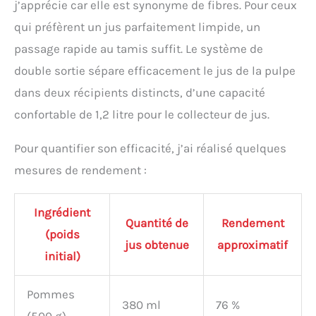
commencer à faire des jus
j’apprécie car elle est synonyme de fibres. Pour ceux
immédiatement. Garantie
qui préfèrent un jus parfaitement limpide, un
de 5 ans et service client
dédié : Le LINKChef est
passage rapide au tamis suffit. Le système de
couvert par une garantie
double sortie sépare efficacement le jus de la pulpe
de 5 ans. Notre service
client reste à votre
dans deux récipients distincts, d’une capacité
disposition pour toute
confortable de 1,2 litre pour le collecteur de jus.
question, et un livret de
recettes est inclus pour
Pour quantifier son efficacité, j’ai réalisé quelques
vous inspirer au
quotidien. Design vertical
mesures de rendement :
compact et peu
encombrant : Grâce à son
format vertical, cet
Ingrédient
Quantité de
Rendement
extracteur de jus occupe
(poids
peu d'espace sur le plan de
jus obtenue
approximatif
travail et se range
initial)
facilement dans la plupart
des placards. Une solution
Pommes
idéale pour les cuisines de
380 ml
76 %
toutes tailles.