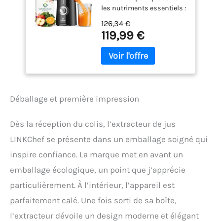
les nutriments essentiels :
Découvrez toute la
126,34 €
fraîcheur des fruits et
119,99 €
légumes avec l'extracteur
de jus LINKChef.
Contrairement aux
centrifugeuses
traditionnelles qui
génèrent davantage de
Déballage et première impression
chaleur et d'oxydation, cet
extracteur de jus à froid
fonctionne à une vitesse
Dès la réception du colis, l’extracteur de jus
lente de 45 tr/min. Son
LINKChef se présente dans un emballage soigné qui
système de pressage doux
contribue à préserver au
inspire confiance. La marque met en avant un
mieux les vitamines, les
emballage écologique, un point que j’apprécie
enzymes et les nutriments
naturellement présents
particulièrement. À l’intérieur, l’appareil est
dans les aliments.
parfaitement calé. Une fois sorti de sa boîte,
Rendement élevé, moins
l’extracteur dévoile un design moderne et élégant
de gaspillage : Doté d'un