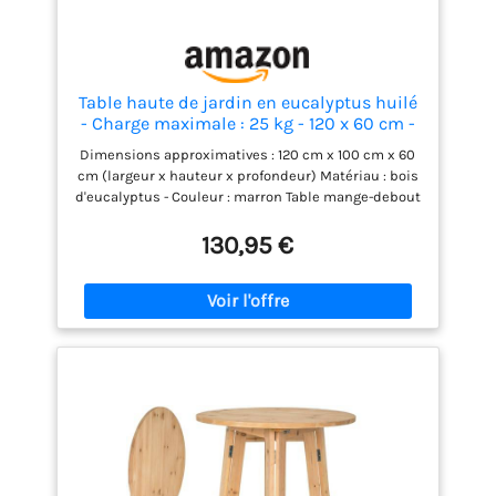
Table haute de jardin en eucalyptus huilé
- Charge maximale : 25 kg - 120 x 60 cm -
Table de bar d'extérieur en bois massif
Dimensions approximatives : 120 cm x 100 cm x 60
FSC - Marron - Table haute - Table de
cm (largeur x hauteur x profondeur) Matériau : bois
bistrot - Table de fête - Table de bar
d'eucalyptus - Couleur : marron Table mange-debout
simple et rustique en bois massif Charge maximale
: environ environ 25 kg Bois certifié FSC issu d'une
130,95 €
exploitation forestière durable