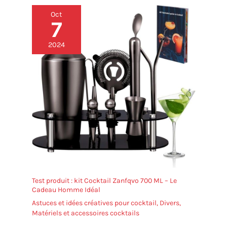
Oct
7
2024
Test produit : kit Cocktail Zanfqvo 700 ML – Le
Cadeau Homme Idéal
Astuces et idées créatives pour cocktail
,
Divers
,
Matériels et accessoires cocktails