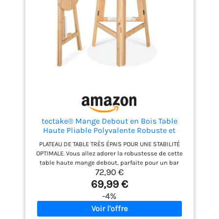
tectake® Mange Debout en Bois Table
Haute Pliable Polyvalente Robuste et
Stable Petite Table de Jardin Mariage
PLATEAU DE TABLE TRÈS ÉPAIS POUR UNE STABILITÉ
Anniversaire Bapteme Barbecue Bar
OPTIMALE. Vous allez adorer la robustesse de cette
Exterieur Ø79 cm Hauteur 110 cm
table haute mange debout, parfaite pour un bar
72,90 €
extérieur ou une petite table de jardin. Son plateau
résistant vous assure une surface solide, idéale
69,99 €
pour recevoir famille ou amis, même dans un petit
-4%
espace. Profitez d’une table bistrot qui combine
élégance et durabilité, que ce soit pour un balcon
ou une terrasse. FACILE À MONTER ET À DÉMONTER EN