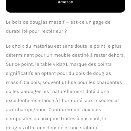
Amazon
Le bois de douglas massif — est-ce un gage de
durabilité pour l’extérieur ?
Le choix du matériau est sans doute le point le plus
déterminant pour un meuble destiné à rester dehors.
Sur ce point, la table vidaXL marque des points
significatifs en optant pour du bois de douglas
massif. Ce bois, souvent utilisé pour les charpentes
ou les bardages, est naturellement doté d’une
excellente résistance à l’humidité, aux insectes et
aux champignons. Contrairement aux bois
composites ou aux pins traités à bas coût, le
douglas offre une densité et une stabilité