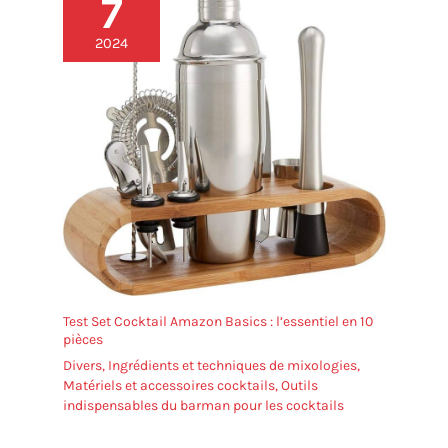
7
et remplace facilement une table ronde fixe, pour
créer en un instant un coin repas ou apéritif stable,
2024
dedans comme dehors.
Test Set Cocktail Amazon Basics : l’essentiel en 10
pièces
Divers
,
Ingrédients et techniques de mixologies
,
Matériels et accessoires cocktails
,
Outils
indispensables du barman pour les cocktails