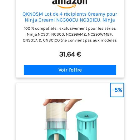
QKNOSM Lot de 4 récipients Creamy pour
Ninja Creami NC300EU NC301EU, Ninja
Creami Machine à glace Accessoires avec
100 % compatible : exclusivement pour les séries
machine à glace NC299EU NC301 NC300
Ninja NC301, NC300, NC299AMZ, NC290WMBF,
NC299AMZ NC299
CN305A & CN301CO (ne convient pas aux modèles
NC100, NC200, NC500). Compatible avec la machine
à crème glacée Ninja CREAMy 7 en 1. Sûr et fiable :
31,64 €
nos gobelets à glace sont fabriqués en matériau PC
de haute qualité avec une dureté élevée, les
couvercles sont fabriqués en silicone 100 % de
qualité alimentaire et tous sans BPA. Nos récipients
Creami sont adaptés à des températures allant de
-30 °C à 150 °C. Contenu de l'emballage : nos
-5%
accessoires pour machine à glace Ninja Creami
comprennent 4 gobelets et couvercles ainsi que 4
cuillères de différentes couleurs. Vous pouvez ainsi
préparer et stocker différents types de glaces à la
fois. Durable et réutilisable : ces récipients Creamy
sont extrêmement robustes et faciles à nettoyer. Ils
passent au lave-vaisselle, ce qui vous permet de les
nettoyer en quelques minutes. Achetez une fois et