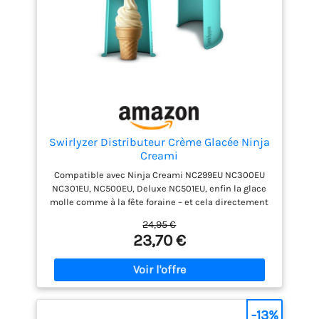
profitez d'un plaisir sans fin de glace Large
application : les couvercles en silicone peuvent être
solidement fixés avec les pints et les protéger
efficacement contre la poussière de l'extérieur. En
plus de la crème glacée, vous pouvez également
préparer des milkshakes, des smoothies, des bols à
smoothie, du gelato et du sorbet parfaits.
Swirlyzer Distributeur Crème Glacée Ninja
Creami
Compatible avec Ninja Creami NC299EU NC300EU
NC301EU, NC500EU, Deluxe NC501EU, enfin la glace
molle comme à la fête foraine – et cela directement
à partir de votre ninja Creami. Grâce aux deux
24,95 €
embouts en silicone fournis, la machine à crème
23,70 €
glacée swirlyzer s'adapte au Creami NC300EU,
NC500EU, Deluxe NC501EU. Un accessoire – une
flexibilité totale Innovation en instance de brevet –
Tout simplement génial : avec le dispositif innovant
de crème glacée molle de swirlyzer transformez
votre créami ninja en machine à glace molle en un
-13%