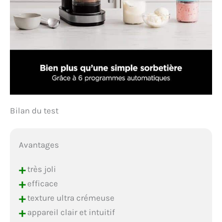
Bilan du test
Avantages
+
très joli
+
efficace
+
texture ultra crémeuse
+
appareil clair et intuitif