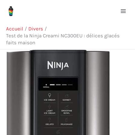
Aller
Rechercher
au
contenu
Accueil
Divers
Test de la Ninja Creami NC300EU : délices glacés
faits maison