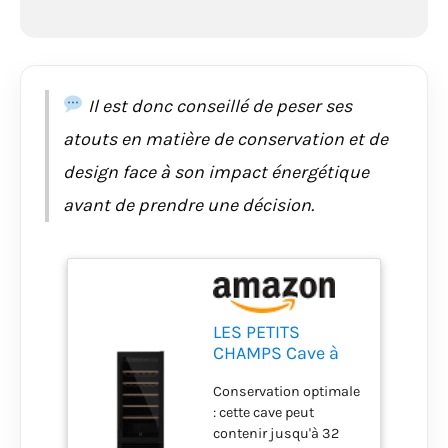
Service d'Assistance
en Italie, offre sécurité
et tranquillité pour une
utilisation prolongée
Il est donc conseillé de peser ses
et fiable du produit.
atouts en matière de conservation et de
design face à son impact énergétique
avant de prendre une décision.
LES PETITS
CHAMPS Cave à
Vin Encastrable
Conservation optimale
Sous Plan 32
: cette cave peut
Bouteilles
contenir jusqu'à 32
CAVCEB32 Black