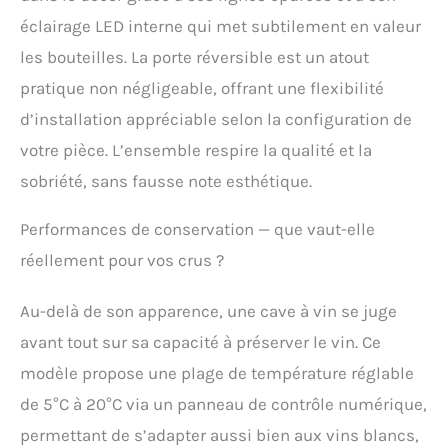
idéales. Protection et
visibilité améliorées : la
éclairage LED interne qui met subtilement en valeur
porte en verre anti-UV et
les bouteilles. La porte réversible est un atout
l'éclairage LED intégré
pratique non négligeable, offrant une flexibilité
offrent une double
fonctionnalité. Ils
d’installation appréciable selon la configuration de
protègent vos bouteilles
votre pièce. L’ensemble respire la qualité et la
des rayons du soleil et
de la lumière, tout en
sobriété, sans fausse note esthétique.
permettant une vision
claire des bouteilles et
Performances de conservation — que vaut-elle
en ajoutant une touche
d'élégance à votre
réellement pour vos crus ?
intérieur. GARANTIE DE 2
ANS : la garantie de 2
Au-delà de son apparence, une cave à vin se juge
ans, accompagnée d'un
Service d'Assistance en
avant tout sur sa capacité à préserver le vin. Ce
Italie, offre sécurité et
modèle propose une plage de température réglable
tranquillité pour une
utilisation prolongée et
de 5°C à 20°C via un panneau de contrôle numérique,
fiable du produit.
permettant de s’adapter aussi bien aux vins blancs,