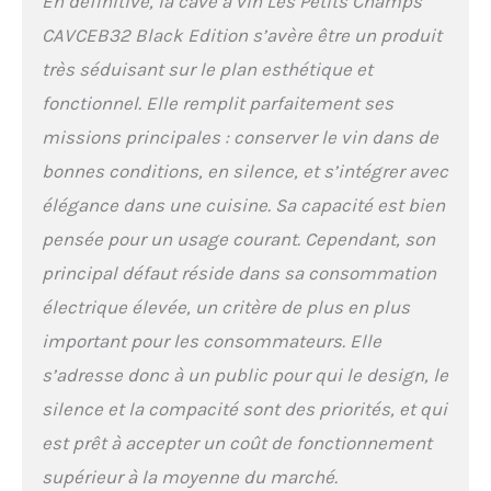
En définitive, la cave à vin Les Petits Champs
Cette plage de
température permet de
CAVCEB32 Black Edition s’avère être un produit
maintenir les vins à
très séduisant sur le plan esthétique et
des températures
idéales. Protection et
fonctionnel. Elle remplit parfaitement ses
visibilité améliorées :
missions principales : conserver le vin dans de
la porte en verre anti-
UV et l'éclairage LED
bonnes conditions, en silence, et s’intégrer avec
intégré offrent une
élégance dans une cuisine. Sa capacité est bien
double fonctionnalité.
Ils protègent vos
pensée pour un usage courant. Cependant, son
bouteilles des rayons
principal défaut réside dans sa consommation
du soleil et de la
lumière, tout en
électrique élevée, un critère de plus en plus
permettant une vision
important pour les consommateurs. Elle
claire des bouteilles et
s’adresse donc à un public pour qui le design, le
en ajoutant une
touche d'élégance à
silence et la compacité sont des priorités, et qui
votre intérieur.
est prêt à accepter un coût de fonctionnement
GARANTIE DE 2 ANS : la
garantie de 2 ans,
supérieur à la moyenne du marché.
accompagnée d'un