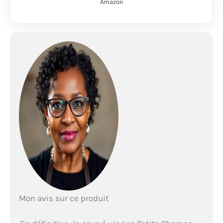
Amazon
d’espace pour toutes
vos bouteilles de vin
préférées. Design
élégant : dotée d'une
porte en acier
inoxydable, cette cave
allie raffinement et
durabilité. Son design
élégant ajoutera une
touche de raffinement
à vos pièces, assurant
une conservation
optimale.
TEMPÉRATURE
PRÉCISE : grâce à son
panneau de
commande
numérique, vous
pouvez régler la
Mon avis sur ce produit
température de votre
cave de 5°C à 20°C.