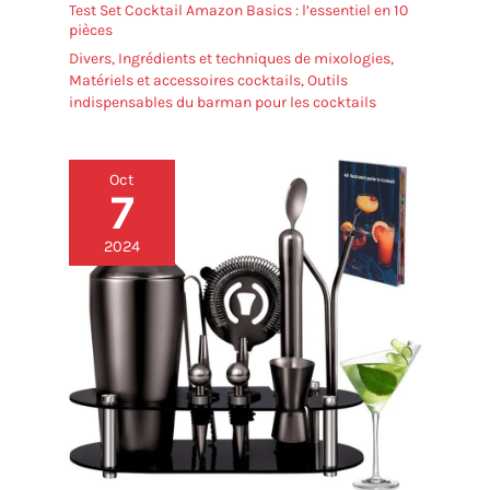
Test Set Cocktail Amazon Basics : l’essentiel en 10
pièces
Divers
,
Ingrédients et techniques de mixologies
,
Matériels et accessoires cocktails
,
Outils
indispensables du barman pour les cocktails
Oct
7
2024