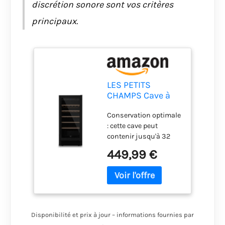
discrétion sonore sont vos critères
principaux.
LES PETITS
CHAMPS Cave à
Vin Encastrable
Conservation optimale
Sous Plan 32
: cette cave peut
Bouteilles
contenir jusqu'à 32
CAVCEB32 Black
bouteilles, vous
Edition, Capacité
449,99 €
permettant de
82 L, Design
conserver tous vos
Élégant en Acier
vins dans des
Inoxydable,
conditions idéales.
Réglable de 5°C à
Avec une capacité
20°C, Anti-UV, LED
totale de 82 litres, il
Disponibilité et prix à jour – informations fournies par
offre suffisamment