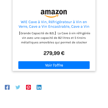
WIE Cave à Vin, Réfrigérateur à Vin en
Verre, Cave a Vin Encastrable, Cave a Vin
Vieillissement, Bar Intérieur/Extérieur,
【Grande Capacité de 82L】La Cave à vin réfrigérée
Frigo Vin, Protection UV, 5-18°C, 28
vin avec une capacité de 82 litres et 5 tiroirs
Bouteilles
métalliques amovibles qui permet de stocker
jusqu’à 28 bouteilles standards. L’étage du bas
peut contenir des boissons ou des Champagnes
279,99 €
【Refroidissement Puissant】Le frigo vin offre la
température réglable de 5°C à 18°C (41°F à 64°F) pour
conserver des vins à la température idéale. Facile à
contrôler et régler par le panneau de commande
LED tactile 【S'adapter à l'environnement】WIE 28
bouteilles cave à vin avec un système de
refroidissement par compresseur est capable de
s'adapter à diverses températures ambiantes et à
des charges thermiques supplémentaires, tout en
maintenant une température interne stable malgré
les conditions environnementales 【Étagères
réglables】Avec les étagères amovibles, vous n'êtes