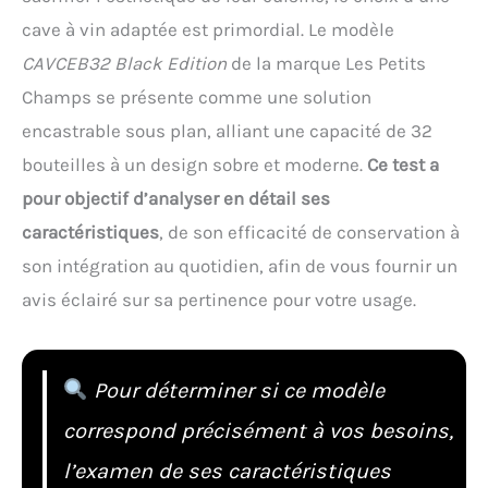
cave à vin adaptée est primordial. Le modèle
CAVCEB32 Black Edition
de la marque Les Petits
Champs se présente comme une solution
encastrable sous plan, alliant une capacité de 32
bouteilles à un design sobre et moderne.
Ce test a
pour objectif d’analyser en détail ses
caractéristiques
, de son efficacité de conservation à
son intégration au quotidien, afin de vous fournir un
avis éclairé sur sa pertinence pour votre usage.
Pour déterminer si ce modèle
correspond précisément à vos besoins,
l’examen de ses caractéristiques