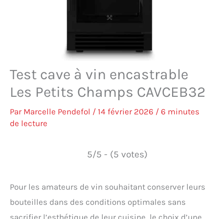
Test cave à vin encastrable
Les Petits Champs CAVCEB32
Par
Marcelle Pendefol
/
14 février 2026
/
6 minutes
de lecture
5/5 - (5 votes)
Pour les amateurs de vin souhaitant conserver leurs
bouteilles dans des conditions optimales sans
sacrifier l’esthétique de leur cuisine, le choix d’une