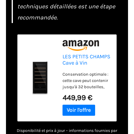
techniques détaillées est une étape
recommandée.
LES PETITS CHAMPS
Cave à Vin
Encastrable Sous
Conservation optimale :
Plan 32 Bouteilles
cette cave peut contenir
CAVCEB32 Black
jusqu'à 32 bouteilles,
Edition, Capacité
vous permettant de
82 L, Design
449,99 €
conserver tous vos vins
Élégant en Acier
dans des conditions
Inoxydable,
idéales. Avec une
Réglable de 5°C à
capacité totale de 82
20°C, Anti-UV, LED
litres, il offre
Disponibilité et prix à jour – informations fournies par
suffisamment d’espace