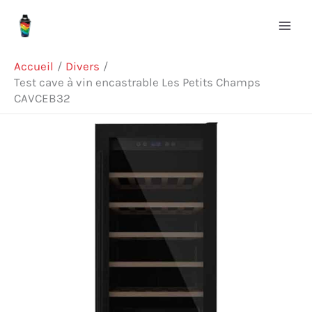
Aller
Rechercher
au
contenu
Accueil
Divers
Test cave à vin encastrable Les Petits Champs
CAVCEB32