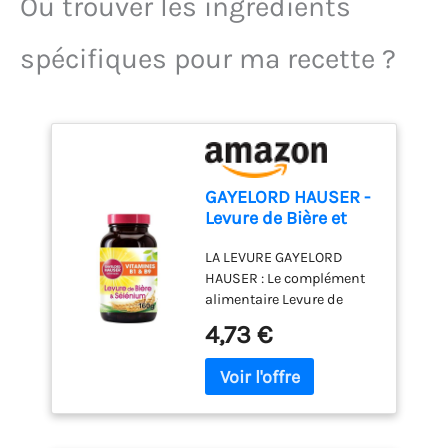
Où trouver les ingrédients
spécifiques pour ma recette ?
GAYELORD HAUSER -
Levure de Bière et
Sélénium - 400
LA LEVURE GAYELORD
Comprimés
HAUSER : Le complément
alimentaire Levure de
Bière/Sélénium est un
4,73 €
allié beauté
incontournable qui
apporte des nutriments
importants pour préserver
la beauté de la peau, des
cheveux et des ongles