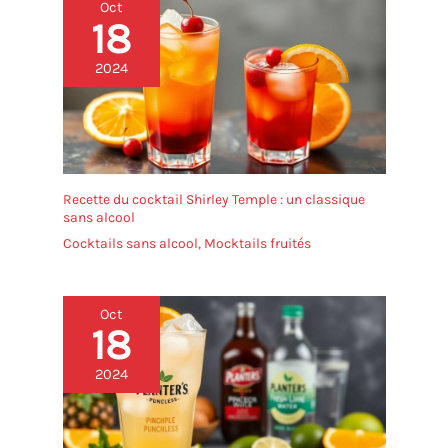
Oct
rangé. Grâce à la finition
18
magnétique ou au trou de
suspension au dos, vous
2024
pouvez facilement
l'attacher à votre four ou à
votre réfrigérateur ou le
suspendre n'importe où.
Après utilisation, il suffit
d'essuyer ou de rincer la
Recette du cocktail Shirley Temple : un classique
sonde
sans alcool
Cocktails sans alcool
,
Mocktails fruités
Oct
18
2024