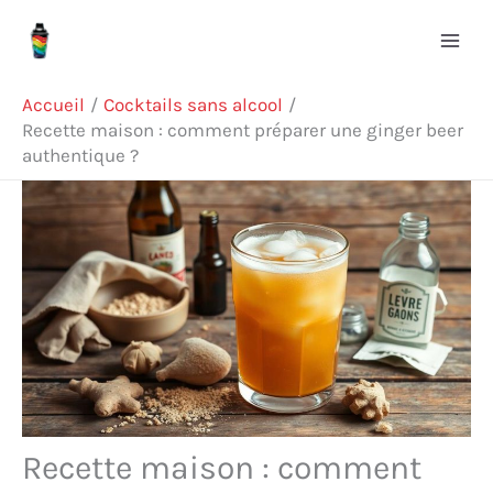
Aller
Rechercher
au
contenu
Accueil
Cocktails sans alcool
Recette maison : comment préparer une ginger beer
authentique ?
Recette maison : comment