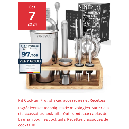
Oct
7
2024
Kit Cocktail Pro : shaker, accessoires et Recettes
Ingrédients et techniques de mixologies
,
Matériels
et accessoires cocktails
,
Outils indispensables du
barman pour les cocktails
,
Recettes classiques de
cocktails