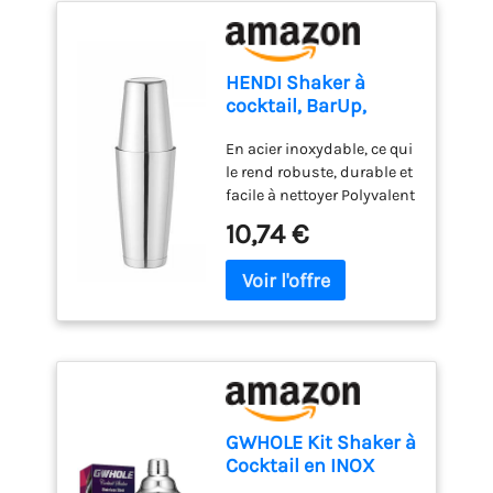
HENDI Shaker à
cocktail, BarUp,
shaker Boston Tin-
En acier inoxydable, ce qui
on-Tin, utilisation
le rend robuste, durable et
universelle, 2
facile à nettoyer Polyvalent
shakers lestés :
et à usage universel, il
600ml,
10,74 €
permet de préparer la
ø90x(H)140mm et
plupart des types de
800ml,
cocktails Fermeture
ø92x(H)174mm,
hermétique, pas de fuite
lavable au lave-
Pratique à utiliser : les
vaisselle, acier
deux shakers ont un
inoxydable
contrepoids parfait Passe
au lave-vaisselle
GWHOLE Kit Shaker à
Cocktail en INOX
750ml avec Filtre