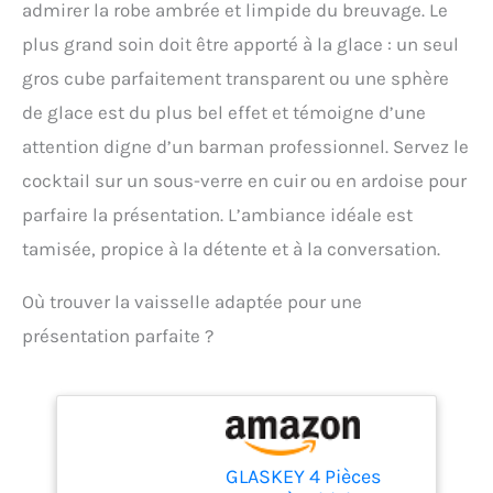
Transvasement facile
admirer la robe ambrée et limpide du breuvage. Le
souhaitée.
Usage
dans le mixeur pour un
plus grand soin doit être apporté à la glace : un seul
professionnel et
cocktail réussi comme un
domestique – Parfait pour
pro – idéal pour les
gros cube parfaitement transparent ou une sphère
les barmen
mixeurs de boissons et
de glace est du plus bel effet et témoigne d’une
professionnels comme
cocktails. MANIPULATION
pour un usage à la
PRATIQUE: Petit, léger,
attention digne d’un barman professionnel. Servez le
maison. Conforme aux
pratique et facile à ranger,
cocktail sur un sous-verre en cuir ou en ardoise pour
standards courants de la
ce verre doseur. Le verre à
mixologie.
Service
cocktail ne doit manquer
parfaire la présentation. L’ambiance idéale est
client fiable – En cas de
dans aucun set
tamisée, propice à la détente et à la conversation.
question ou
d'accessoires pour
d’insatisfaction, notre
cocktail. La mesure
service client est à votre
Où trouver la vaisselle adaptée pour une
parfaite pour votre cocktail
disposition pour vous
à la maison ou pour les
présentation parfaite ?
offrir une solution rapide
pros – indispensable
et efficace.
comme aide au dosage et
verre à bar. ROBUSTESSE
ET DURABILITÉ : Le verre
doseur est fabriqué en
acier inoxydable de haute
GLASKEY 4 Pièces
qualité, ce qui lui confère