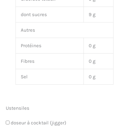
dont sucres
9 g
Autres
Protéines
0 g
Fibres
0 g
Sel
0 g
Ustensiles
doseur à cocktail (jigger)