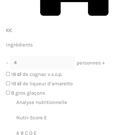
€€
Ingrédients
–
personnes
+
18
cl
de cognac v.s.o.p.
18
cl
de liqueur d’amaretto
8
gros glaçons
Analyse nutritionnelle
Nutri-Score E
A
B
C
D
E