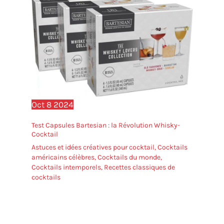
de la Fête des Mères ou de
la Fête des Pères, et bien
d'autres événements
encore
Oct
8
2024
Test Capsules Bartesian : la Révolution Whisky-
Cocktail
Astuces et idées créatives pour cocktail
,
Cocktails
américains célèbres
,
Cocktails du monde
,
Cocktails intemporels
,
Recettes classiques de
cocktails