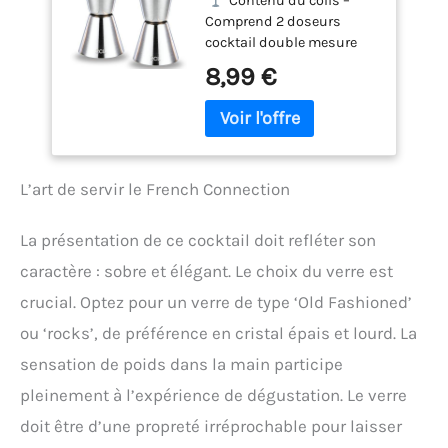
Double Embout en
Contenu du colis –
inoxydable comme
Acier Inoxydable –
Comprend 2 doseurs
accessoire pour cocktail,
Jigger de Bar Précis
cocktail double mesure
schnaps, avec graduation
pour Cocktails, Bar
2cl/4cl, idéals pour
8,99 €
2cl et 4cl. Le jigger petit et
et Maison
différents cocktails et
pratique est un ustensile
recettes de mixologie.
de bar indispensable.
Graduations claires pour
FACILE À UTILISER: Facile à
un dosage précis.
Acier
manipuler, pratique et
inoxydable de haute
petit, le mixeur pour
L’art de servir le French Connection
qualité – Fabriqués en
cocktail, schnaps, gin et
acier inoxydable robuste,
Vin Bouquet. Le barmass
résistants à la rouille et à
La présentation de ce cocktail doit refléter son
avec bol jigger est
la corrosion, avec bords
l'accessoire de cocktail
caractère : sobre et élégant. Le choix du verre est
lisses pour une utilisation
idéal – une mesure pour
durable et sûre.
crucial. Optez pour un verre de type ‘Old Fashioned’
cocktail et un jigger en
Design double embout 2cl
acier pour les barmen.
ou ‘rocks’, de préférence en cristal épais et lourd. La
/ 4cl – Doseur réversible
DOSAGE PARFAIT: Acier
permettant de mesurer
sensation de poids dans la main participe
inoxydable robuste et une
rapidement et
graduation 2cl et 4cl
pleinement à l’expérience de dégustation. Le verre
précisément. Il suffit de
facilitent le dosage avec le
retourner le jigger pour
doit être d’une propreté irréprochable pour laisser
verseur doseur.
obtenir la capacité