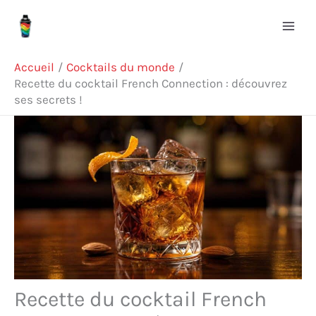
Aller
R
au
e
contenu
c
Accueil
Cocktails du monde
h
Recette du cocktail French Connection : découvrez
ses secrets !
e
r
c
h
e
r
Recette du cocktail French