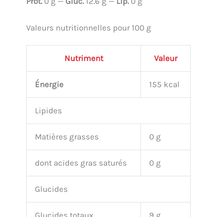
Prot.
0 g —
Gluc.
12.6 g —
Lip.
0 g
Valeurs nutritionnelles pour 100 g
Nutriment
Valeur
Énergie
155 kcal
Lipides
Matières grasses
0 g
dont acides gras saturés
0 g
Glucides
Glucides totaux
9 g