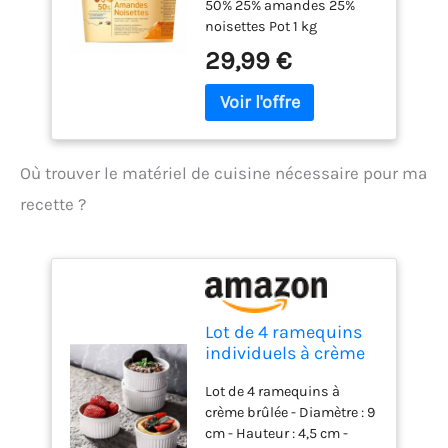
50% 25% amandes 25%
mousses, glaces, yaourts…
noisettes Pot 1 kg
ses possibilités sont
29,99 €
infinies ! ARÔMES
INTENSES - Cette pâte
alimentaire de qualité
professionnelle est
composée de 26,05 %
d’amandes et de 26,05 %
Où trouver le matériel de cuisine nécessaire pour ma
de noisettes
recette ?
soigneusement
sélectionnées. Un mélange
de noisettes et d’amandes
idéal pour apporter une
touche ultra gourmande à
vos desserts et
Lot de 4 ramequins
pâtisseries. Sans
individuels à crème
conservateur. PRATIQUE &
brûlée - 200 ml - En
FACILE - Mélangez la pâte
Lot de 4 ramequins à
céramique - Passe
avant utilisation dans vos
crème brûlée - Diamètre : 9
au lave-vaisselle -
préparations. Pot
cm - Hauteur : 4,5 cm -
Blanc - Diamètre : 9
refermable de 200 g, se