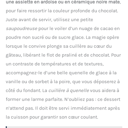
notamment des cookies,
une assiette en ardoise ou en céramique noire mate
,
aliments ou des liquides.
des pancakes, des pâtes à
【Après-vente】 Si vous
pour faire ressortir la couleur profonde du chocolat.
pizza, des pâtes à pain et
avez un problème avec la
bien plus PRÉCISION
Juste avant de servir, utilisez une petite
balance de cuisine,
OPTIMALE: une balance de
n'hésitez pas à nous
saupoudreuse
pour le voiler d’un nuage de cacao en
cuisine pour toutes vos
contacter. Nous vous
envies de pâtisserie,
poudre non sucré ou de sucre glace. La magie opère
offrons le meilleur service
assurant des mesures
client.
lorsque le convive plonge sa cuillère au cœur du
précises à 0.5g (jusqu'à
999g) et 1g près (au-
gâteau, libérant le flot de praliné et de chocolat. Pour
dessus de 1kg) FONCTION
un contraste de températures et de textures,
TARE PRATIQUE: gagnez du
accompagnez-le d’une belle quenelle de glace à la
temps lors de la
préparation et du
vanille ou de sorbet à la poire, que vous déposerez à
nettoyage grâce à un
côté du fondant. La
cuillère à quenelle
vous aidera à
système astucieux qui
vous permet de remettre la
former une larme parfaite. N’oubliez pas : ce dessert
balance de cuisine à zéro
n’attend pas. Il doit être servi immédiatement après
pour chaque nouvel
ingrédient, vous n'avez
la cuisson pour garantir son cœur coulant.
plus besoin de changer de
récipient ou de tout