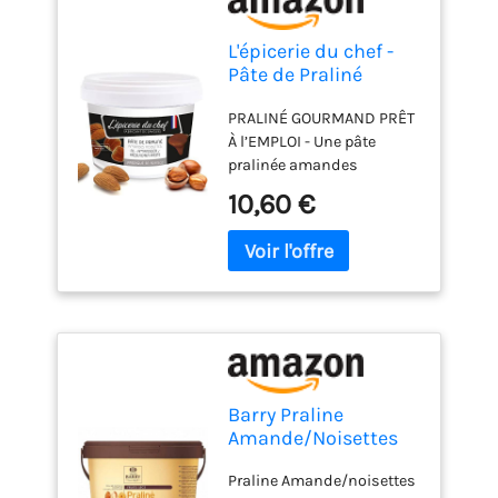
L'épicerie du chef -
Pâte de Praliné
Amandes Noisettes
PRALINÉ GOURMAND PRÊT
200 g
À l’EMPLOI - Une pâte
pralinée amandes
noisettes goûteuse et
10,60 €
onctueuse pour vos
pâtisseries. Spécialité des
grands chefs pâtissiers, le
praliné amandes
noisettes est l’ingrédient
clé de nombreuses
recettes : Paris-Brest,
trianon, tartes au praliné,
entremets, ganaches,
Barry Praline
cakes, bûches de Noël,
Amande/Noisettes
macarons, cupcakes,
Pot, 1 kg
muffins, éclairs, brownies,
Praline Amande/noisettes
cookies, chocolats,