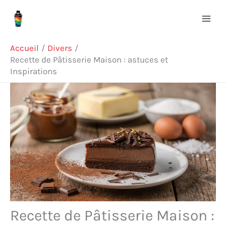
Aller
R
au
e
contenu
c
Accueil
Divers
h
Recette de Pâtisserie Maison : astuces et
Inspirations
e
r
c
h
e
r
Recette de Pâtisserie Maison :