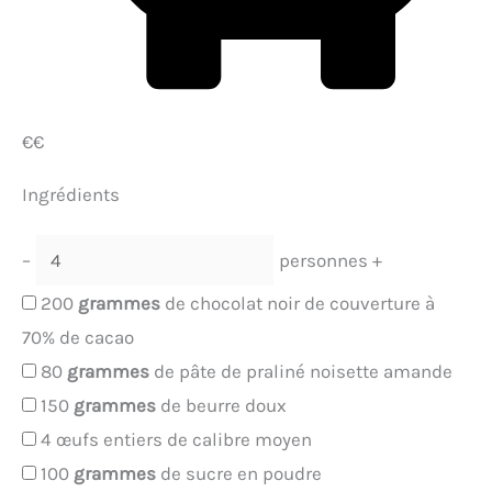
€€
Ingrédients
–
personnes
+
200
grammes
de chocolat noir de couverture à
70% de cacao
80
grammes
de pâte de praliné noisette amande
150
grammes
de beurre doux
4
œufs entiers de calibre moyen
100
grammes
de sucre en poudre