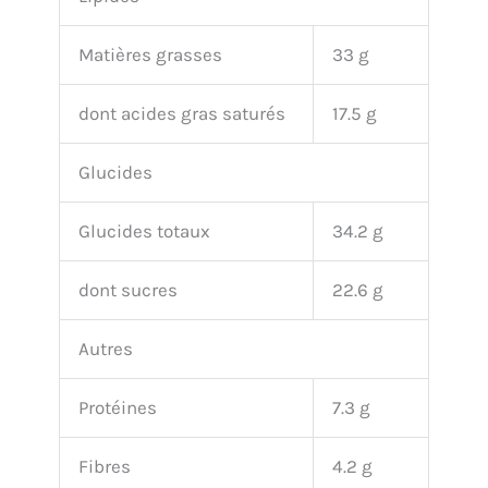
Matières grasses
33 g
dont acides gras saturés
17.5 g
Glucides
Glucides totaux
34.2 g
dont sucres
22.6 g
Autres
Protéines
7.3 g
Fibres
4.2 g