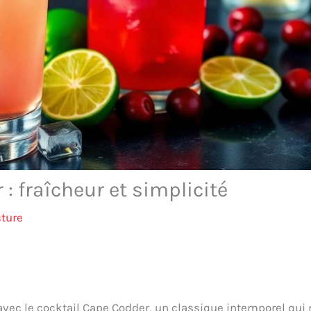
: fraîcheur et simplicité
cture
 avec le cocktail Cape Codder, un classique intemporel qui