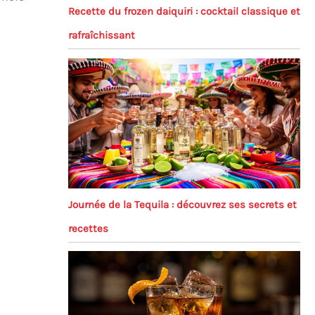
Recette du frozen daiquiri : cocktail classique et
s
rafraîchissant
Journée de la Tequila : découvrez ses secrets et
recettes