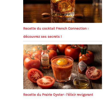
Recette du cocktail French Connection :
découvrez ses secrets !
Recette du Prairie Oyster : l’élixir revigorant