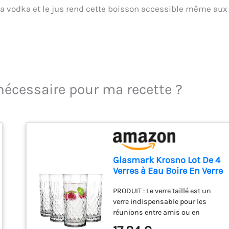
la vodka et le jus rend cette boisson accessible même aux
 nécessaire pour ma recette ?
Glasmark Krosno Lot De 4
Verres à Eau Boire En Verre
Highball Verres à Cocktail
PRODUIT : Le verre taillé est un
De Forme Classique
verre indispensable pour les
Résistants Au Lave-
réunions entre amis ou en
Vaisselle Transparents
famille, inspirées de la vie
Avec Effet Cristallin 4 x