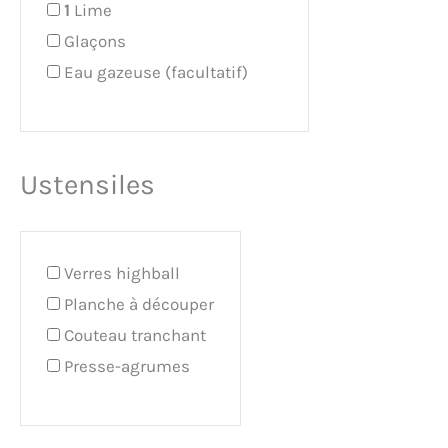
1
Lime
Glaçons
Eau gazeuse (facultatif)
Ustensiles
Verres highball
Planche à découper
Couteau tranchant
Presse-agrumes