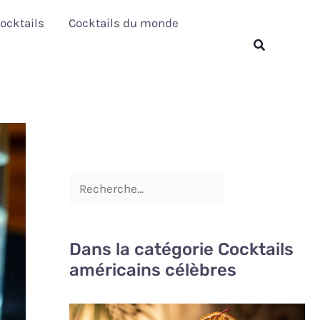
R
ocktails
Cocktails du monde
e
Rechercher
c
h
e
r
c
h
e
r
Dans la catégorie Cocktails
américains célèbres