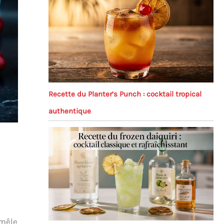
Recette du Planter’s Punch : cocktail tropical
authentique
 mêle