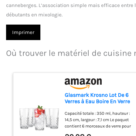
canneberges. L’association simple mais efficace entre 
débutants en mixologie.
Imprimer
Où trouver le matériel de cuisine
Glasmark Krosno Lot De 6
Verres à Eau Boire En Verre
Highball Verres à Cocktail
Capacité totale : 350 ml, hauteur :
De Forme Classique
14,5 cm, largeur : 7,1 cm Le paquet
Résistants Au Lave-
contient 6 morceaux de verre pour
Vaisselle Transparents
boissons hautes avec motif
Avec Effet Cristallin 6 x