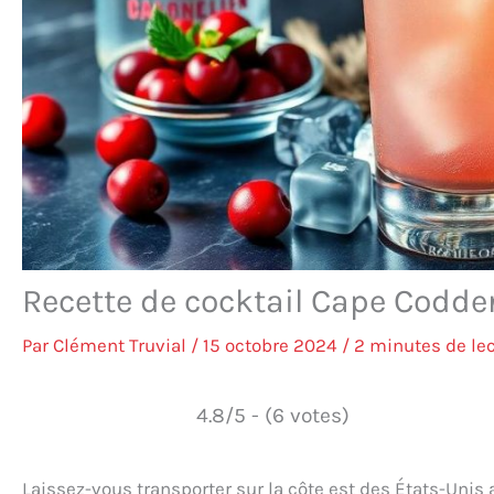
Recette de cocktail Cape Codder 
Par
Clément Truvial
/
15 octobre 2024
/
2 minutes de le
4.8/5 - (6 votes)
Laissez-vous transporter sur la côte est des États-Unis