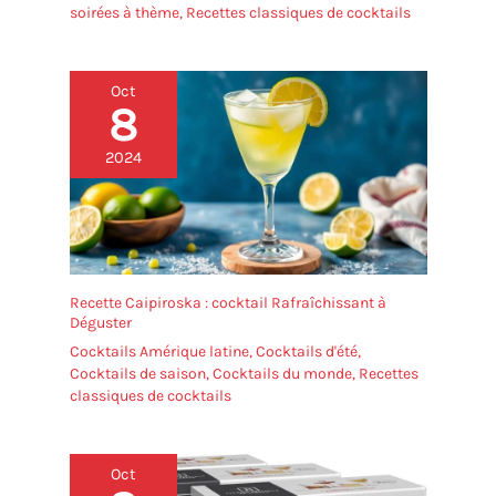
soirées à thème
,
Recettes classiques de cocktails
Oct
8
2024
Recette Caipiroska : cocktail Rafraîchissant à
Déguster
Cocktails Amérique latine
,
Cocktails d'été
,
Cocktails de saison
,
Cocktails du monde
,
Recettes
classiques de cocktails
Oct