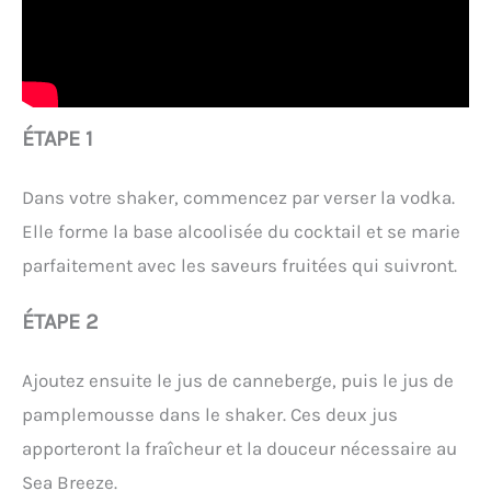
ÉTAPE 1
Dans votre shaker, commencez par verser la vodka.
Elle forme la base alcoolisée du cocktail et se marie
parfaitement avec les saveurs fruitées qui suivront.
ÉTAPE 2
Ajoutez ensuite le jus de canneberge, puis le jus de
pamplemousse dans le shaker. Ces deux jus
apporteront la fraîcheur et la douceur nécessaire au
Sea Breeze.