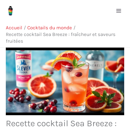
Aller
Rechercher
au
contenu
Accueil
Cocktails du monde
Recette cocktail Sea Breeze : fraîcheur et saveurs
fruitées
Recette cocktail Sea Breeze :