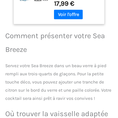
Cocktail
17,99 €
corrosion et aux chocs.
Professionnel Bar et
Son design ergonomique
Maison, Anti-Fuite et
avec couvercle étanche
Durable
permet un mélange rapide
et sans éclaboussures,
idéal pour les cocktails
Comment présenter votre Sea
maison ou professionnels
Le kit inclut un doseur à
Breeze
deux côtés (1/2 et 1 oz)
pour mesurer avec
précision les ingrédients.
Servez votre Sea Breeze dans un beau verre à pied
Parfait pour les recettes
classiques ou créatives, il
rempli aux trois-quarts de glaçons. Pour la petite
simplifie la préparation
touche déco, vous pouvez ajouter une tranche de
des boissons tout en
économisant du temps
citron sur le bord du verre et une paille colorée. Votre
Les composants se
cocktail sera ainsi prêt à ravir vos convives !
démontent en quelques
secondes pour un
nettoyage rapide au lave-
Où trouver la vaisselle adaptée
vaisselle. Compact et léger,