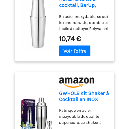
cocktail, BarUp,
shaker Boston Tin-
En acier inoxydable, ce qui
on-Tin, utilisation
le rend robuste, durable et
universelle, 2
facile à nettoyer Polyvalent
shakers lestés :
et à usage universel, il
600ml,
10,74 €
permet de préparer la
ø90x(H)140mm et
plupart des types de
800ml,
cocktails Fermeture
ø92x(H)174mm,
hermétique, pas de fuite
lavable au lave-
Pratique à utiliser : les
vaisselle, acier
deux shakers ont un
inoxydable
contrepoids parfait Passe
au lave-vaisselle
GWHOLE Kit Shaker à
Cocktail en INOX
750ml avec Filtre
Fabriqué en acier
Interne, Doseur à
inoxydable de qualité
Double Mesure (1/2
supérieure, ce shaker à
et 1 oz) Shaker à
cocktail 750ml résiste à la