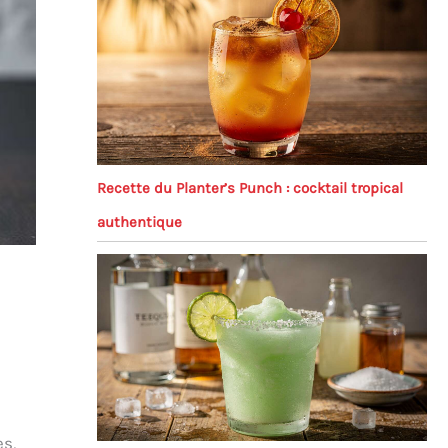
Recette du Planter’s Punch : cocktail tropical
authentique
es,