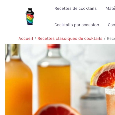
Aller
Recettes de cocktails
Maté
au
contenu
Cocktails par occasion
Coc
Accueil
Recettes classiques de cocktails
Rece