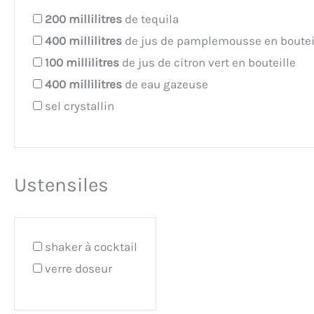
200
millilitres
de tequila
400
millilitres
de jus de pamplemousse en boutei
100
millilitres
de jus de citron vert en bouteille
400
millilitres
de eau gazeuse
sel crystallin
Ustensiles
shaker à cocktail
verre doseur