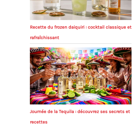
Recette du frozen daiquiri : cocktail classique et
rafraîchissant
Journée de la Tequila : découvrez ses secrets et
recettes