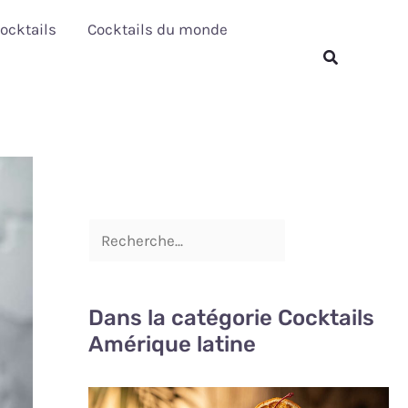
R
ocktails
Cocktails du monde
e
Rechercher
c
h
e
r
c
h
e
r
Dans la catégorie Cocktails
Amérique latine