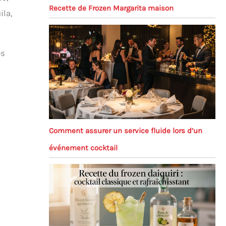
Recette de Frozen Margarita maison
ila,
os
Comment assurer un service fluide lors d’un
événement cocktail