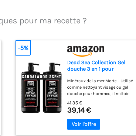
iques pour ma recette ?
-5%
Dead Sea Collection Gel
douche 3 en 1 pour
hommes à l'huile de bois
Minéraux de la mer Morte – Utilisé
de santal et au sel de la
comme nettoyant visage ou gel
mer Morte – Soin lavant,
douche pour hommes, il nettoie
shampooing, nettoyant
en douceur sans assécher la
visage – Lot de 2 (1000 ml
41,35 €
peau, tout en la nourrissant et en
chacun)
39,14 €
l’hydratant. En tant que
shampooing pour hommes, il
laisse les cheveux hydratés, doux
et faciles à coiffer, ce qui en fait