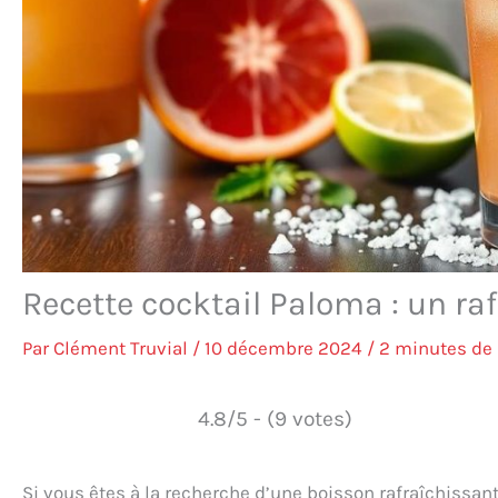
Recette cocktail Paloma : un ra
Par
Clément Truvial
/
10 décembre 2024
/
2 minutes de 
4.8/5 - (9 votes)
Si vous êtes à la recherche d’une boisson rafraîchissant