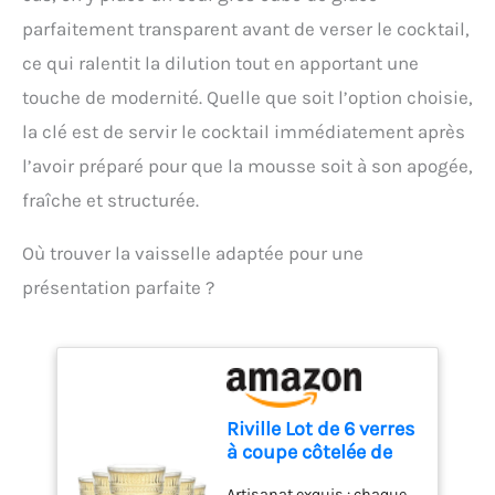
vaisselleEntretien : lavage
COCKTAILS : Complétez
largement utilisées,
à la main uniquement. Le
parfaitement transparent avant de verser le cocktail,
votre set d'accessoires
adaptées pour égoutter ou
lave-vaisselle peut
pour cocktail avec ce verre
filtrer, très adaptées pour
ce qui ralentit la dilution tout en apportant une
déformer la maille fine et
à cocktail. Le verseur
le thé, la farine, le café, le
touche de modernité. Quelle que soit l’option choisie,
altérer le produit.
doseur facilite le mélange
riz, les légumes, le quinoa
et le dosage précis, tandis
la clé est de servir le cocktail immédiatement après
et les haricots, et un outil
que le design et la
indispensable pour les
l’avoir préparé pour que la mousse soit à son apogée,
fonctionnalité sont
travaux de cuisine
parfaitement harmonisés
fraîche et structurée.
occupés.
pour porter vos cocktails à
un niveau supérieur.
Où trouver la vaisselle adaptée pour une
présentation parfaite ?
Riville Lot de 6 verres
à coupe côtelée de
265 ml, verres à
Artisanat exquis : chaque