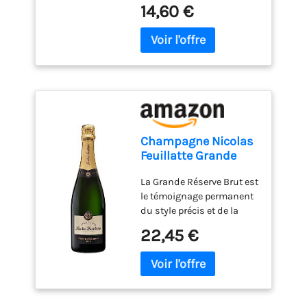
onctueuse dun fin
14,60 €
chocolat. 3,5 cm 13,8 cm
16,7 cm Peut contenir des
traces d'oeuf, graines de
sésame, gluten (blé, malt),
gluten (blé, orge), noix de
cajou, noix de pécan, noix ,
noisettes, amandes,
pistache.
Champagne Nicolas
Feuillatte Grande
Reserve Brut 75cl
La Grande Réserve Brut est
le témoignage permanent
du style précis et de la
qualité constante
22,45 €
recherchée par Guillaume
Roffiaen, Chef de Caves de
Champagne Nicolas
Feuillatte. Champagne de
l’apéritif par excellence, la