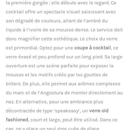
la première gorgée ; elle débute avec le regard. Ce
même pendant de longues
exceptionnelle. Que ce soit
temps après utilisation,
sessions de cuisine.
cocktail offre un spectacle visuel saisissant avec
pour un barman
les aliments mous ne
Poignée Ergonomique :
professionnel ou un
collent pas à l'acier
son dégradé de couleurs, allant de l’ambré du
Longue poignée
mixologue amateur, ce
inoxydable dur et ils
confortable pour une prise
liquide à l’ivoire de sa mousse dense. Le service doit
jigger résiste à une
passent également au
en main facile et une
utilisation quotidienne et
lave-vaisselle. 【Stockage
donc magnifier cette esthétique. Le choix du verre
utilisation sans effort /
reste inoxydable.
facile】 Les passoires à
Crochets de Support :
est primordial. Optez pour une
coupe à cocktail
, ce
UTILISATION POLYVALENTE :
mailles fines sont
Équipé de crochets
Utilisez le barmass double
disponibles en 3 tailles
verre évasé et peu profond sur un long pied. Sa large
pratiques pour le poser sur
mesure non seulement
différentes et vous pouvez
des bols ou des
ouverture est une scène parfaite pour exposer la
pour les cocktails, mais
les empiler pour
casseroles, libérant vos
aussi pour mesurer avec
économiser encore plus
mousse et les motifs créés par les gouttes de
mains pour d'autres
précision la crème, le gin,
d'espace. La passoire a
tâches. Usage domestique
bitters. De plus, elle permet aux arômes complexes
le schnaps ou d'autres
également une boucle de
courant : idéal pour le
spiritueux. Avec sa
suspension qui peut être
du marc et de l’Angostura de monter directement au
rinçage et le filtrage léger
graduation 2cl et 4cl, ce
facilement accrochée à un
d’ingrédients secs ou
nez. En alternative, pour une ambiance plus
verre doseur est un
crochet pour un
humides. Non conçu pour
ustensile de bar
rangement facile. 【Large
décontractée de type ‘speakeasy’, un
verre old
un usage intensif ou
indispensable pour
gamme d'applications】 3
professionnel. Ne pas
fashioned
, court et large, peut être utilisé. Dans ce
chaque situation. IDÉAL
tailles de passoires à
mettre au lave-
POUR CHAQUE SET DE
mailles fines sont
cas, on y place un seul gros cube de glace