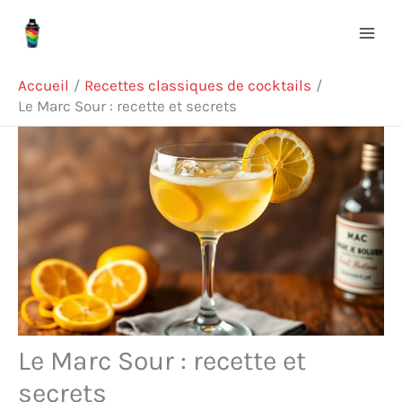
Aller
Rechercher
au
contenu
Accueil
Recettes classiques de cocktails
Le Marc Sour : recette et secrets
Le Marc Sour : recette et
secrets