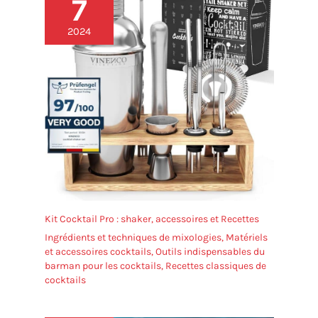
7
AVEC GRANDES JETÉES】
Nos 4 longs verres à
2024
whisky peuvent facilement
contenir de gros palets de
hockey ou des glaçons.
Appréciez le merveilleux
arôme de votre whisky
préféré dans un verre à
eau cristallin pour les
boules de whisky ou les
glaçons lors de réceptions
formelles ou
décontractées. Le verre est
robuste et durable, il peut
être lavé au lave-vaisselle,
Kit Cocktail Pro : shaker, accessoires et Recettes
vous n'avez pas à vous
Ingrédients et techniques de mixologies
,
Matériels
inquiéter des dommages.
et accessoires cocktails
,
Outils indispensables du
【CADEAU POUR LES
barman pour les cocktails
,
Recettes classiques de
AMOUREUX DU WHISKEY】
cocktails
Le lot de 4 verres à whisky
est le cadeau idéal pour
les anniversaires. Ces