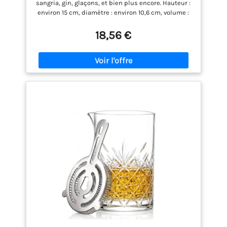
sangria, gin, glaçons, et bien plus encore. Hauteur :
environ 15 cm, diamètre : environ 10,6 cm, volume :
environ 72,5 cl (0,725 l) Passe au lave-vaisselle, au
micro-ondes et au réfrigérateur. Merveilleux pour
18,56 €
les boissons froides. Excellent pour mélanger les
cocktails, la sangria, le gin, le whisky, les glaçons ;
convient également à la gastronomie et l'hôtellerie.
Excellent pour la maison, la restauration et la
gastronomie, les bars, la maison, le jardin, les fêtes.