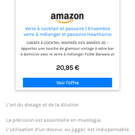
Verre à cocktail et passoire | Ensemble
verre à mélanger et passoire Hawthorne
de 700ml pour la préparation de cocktails
CARAFE À COCKTAIL INSPIRÉE DES ANNÉES 20 –
Negroni, Old Fashioned et classiques
Apportez une touche de glamour vintage à votre bar
à domicile avec le verre à mélanger FLOW Barware et
sa passoire Hawthorne en acier inoxydable. Inspiré
de l’époque de la Prohibition, ce set est idéal pour
20,95 €
remuer des cocktails classiques comme les
Negronis, Old Fashioned et bien d’autres. DESIGN
ÉLÉGANT EN VERRE YARAI TAILLÉ – Doté d’un motif
traditionnel japonais Yarai pour une meilleure prise
en main et un look raffiné, ce pichet à cocktail
possède également une base lourde pour une
L’art du dosage et de la dilution
stabilité optimale et un style professionnel.
MÉLANGE PARFAIT ENTRE STYLE ET FONCTIONNALITÉ –
Conçu avec un large bec verseur pour un service
La précision est essentielle en mixologie.
fluide sans éclaboussures, et fabriqué en verre
trempé résistant pour un usage quotidien. Sa
L’utilisation d’un doseur, ou jigger, est indispensable
capacité généreuse de 700 ml permet de préparer 2