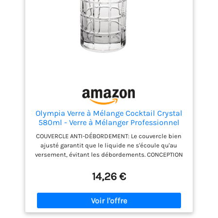
Olympia Verre à Mélange Cocktail Crystal
580ml - Verre à Mélanger Professionnel
pour Barman CN610
COUVERCLE ANTI-DÉBORDEMENT: Le couvercle bien
ajusté garantit que le liquide ne s'écoule qu'au
versement, évitant les débordements. CONCEPTION
GAIN DE PLACE: La forme haute et élancée permet un
rangement facile, idéal pour les espaces compacts.
14,26 €
CONSTRUCTION NERVURÉE ROBUSTE: Le verre nervuré
renforce la solidité, rendant le pichet résistant à la
casse. VERSEMENT FACILE: Le bec verseur compact
assure un versement précis et contrôlé. NETTOYAGE