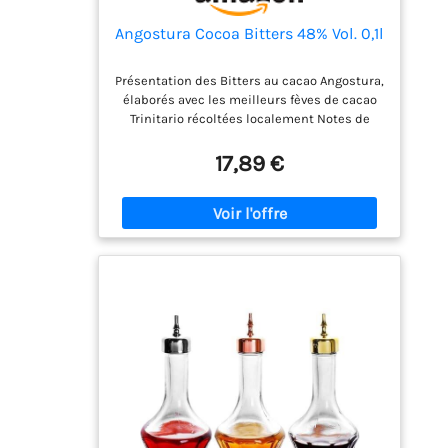
Angostura Cocoa Bitters 48% Vol. 0,1l
Présentation des Bitters au cacao Angostura,
élaborés avec les meilleurs fèves de cacao
Trinitario récoltées localement Notes de
chocolat riche, de caramel aux noisettes et
de plantes aromatiques, apportant une
17,89 €
nouvelle dimension de saveur à n'importe
quel cocktail Essayez nos amers au chocolat
dans un cocktail classique comme un
Espresso Martini ou essayez un trait dans
votre rhum, cognac ou tequila L'art de
parfaitement équilibré Angostura a passé
des années à élaborer avec soin son
mélange d'amers au cacao tant attendu Le
cadeau parfait pour les amateurs de
chocolat et l'apéritif idéal pour le bar à la
maison