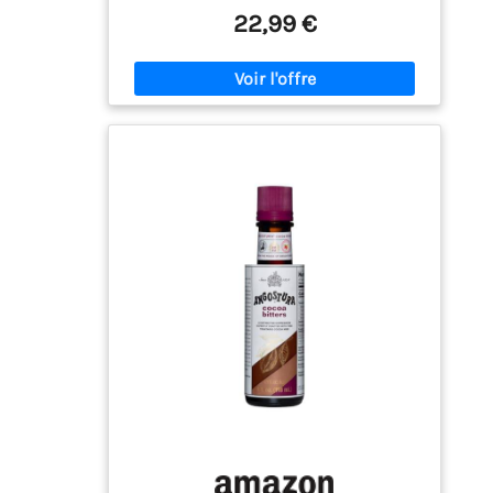
complète tout kit de cocktail domestique ou
22,99 €
professionnel. ▪ Ingrédients de qualité
supérieure, goût exceptionnel – Les
cocktails amers sont fabriqués avec des
ingrédients de haute qualité et proviennent
d'une recette secrète au goût inégalé. ▪ Les
amers les plus appréciés – Développé en
1824, ANGOSTURA est dans une classe à part
et les amers aromatiques sont un
incontournable pour toute cuisine ou bar à
domicile. ▪ Améliorez votre jeu de mixage à
cocktail : parfait pour la mixologie, les
bitters ANGOSTURA se marient bien avec le
bourbon, le whisky, le seigle, le gin ou le
rhum et améliore les saveurs. ▪ Exhausteur
de goût polyvalent : avec un bouquet de
fruits, d'épices et d'herbes, cet amer est un
exhausteur de goût pour le café, les
pâtisseries, les entrées et bien plus encore.
▪ Deux siècles d'expérience – Les amers
Angostura sont l'ingrédient essentiel de
certaines des boissons les plus appréciées
du monde, ils changent tout.