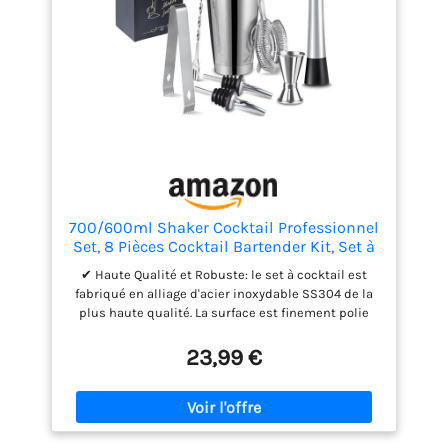
créations modernes. Emballé dans une boîte
élégante, ce kit complet est un cadeau parfait pour
les amateurs de mixologie. Que vous soyez
bartender débutant ou expérimenté, il répond à
tous vos besoins en matière de préparation de
boissons créatives
700/600ml Shaker Cocktail Professionnel
Set, 8 Pièces Cocktail Bartender Kit, Set à
Cocktail en Acier Inoxydable, Outil De
✔ Haute Qualité et Robuste: le set à cocktail est
Barman pour Bar et Maison Ensemble de
fabriqué en alliage d'acier inoxydable SS304 de la
Fabrication de Cocktails Cadeau
plus haute qualité. La surface est finement polie
pour éviter la rouille et un nettoyage facile. Tous les
accessoires de shaker cocktail peuvent être lavés
23,99 €
au lave-vaisselle pour vous faciliter la vie! ✔
Ensemble à Cocktail 8 en 1: Cet set à shaker
contient tout le set de barman dont vous avez
besoin pour mélanger de délicieux cocktails -
shaker cocktail (750 ml) * 1, verseur de vin * 2,