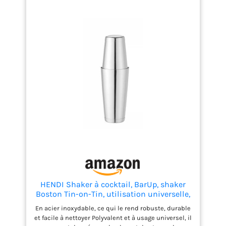
HENDI Shaker à cocktail, BarUp, shaker
Boston Tin-on-Tin, utilisation universelle,
2 shakers lestés : 600ml, ø90x(H)140mm
En acier inoxydable, ce qui le rend robuste, durable
et 800ml, ø92x(H)174mm, lavable au lave-
et facile à nettoyer Polyvalent et à usage universel, il
vaisselle, acier inoxydable