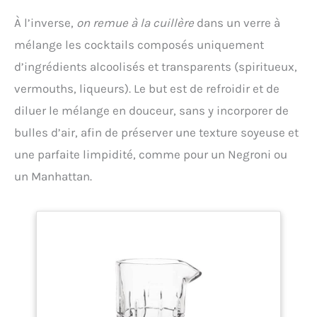
cuillère de bar * 1, verre doseur * 1, glace clip * 1,
À l’inverse,
on remue à la cuillère
dans un verre à
pilon de barre * 1, filtre à eau * 1. ✔ Cadeau Exquis:
vous recherchez un coffret cadeau? LEEGOHI
mélange les cocktails composés uniquement
cocktail kit répondra à vos besoins. Tous les outils
d’ingrédients alcoolisés et transparents (spiritueux,
essentiels sont inclus, faisant de notre bartender
kit le cadeau ultime pour votre famille, vos amis.
vermouths, liqueurs). Le but est de refroidir et de
Convient pour anniversaire, fête, mariage,
anniversaire, Saint-Valentin Jour, Noël, etc. ✔
diluer le mélange en douceur, sans y incorporer de
Incroyablement Polyvalent: créez n'importe quelle
bulles d’air, afin de préserver une texture soyeuse et
boisson avec ce shaker à cocktail professionnel, y
compris: Mojito, Martini, Margaritas, Whisky,
une parfaite limpidité, comme pour un Negroni ou
Scotch, Vodka, Tequila, Gin, Rhum, Brandy, Saké et
plus encore. ✔ Convient pour Diverses Occasions:
un Manhattan.
vous pouvez utiliser ce kit barman à la maison, lors
d'une fête ou au bar. Il répondra à tous vos besoins.
Que vous soyez un barman professionnel ou un
fanatique de boissons à la maison. Commandez-le,
profitez-en!