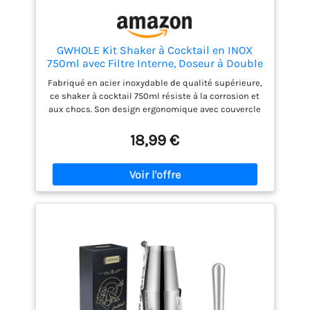
GWHOLE Kit Shaker à Cocktail en INOX
750ml avec Filtre Interne, Doseur à Double
Mesure (1/2 et 1 oz) Shaker à Cocktail
Fabriqué en acier inoxydable de qualité supérieure,
Professionnel Bar et Maison, Anti-Fuite et
ce shaker à cocktail 750ml résiste à la corrosion et
Durable
aux chocs. Son design ergonomique avec couvercle
étanche permet un mélange rapide et sans
éclaboussures, idéal pour les cocktails maison ou
18,99 €
professionnels Le kit inclut un doseur à deux côtés
(1/2 et 1 oz) pour mesurer avec précision les
ingrédients. Parfait pour les recettes classiques ou
créatives, il simplifie la préparation des boissons
tout en économisant du temps Les composants se
démontent en quelques secondes pour un
nettoyage rapide au lave-vaisselle. Compact et
léger, le shaker s'adapte à tous les espaces de
rangement, que ce soit dans un bar professionnel
ou une cuisine domestique Conçu pour s'adapter à
toutes les techniques de mixologie (shaking,
stirring, double couche), ce shaker 750ml convient
aussi bien aux cocktails classiques qu'aux