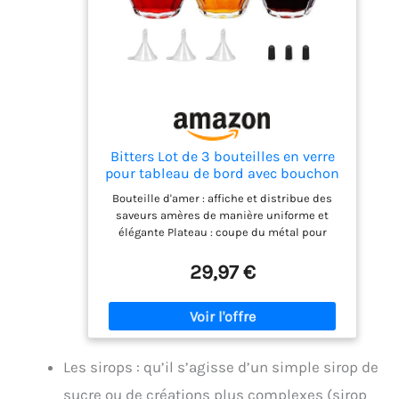
Bitters Lot de 3 bouteilles en verre
pour tableau de bord avec bouchon
Dasher 48,2 g Outil de bar
Bouteille d'amer : affiche et distribue des
professionnel pour cocktail Idéal
saveurs amères de manière uniforme et
pour barman bar à domicile
élégante Plateau : coupe du métal pour
distribuer des amers en douceur et avec
précision Histoire des amers : met en
29,97 €
évidence les éléments aromatiques et
aromatiques des amers Coupe à la machine
: bas large et col étroit pour des coups
uniformes d'amertume Lavage à la main :
lavage à la main recommandé uniquement
Les sirops : qu’il s’agisse d’un simple sirop de
pour le nettoyage
sucre ou de créations plus complexes (sirop