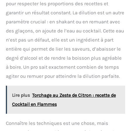
pour respecter les proportions des recettes et
à 3 cocktails en une seule fois — idéal pour les
soirées ou les amateurs de cocktails faits maison.
garantir un résultat constant. La dilution est un autre
PASSOIRE HAWTHORNE PREMIUM INCLUSE –
paramètre crucial : en shakant ou en remuant avec
Accompagnée d’une passoire Hawthorne en acier
inoxydable poli avec ressorts amovibles, rebord
des glaçons, on ajoute de l’eau au cocktail. Cette eau
relevé anti-éclaboussures et picots de maintien —
parfaite pour filtrer glaçons et fruits avec facilité.
n’est pas un défaut, elle est un ingrédient à part
IDÉAL POUR BARMANS À DOMICILE & CADEAU PARFAIT
entière qui permet de lier les saveurs, d’abaisser le
– Que vous soyez amateur ou professionnel, ce set
élégant rehaussera vos créations cocktails. Livré
degré d’alcool et de rendre la boisson plus agréable
prêt à offrir, c’est le cadeau rêvé pour tout
passionné de mixologie.
à boire. Un pro sait exactement combien de temps
agiter ou remuer pour atteindre la dilution parfaite.
Lire plus
Torchage au Zeste de Citron : recette de
Cocktail en Flammes
Connaître les techniques est une chose, mais