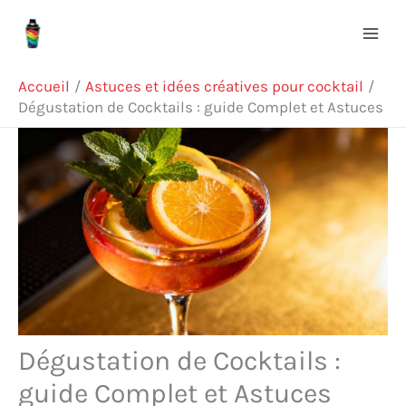
Aller
R
au
e
contenu
c
Accueil
Astuces et idées créatives pour cocktail
h
Dégustation de Cocktails : guide Complet et Astuces
e
r
c
h
e
r
Dégustation de Cocktails :
guide Complet et Astuces