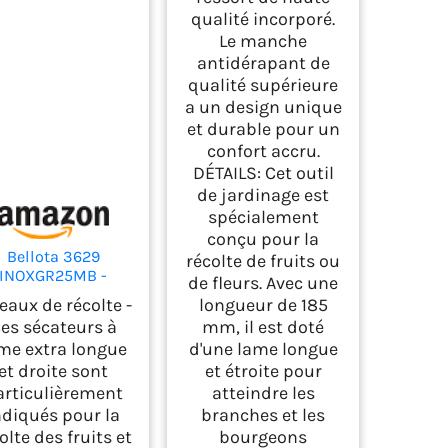
qualité incorporé.
Le manche
antidérapant de
qualité supérieure
a un design unique
et durable pour un
confort accru.
DÉTAILS: Cet outil
de jardinage est
spécialement
conçu pour la
Bellota 3629
récolte de fruits ou
INOXGR25MB -
de fleurs. Avec une
ateurs de Récolte
eaux de récolte -
longueur de 185
de Fruits, Outil
es sécateurs à
mm, il est doté
'Agriculture et de
me extra longue
d'une lame longue
Jardinage, avec
et droite sont
et étroite pour
che Bi-matière et
ongues Lames en
articulièrement
atteindre les
Acier Inoxydable
ndiqués pour la
branches et les
olte des fruits et
bourgeons