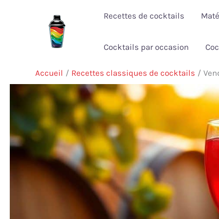
Aller
Recettes de cocktails
Maté
au
contenu
Cocktails par occasion
Coc
Accueil
Recettes classiques de cocktails
Vend