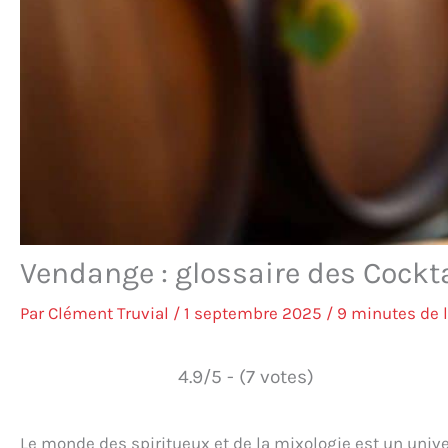
Vendange : glossaire des Cockta
Par
Clément Truvial
/
1 septembre 2025
/
9 minutes de 
4.9/5 - (7 votes)
Le monde des spiritueux et de la mixologie est un univ