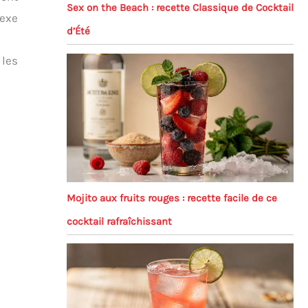
Sex on the Beach : recette Classique de Cocktail
lexe
d’Été
 les
Mojito aux fruits rouges : recette facile de ce
cocktail rafraîchissant