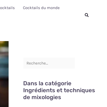
R
ocktails
Cocktails du monde
e
Rechercher
c
h
e
r
c
h
e
r
Dans la catégorie
Ingrédients et techniques
de mixologies