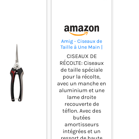
Amig - Ciseaux de
Taille à Une Main |
Spécial Récolte |
CISEAUX DE
Lame Droite en Acier
RÉCOLTE: Ciseaux
| 185 mm | Manche
de taille spéciale
Antidérapant | Pointe
pour la récolte,
Courbée pour Couper
les Fleurs, Récolter
avec un manche en
les Fruits et
aluminium et une
Vendanger
lame droite
recouverte de
téflon. Avec des
butées
amortisseurs
intégrées et un
ressort de haute