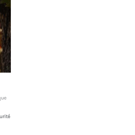
que
urité