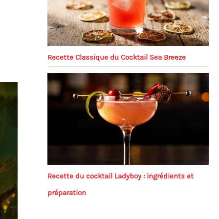
Recette Classique du Cocktail Sea Breeze
Recette du cocktail Ladyboy : ingrédients et
préparation