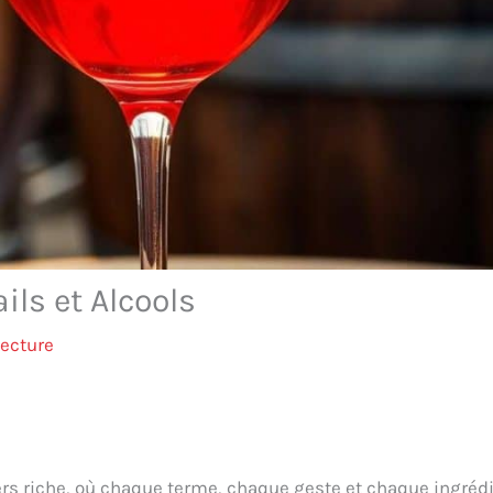
ils et Alcools
lecture
ers riche, où chaque terme, chaque geste et chaque ingréd