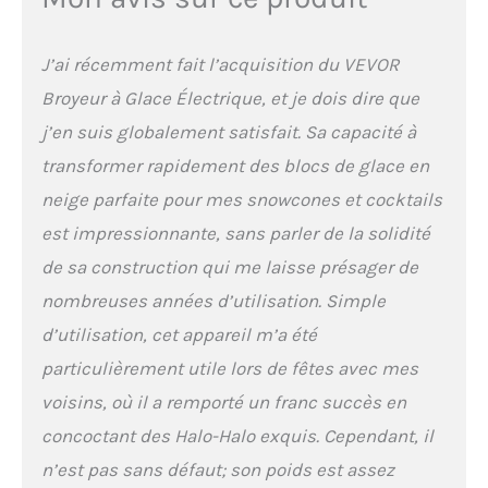
simple pression sur une
touche : il suffit de charger
la glace, d'appuyer sur
J’ai récemment fait l’acquisition du VEVOR
l'interrupteur et de
Broyeur à Glace Électrique, et je dois dire que
pousser la poignée
ergonomique pour
j’en suis globalement satisfait. Sa capacité à
commencer à broyer. C'est
transformer rapidement des blocs de glace en
simple, efficace et la
poignée est confortable à
neige parfaite pour mes snowcones et cocktails
utiliser Distribution de
est impressionnante, sans parler de la solidité
glace pilée anti-
éclaboussures : Cette
de sa construction qui me laisse présager de
machine à glace pilée est
nombreuses années d’utilisation. Simple
dotée d'un bac à glaçons
incurvé unique, d'un
d’utilisation, cet appareil m’a été
déflecteur, d'une sortie de
particulièrement utile lors de fêtes avec mes
glace et d'un couvercle,
pour une distribution
voisins, où il a remporté un franc succès en
fluide. Elle réduit
concoctant des Halo-Halo exquis. Cependant, il
considérablement les
éclaboussures et vous
n’est pas sans défaut; son poids est assez
évite les copeaux de glace