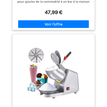
pour ajouter de la commodité à un bar à la maison
ou pour animer une soirée cocktail, préparez-vous à
servir des boissons glacées et des daiquiris de rêve.
47,99 €
AGITATEUR INTÉGRÉ - Il est constamment agité par
l'agitateur automatique, ce qui empêche le blocage
de la glace, et si vous ajoutez du jus de fruit, de
l'alcool ou du sirop au pichet, vos boissons seront
également remuées. FONCTIONNEMENT À 3 VITESSES
- Des lames tranchantes en acier inoxydable
peuvent gérer plusieurs glaçons et produire de
grandes quantités de glace pilée en un court laps
de temps. Choisissez entre une glace finement ou
grossièrement rasée en tournant simplement le
cadran sur la machine. FACILE À NETTOYER - Le
broyeur à glace électrique a des pièces amovibles
pour faciliter le nettoyage - et toutes les pièces sont
sans BPA pour votre tranquillité d'esprit. IDÉE
CADEAU PARFAITE - La Broyeur à glace électrique
pilée sera le cadeau parfait pour montrer à votre
famille, vos proches ou vos amis que vous vous
souciez d'eux à Noël, au Nouvel An ou à d'autres
occasions spéciales. De plus, nous offrons une
satisfaction d'achat à 100% et un support technique
de 12 heures.