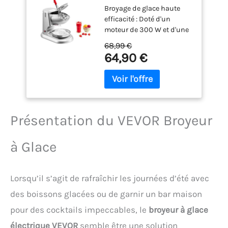
Broyage de glace haute
kg/h, Machine à
efficacité : Doté d'un
Glace Pilée à 4
moteur de 300 W et d'une
Lames, en Acier
vitesse de rotation de 2
Inoxydable, avec Bol
68,99 €
000 tr/min, ce broyeur à
et Couvercle, 2000
64,90 €
glace utilise 4 lames en
TR/Min, pour Bars,
acier inoxydable de qualité
Restaurants,
supérieure, atteignant une
Supermarchés,
capacité de broyage de 100
Argenté
kg/h. Il transforme
rapidement les glaçons en
Présentation du VEVOR Broyeur
neige fine, répondant à
tous vos besoins en
à Glace
matière de broyage de
glace Corps surélevé : Ce
broyeur à glace surélevé
Lorsqu’il s’agit de rafraîchir les journées d’été avec
est doté d'un barillet plus
grand, compatible avec
des boissons glacées ou de garnir un bar maison
divers contenants, et d'un
pour des cocktails impeccables, le
broyeur à glace
grand bac à glaçons pour
une collecte facile. Conçu
électrique VEVOR
semble être une solution