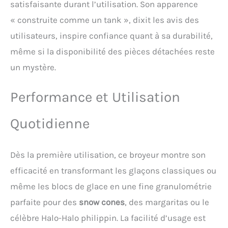
glace et d'un couvercle,
satisfaisante durant l’utilisation. Son apparence
pour une distribution
« construite comme un tank », dixit les avis des
fluide. Elle réduit
considérablement les
utilisateurs, inspire confiance quant à sa durabilité,
éclaboussures et vous
même si la disponibilité des pièces détachées reste
évite les copeaux de glace
qui se répandent partout
un mystère.
Détails bien pensés : La
glace pilée restante est
Performance et Utilisation
visible pour un service
rapide, l'extérieur en acier
inoxydable est durable et
Quotidienne
élégant, la poignée
incurvée est facile à
utiliser et l'anneau en
Dès la première utilisation, ce broyeur montre son
silicone empêche les
efficacité en transformant les glaçons classiques ou
éclaboussures. Utilisez
notre broyeur à glace en
même les blocs de glace en une fine granulométrie
toute confiance
parfaite pour des
snow cones
, des margaritas ou le
célèbre Halo-Halo philippin. La facilité d’usage est