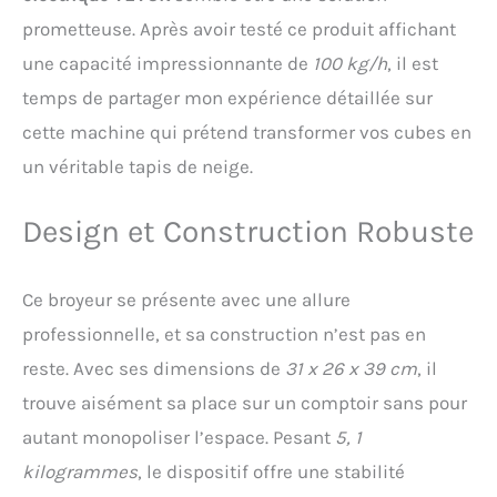
pour une utilisation et une
prometteuse. Après avoir testé ce produit affichant
observation aisées, il évite
de se baisser Broyage
une capacité impressionnante de
100 kg/h
, il est
facile : La machine à cônes
temps de partager mon expérience détaillée sur
de neige fonctionne d'une
simple pression sur une
cette machine qui prétend transformer vos cubes en
touche : il suffit de charger
un véritable tapis de neige.
la glace, d'appuyer sur
l'interrupteur et de
pousser la poignée
Design et Construction Robuste
ergonomique pour
commencer à broyer. C'est
simple, efficace et la
Ce broyeur se présente avec une allure
poignée est confortable à
professionnelle, et sa construction n’est pas en
utiliser Distribution de
glace pilée anti-
reste. Avec ses dimensions de
31 x 26 x 39 cm
, il
éclaboussures : Cette
trouve aisément sa place sur un comptoir sans pour
machine à glace pilée est
dotée d'un bac à glaçons
autant monopoliser l’espace. Pesant
5, 1
incurvé unique, d'un
kilogrammes
, le dispositif offre une stabilité
déflecteur, d'une sortie de