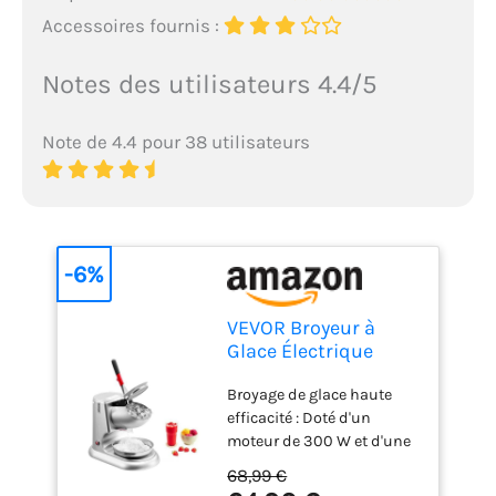
Accessoires fournis :
Notes des utilisateurs 4.4/5
Note de 4.4 pour 38 utilisateurs
-6%
VEVOR Broyeur à
Glace Électrique
Capacité de 100
Broyage de glace haute
kg/h, Machine à
efficacité : Doté d'un
Glace Pilée à 4
moteur de 300 W et d'une
Lames, en Acier
vitesse de rotation de 2
Inoxydable, avec Bol
68,99 €
000 tr/min, ce broyeur à
et Couvercle, 2000