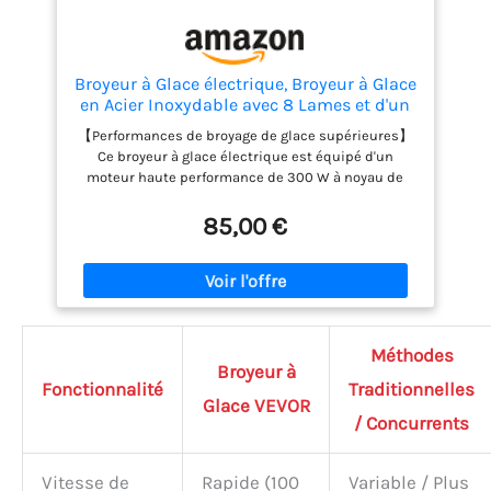
Broyeur à Glace électrique, Broyeur à Glace
en Acier Inoxydable avec 8 Lames et d'un
bol, 65 kg/h-Double Couvercl, Idéal pour
【Performances de broyage de glace supérieures】
la Préparation de Smoothies, Boissons
Ce broyeur à glace électrique est équipé d'un
Fraîches et Thés au Lait
moteur haute performance de 300 W à noyau de
cuivre, capable de broyer 65 kg de glace par heure à
une vitesse de 1 800 tr/min, vous faisant gagner un
85,00 €
temps considérable et répondant facilement aux
demandes importantes. 【8 lames en acier
inoxydable】Ce broyeur à glace est doté de 8 lames
tranchantes en acier inoxydable. Ces 8 lames
permettent un broyage de la glace rapide et
efficace. En ajustant l'écartement des lames, vous
Méthodes
pouvez obtenir une glace plus ou moins fine, idéale
Broyeur à
pour les granités maison, les cocktails ou les
Fonctionnalité
Traditionnelles
Glace VEVOR
desserts. 【Outil de distribution de glace élargi】
/ Concurrents
L'outillet de distribution de glace élargi, associé à
un puissant entraînement par spirale, assure une
distribution efficace et régulière de la glace pilée.
Vitesse de
Rapide (100
Variable / Plus
Le résultat : une glace pilée fine et uniforme, sans