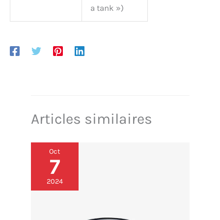
domestique et professionnel, est votre allié parfait
a tank »)
pour préparer de la glace pilée lors de vos fêtes,
réunions ou autres événements. Il est parfait pour
préparer des smoothies, des milkshakes et de la
glace pour les fruits de mer, les sashimis, etc.
Articles similaires
Oct
7
2024