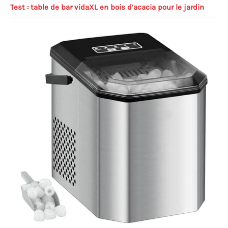
Test : table de bar vidaXL en bois d’acacia pour le jardin