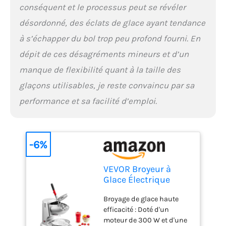
conséquent et le processus peut se révéler
qui se répandent partout
Détails bien pensés : La
désordonné, des éclats de glace ayant tendance
glace pilée restante est
à s’échapper du bol trop peu profond fourni. En
visible pour un service
rapide, l'extérieur en acier
dépit de ces désagréments mineurs et d’un
inoxydable est durable et
manque de flexibilité quant à la taille des
élégant, la poignée
incurvée est facile à
glaçons utilisables, je reste convaincu par sa
utiliser et l'anneau en
performance et sa facilité d’emploi.
silicone empêche les
éclaboussures. Utilisez
notre broyeur à glace en
toute confiance
-6%
VEVOR Broyeur à
Glace Électrique
Capacité de 100
Broyage de glace haute
kg/h, Machine à
efficacité : Doté d'un
Glace Pilée à 4
moteur de 300 W et d'une
Lames, en Acier