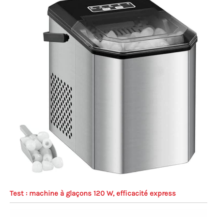
Test : machine à glaçons 120 W, efficacité express