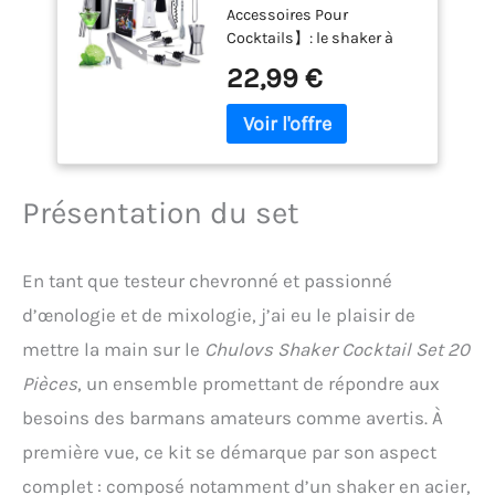
Accessoires Pour
Professionnel Kit,
Cocktails】: le shaker à
Cocktail en Acier
cocktail comprend : 1
Inoxydable de 750ml
22,99 €
shaker de 750 ml/600 ml,
Kit Cocktail Shaker
1 doseur de 15/30 ml, 4
Barman Cadeau, kit
becs verseurs, 4 pailles, 1
Cocktail Shaker et
passoire à glace,1 pince à
Accessoires (A)
glace, 1 pilon,1 passoire à
mailles fines,1 cuillère à
Présentation du set
bar , 1 x tire-bouchon,1 Des
pinceaux,2 cuillère à
agiter,et 1 recette. 【Haute
En tant que testeur chevronné et passionné
Qualité】: L'ensemble de
d’œnologie et de mixologie, j’ai eu le plaisir de
cocktails est en acier
inoxydable de qualité
mettre la main sur le
Chulovs Shaker Cocktail Set 20
alimentaire, qui est
Pièces
, un ensemble promettant de répondre aux
robuste et durable,
antirouille, résistant à la
besoins des barmans amateurs comme avertis. À
corrosion et sûr, ce qui
première vue, ce kit se démarque par son aspect
peut garantir son
utilisation,va au lave-
complet : composé notamment d’un shaker en acier,