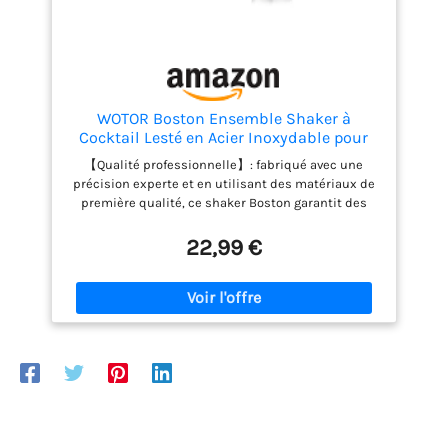
WOTOR Boston Ensemble Shaker à
Cocktail Lesté en Acier Inoxydable pour
Barman 530 ml et 830 ml, Shaker à
【Qualité professionnelle】: fabriqué avec une
Martini en Métal, Outils de Bar
précision experte et en utilisant des matériaux de
Professionnels (Argenté)
première qualité, ce shaker Boston garantit des
cocktails exceptionnels et des créations
mixologiques qui impressionneront même les
22,99 €
barmen et les amateurs de cocktails les plus
exigeants. 【Construction en deux pièces】: conçu
avec une construction méticuleuse en deux pièces,
cet ensemble shaker Boston comprend une grande
boîte de 830 ml et une petite boîte de 530 ml,
permettant un mélange et un secouage précis de
vos cocktails, boissons et spiritueux classiques
préférés. 【Anti-fuite et sans couture】: grâce à un
mécanisme innovant anti-fuite, cet ensemble
shaker Boston garantit une expérience de cocktail