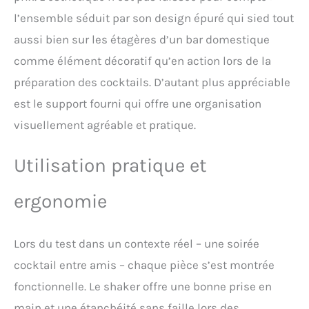
tequila, le gin, le rhum, le
l’ensemble séduit par son design épuré qui sied tout
brandy, le saké, le martini,
aussi bien sur les étagères d’un bar domestique
le cocktail mojito et
plus.C'est le kit de mixage
comme élément décoratif qu’en action lors de la
parfait pour réaliser des
préparation des cocktails. D’autant plus appréciable
recettes de cocktails
【Ensemble Cadeau】 Kit
est le support fourni qui offre une organisation
cocktail shaker et
visuellement agréable et pratique.
accessoires Un cadeau
idéal pour le cocktail ami
aimant ou mixologue ou
Utilisation pratique et
un membre de la famille.
Également le cadeau
ergonomie
parfait pour vos amis et
votre famille pour des
occasions telles que Noël,
Lors du test dans un contexte réel – une soirée
Nouvel An, anniversaire,
Saint-Valentin, mariage,
cocktail entre amis – chaque pièce s’est montrée
fête, etc.
fonctionnelle. Le shaker offre une bonne prise en
main et une étanchéité sans faille lors des