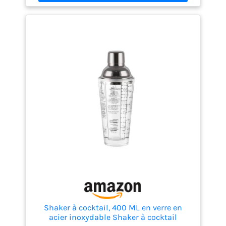
whisky, la vodka, la
tequila, le gin, le rhum, le
brandy, le saké, le martini,
le cocktail mojito et
plus.C'est le kit de mixage
parfait pour réaliser des
recettes de cocktails
【Ensemble Cadeau】 Kit
cocktail shaker et
accessoires Un cadeau
idéal pour le cocktail ami
aimant ou mixologue ou
un membre de la famille.
Également le cadeau
parfait pour vos amis et
votre famille pour des
occasions telles que Noël,
Nouvel An, anniversaire,
Saint-Valentin, mariage,
Shaker à cocktail, 400 ML en verre en
fête, etc.
acier inoxydable Shaker à cocktail