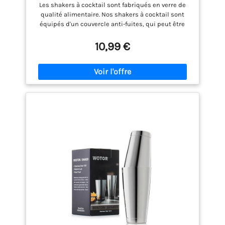
Martini Shaker à agiter + Mixeur avec
Les shakers à cocktail sont fabriqués en verre de
tamis Mixeur à cocktail, accessoires de
qualité alimentaire. Nos shakers à cocktail sont
bar
équipés d'un couvercle anti-fuites, qui peut être
facilement retiré du shaker. Ces shakers à cocktail
se caractérisent par des propriétés durables,
10,99 €
résistantes à la rouille et à la corrosion. Le petit
ensemble de shaker à cocktail contient un shaker,
une passoire, un couvercle. Conçu pour l'ergonomie,
plus de bords de poignée tranchants. Taille
pratique pour une utilisation à une main, profitez
du bon moment, préparez facilement vos boissons.
Vous pouvez utiliser des shakers à cocktail pour
fabriquer des boissons à partir d'une variété de
spiritueux, y compris : whisky, vodka, scotch, gin,
tequila, rhum, brandy, Apple Martini ou Long Island
Iced Tea et plus encore. Les shakers à cocktail sont
indispensables pour le bar de la maison et sont
donc parfaits comme cadeau de pendaison de
crémaillère, cadeau de mariage et cadeau pour le
premier appartement ou les nouveaux diplômés
universitaires.