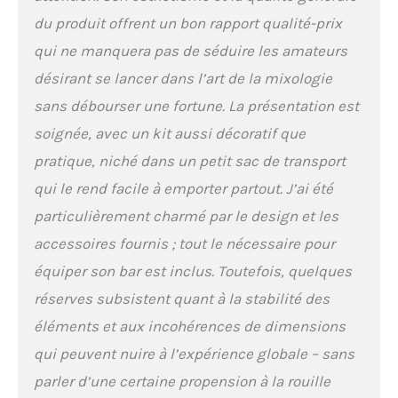
plus complexes sans faire
du produit offrent un bon rapport qualité-prix
un désordre ou mélanger
mal les ingrédients. Vous
qui ne manquera pas de séduire les amateurs
pouvez créer une variété de
désirant se lancer dans l’art de la mixologie
cocktails pour surprendre
vos invités, votre famille
sans débourser une fortune. La présentation est
ou vos amis.
soignée, avec un kit aussi décoratif que
【Utilisations Multiples】:
Kit Cocktail Complet, Vous
pratique, niché dans un petit sac de transport
pouvez préparer les
qui le rend facile à emporter partout. J’ai été
meilleurs cocktails selon
vos préférences, tels que le
particulièrement charmé par le design et les
whisky, la vodka, la
accessoires fournis ; tout le nécessaire pour
tequila, le gin, le rhum, le
brandy, le saké, le martini,
équiper son bar est inclus. Toutefois, quelques
le cocktail mojito et
réserves subsistent quant à la stabilité des
plus.C'est le kit de mixage
parfait pour réaliser des
éléments et aux incohérences de dimensions
recettes de cocktails
qui peuvent nuire à l’expérience globale – sans
【Ensemble Cadeau】 Kit
cocktail shaker et
parler d’une certaine propension à la rouille
accessoires Un cadeau