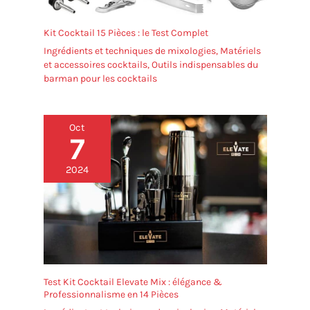
Kit Cocktail 15 Pièces : le Test Complet
Ingrédients et techniques de mixologies
,
Matériels
et accessoires cocktails
,
Outils indispensables du
barman pour les cocktails
Oct
7
2024
Test Kit Cocktail Elevate Mix : élégance &
Professionnalisme en 14 Pièces