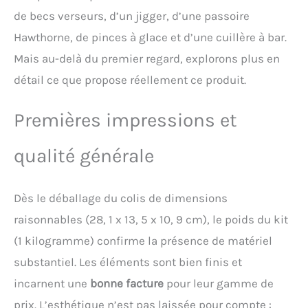
vaisselle. 【Facile à
de becs verseurs, d’un jigger, d’une passoire
Utiliser】: Shaker Cocktail
Professionnel est Facile à
Hawthorne, de pinces à glace et d’une cuillère à bar.
Utiliser et est idéal pour
Mais au-delà du premier regard, explorons plus en
les débutants et les
barmans professionnels.
détail ce que propose réellement ce produit.
Il vous permettra de créer
rapidement et facilement
Premières impressions et
même les boissons les
plus complexes sans faire
un désordre ou mélanger
qualité générale
mal les ingrédients. Vous
pouvez créer une variété de
cocktails pour surprendre
Dès le déballage du colis de dimensions
vos invités, votre famille
raisonnables (28, 1 x 13, 5 x 10, 9 cm), le poids du kit
ou vos amis.
【Utilisations Multiples】:
(1 kilogramme) confirme la présence de matériel
Kit Cocktail Complet, Vous
substantiel. Les éléments sont bien finis et
pouvez préparer les
meilleurs cocktails selon
incarnent une
bonne facture
pour leur gamme de
vos préférences, tels que le
prix. L’esthétique n’est pas laissée pour compte :
whisky, la vodka, la