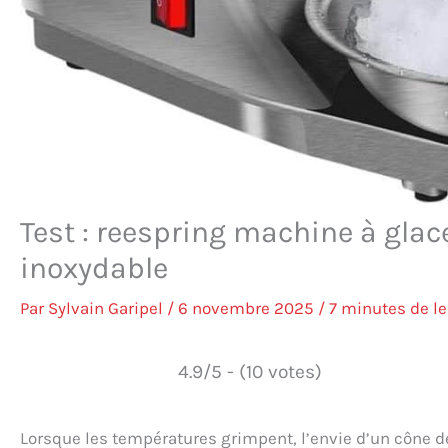
Test : reespring machine à gla
inoxydable
Par
Sylvain Garipel
/
6 novembre 2025
/
7 minutes de le
4.9/5 - (10 votes)
Lorsque les températures grimpent, l’envie d’un cône de 