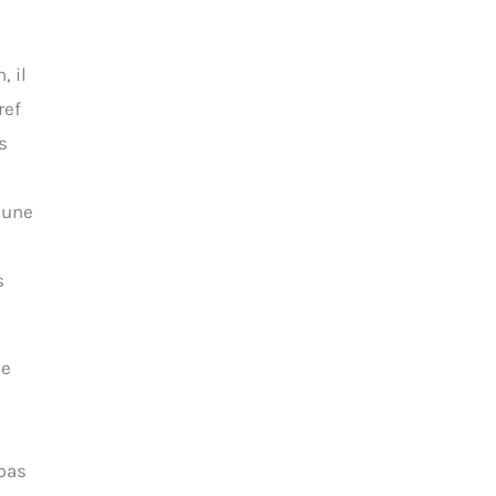
, il
ref
s
’une
s
de
 pas