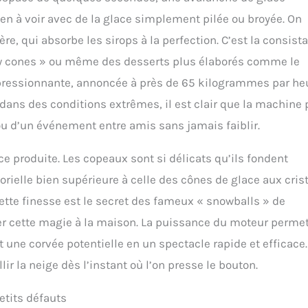
ien à voir avec de la glace simplement pilée ou broyée. On
re, qui absorbe les sirops à la perfection. C’est la consist
now cones » ou même des desserts plus élaborés comme le
mpressionnante, annoncée à près de 65 kilogrammes par he
e dans des conditions extrêmes, il est clair que la machine
 ou d’un événement entre amis sans jamais faiblir.
ce produite. Les copeaux sont si délicats qu’ils fondent
orielle bien supérieure à celle des cônes de glace aux cris
tte finesse est le secret des fameux « snowballs » de
er cette magie à la maison. La puissance du moteur perme
t une corvée potentielle en un spectacle rapide et efficace.
llir la neige dès l’instant où l’on presse le bouton.
petits défauts