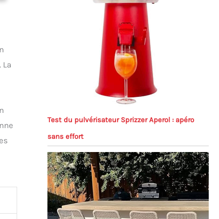
on
 La
un
Test du pulvérisateur Sprizzer Aperol : apéro
onne
sans effort
les