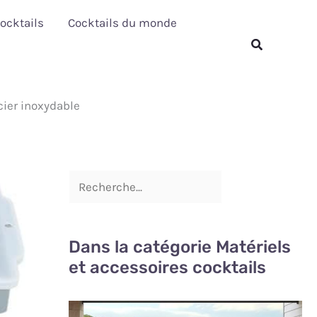
R
ocktails
Cocktails du monde
e
Rechercher
c
h
cier inoxydable
e
r
c
h
e
r
Dans la catégorie Matériels
et accessoires cocktails