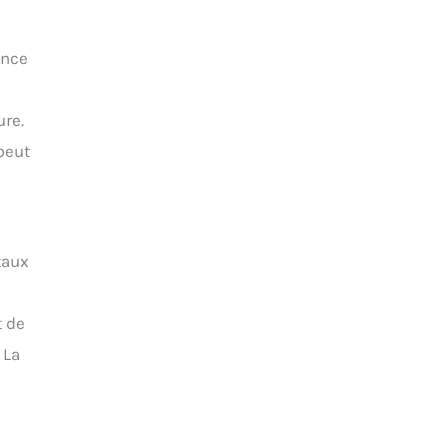
ance
ure.
 peut
taux
t de
 La