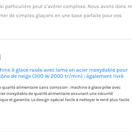
 si particulière peut s’avérer complexe. Nous avons donc m
rmer de simples glaçons en une base parfaite pour vos
ine à glace rasée avec lame en acier inoxydable pour
 cône de neige (300 W 2000 tr/min) ; également livré
glace complémentaire
e qualité alimentaire sans corrosion : machine à glace pilée avec
cier inoxydable de qualité alimentaire assurant une sécurité
que et garantie. Le design spécial facile à nettoyer le rend plus facile
tiliser. Également livré avec un bol en acier inoxydable de qualité
 glace pilée.