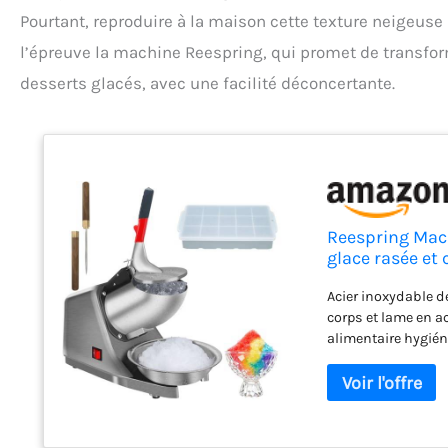
Pourtant, reproduire à la maison cette texture neigeuse
l’épreuve la machine Reespring, qui promet de transfo
desserts glacés, avec une facilité déconcertante.
Reespring Mach
glace rasée et
avec un pic à 
Acier inoxydable d
corps et lame en a
alimentaire hygiéni
à nettoyer et à réu
alimentaire pour la