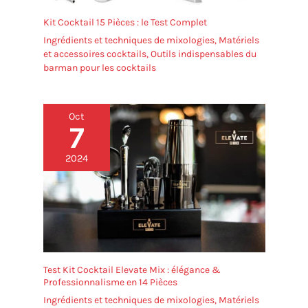
Kit Cocktail 15 Pièces : le Test Complet
Ingrédients et techniques de mixologies
,
Matériels
et accessoires cocktails
,
Outils indispensables du
barman pour les cocktails
Oct
7
2024
Test Kit Cocktail Elevate Mix : élégance &
Professionnalisme en 14 Pièces
Ingrédients et techniques de mixologies
,
Matériels