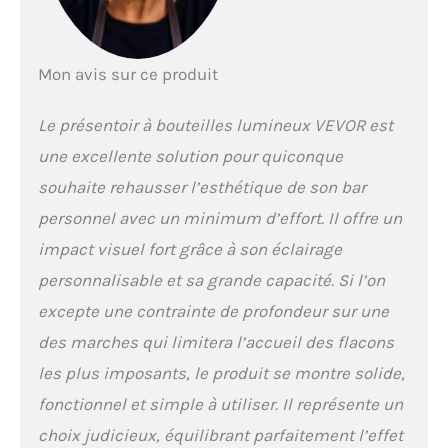
barres lumineuses,
vous avez le contrôle !
Grâce à la
Mon avis sur ce produit
télécommande RF et
au contrôle intelligent
par application, vous
Le présentoir à bouteilles lumineux VEVOR est
pouvez régler les effets
une excellente solution pour quiconque
comme vous le
souhaitez, notamment
souhaite rehausser l’esthétique de son bar
7 couleurs statiques,
personnel avec un minimum d’effort. Il offre un
22 couleurs
dynamiques,
impact visuel fort grâce à son éclairage
plusieurs modes DIY,
personnalisable et sa grande capacité. Si l’on
des modes musicaux
excepte une contrainte de profondeur sur une
et une minuterie de 1 à
4 heures. De plus,
des marches qui limitera l’accueil des flacons
plusieurs étagères de
les plus imposants, le produit se montre solide,
bar peuvent être
contrôlées
fonctionnel et simple à utiliser. Il représente un
simultanément.
choix judicieux, équilibrant parfaitement l’effet
Alimentez et faites