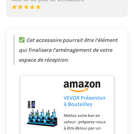
Cet accessoire pourrait être l’élément
qui finalisera l’aménagement de votre
espace de réception.
VEVOR Présentoir
à Bouteilles
Lumineux Éclairé
Mettez votre bar en
par LED, Étagère à
valeur : préparez-vous
Vins 3 Marches
à être ébloui par un
101,5 cm,