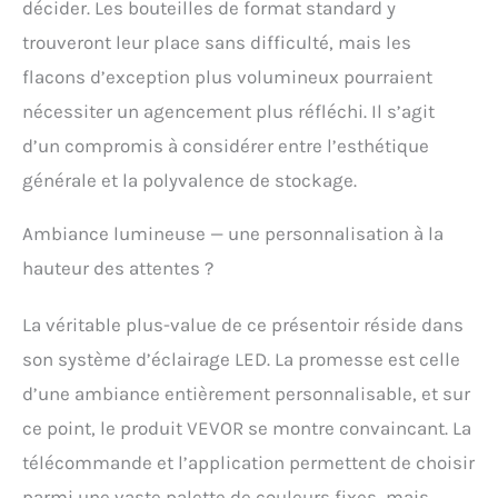
décider. Les bouteilles de format standard y
imperméable et facile à
nettoyer. Faites de cette
trouveront leur place sans difficulté, mais les
étagère à liqueur un
flacons d’exception plus volumineux pourraient
ajout unique à votre bar
nécessiter un agencement plus réfléchi. Il s’agit
et préparez-vous à vivre
pleinement votre vie !
d’un compromis à considérer entre l’esthétique
Faites ressortir
générale et la polyvalence de stockage.
n'importe quelle maison
ou bar : cette étagère de
bar éclairée par LED crée
Ambiance lumineuse — une personnalisation à la
une ambiance
hauteur des attentes ?
amusante et attire
l'attention de vos invités.
Ce produit est non
La véritable plus-value de ce présentoir réside dans
seulement applicable
son système d’éclairage LED. La promesse est celle
dans votre maison, mais
convient également aux
d’une ambiance entièrement personnalisable, et sur
espaces publics tels que
ce point, le produit VEVOR se montre convaincant. La
les bars commerciaux,
les clubs, les karaokés,
télécommande et l’application permettent de choisir
les fêtes au bord de la
parmi une vaste palette de couleurs fixes, mais