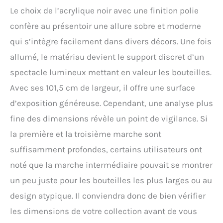
être alimentées par un
Le choix de l’acrylique noir avec une finition polie
adaptateur secteur 110-
240 V et un ordinateur
confère au présentoir une allure sobre et moderne
portable/une banque
qui s’intègre facilement dans divers décors. Une fois
d'alimentation. Laissez
la fête continuer ! Grâce
allumé, le matériau devient le support discret d’un
à deux méthodes
spectacle lumineux mettant en valeur les bouteilles.
d'alimentation, notre
produit peut satisfaire
Avec ses 101,5 cm de largeur, il offre une surface
aux activités intérieures
d’exposition généreuse. Cependant, une analyse plus
et extérieures. Chargez,
faites la fête et profitez
fine des dimensions révèle un point de vigilance. Si
jusqu'au lever du soleil.
la première et la troisième marche sont
Étagère de bar en
acrylique translucide : le
suffisamment profondes, certains utilisateurs ont
matériau acrylique a été
noté que la marche intermédiaire pouvait se montrer
adopté par notre
présentoir à bouteilles
un peu juste pour les bouteilles les plus larges ou au
pour présenter des
design atypique. Il conviendra donc de bien vérifier
couleurs vives et une
capacité accrue. De plus,
les dimensions de votre collection avant de vous
la surface polie est