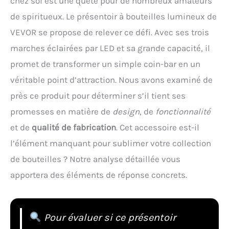
chez soi est une quête pour de nombreux amateurs
de spiritueux. Le présentoir à bouteilles lumineux de
VEVOR se propose de relever ce défi. Avec ses trois
marches éclairées par LED et sa grande capacité, il
promet de transformer un simple coin-bar en un
véritable point d’attraction. Nous avons examiné de
près ce produit pour déterminer s’il tient ses
promesses en matière de
design
, de
fonctionnalité
et de
qualité de fabrication
. Cet accessoire est-il
l’élément manquant pour sublimer votre collection
de bouteilles ? Notre analyse détaillée vous
apportera des éléments de réponse concrets.
Pour évaluer si ce présentoir