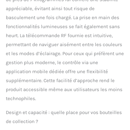
application, vous pouvez
appréciable, évitant ainsi tout risque de
régler les effets comme
vous le souhaitez,
basculement une fois chargé. La prise en main des
notamment 7 couleurs
fonctionnalités lumineuses se fait également sans
statiques, 22 couleurs
dynamiques, plusieurs
heurt. La télécommande RF fournie est intuitive,
modes DIY, des modes
permettant de naviguer aisément entre les couleurs
musicaux et une
minuterie de 1 à 4
et les modes d’éclairage. Pour ceux qui préfèrent une
heures. De plus,
gestion plus moderne, le contrôle via une
plusieurs étagères de
bar peuvent être
application mobile dédiée offre une flexibilité
contrôlées
supplémentaire. Cette facilité d’approche rend le
simultanément.
Alimentez et faites durer
produit accessible même aux utilisateurs les moins
la fête : peu importe où
technophiles.
se déroule la fête, notre
étagère à bouteilles
Design et capacité : quelle place pour vos bouteilles
d'alcool éclairée ne
manque jamais
de collection ?
d'énergie. Elles peuvent