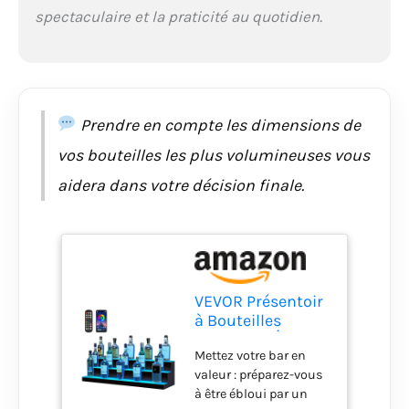
durer la fête : peu
spectaculaire et la praticité au quotidien.
importe où se déroule
la fête, notre étagère à
bouteilles d'alcool
éclairée ne manque
jamais d'énergie. Elles
Prendre en compte les dimensions de
peuvent être
alimentées par un
vos bouteilles les plus volumineuses vous
adaptateur secteur
110-240 V et un
aidera dans votre décision finale.
ordinateur
portable/une banque
d'alimentation.
Laissez la fête
continuer ! Grâce à
deux méthodes
VEVOR Présentoir
d'alimentation, notre
à Bouteilles
produit peut satisfaire
Lumineux Éclairé
aux activités
Mettez votre bar en
par LED, Étagère à
intérieures et
valeur : préparez-vous
Vins 3 Marches
extérieures. Chargez,
à être ébloui par un
101,5 cm,