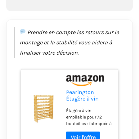
effort, ne prend que 5
minutes sans avoir
besoin d'outils, de
clous ou de vis ;
assurez-vous que
Prendre en compte les retours sur le
toutes les pièces sont
montage et la stabilité vous aidera à
correctement
positionnées avant
finaliser votre décision.
l'assemblage
Pearington
Étagère à vin
modulaire
Étagère à vin
empilable à 8
empilable pour 72
niveaux en pin
bouteilles : fabriquée à
massif pour 72
partir de bois, ce casier
bouteilles,
à vin empilable
étagères sans