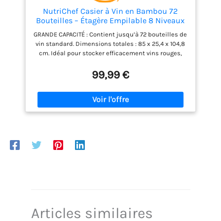
NutriChef Casier à Vin en Bambou 72
Bouteilles – Étagère Empilable 8 Niveaux
Autoportante, Rangement Modulaire pour
GRANDE CAPACITÉ : Contient jusqu’à 72 bouteilles de
Cave et Cuisine, 85 x 25,4 x 105 cm
vin standard. Dimensions totales : 85 x 25,4 x 104,8
cm. Idéal pour stocker efficacement vins rouges,
blancs ou mousseux à température ambiante.
CONCEPTION EMPILABLE STABLE : Étagère modulable
99,99 €
à 12 niveaux avec barres encochées pour un
empilement sécurisé. Ne glisse pas et reste stable
sur parquet ou moquette. BAMBOU ÉPAIS ET
DURABLE : Fabriqué en bambou naturel résistant à
l’humidité. Design intemporel compatible avec
bars, cuisines ou caves à vin. Convient à tous les
styles de décoration. MONTAGE SANS OUTILS :
Installation rapide et sans vis. Comporte 16 barres
ondulées et 16 blocs de jonction qui s’emboîtent
facilement à la main, sans outils supplémentaires.
ADAPTÉ À TOUTES LES BOUTEILLES : Compatible avec
différents formats. Alternez grandes et petites
bouteilles. Parfait pour les amateurs de vin, un
cadeau idéal pour collectionneurs ou passionnés.
Articles similaires