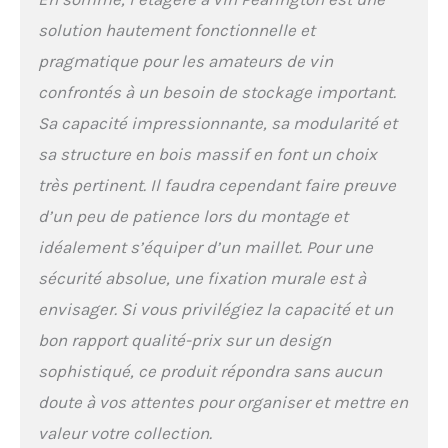
stabilité et empêchant
solution hautement fonctionnelle et
les oscillations,
l'inclinaison ou les
pragmatique pour les amateurs de vin
chutes accidentelles
confrontés à un besoin de stockage important.
Construction en bois
de pin : notre casier à
Sa capacité impressionnante, sa modularité et
vin est
sa structure en bois massif en font un choix
exceptionnellement
très pertinent. Il faudra cependant faire preuve
robuste avec un
minimum de
d’un peu de patience lors du montage et
rétrécissement ou de
idéalement s’équiper d’un maillet. Pour une
gonflement. Le grain
du bois naturel peut
sécurité absolue, une fixation murale est à
être amélioré avec une
envisager. Si vous privilégiez la capacité et un
teinture à base d'huile
pour compléter
bon rapport qualité-prix sur un design
parfaitement n'importe
sophistiqué, ce produit répondra sans aucun
quelle décoration de
pièce Assemblage
doute à vos attentes pour organiser et mettre en
facile : conçu pour un
valeur votre collection.
assemblage sans