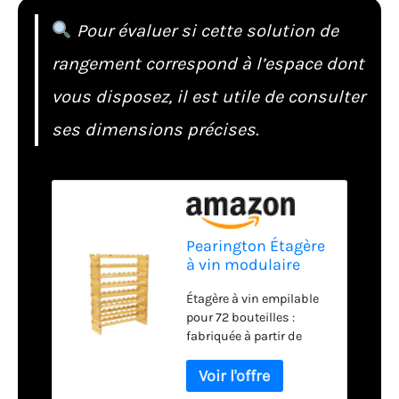
Pour évaluer si cette solution de
rangement correspond à l’espace dont
vous disposez, il est utile de consulter
ses dimensions précises.
Pearington Étagère
à vin modulaire
empilable à 8
Étagère à vin empilable
niveaux en pin
pour 72 bouteilles :
massif pour 72
fabriquée à partir de
bouteilles, étagères
bois, ce casier à vin
sans oscillation
empilable mesure 85,1 x
pour cuisine, bar et
25,4 x 109,2 cm (l x P x H)
cave, 25,4 x 85,1 x