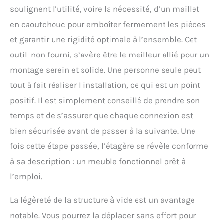
assurant la stabilité et
soulignent l’utilité, voire la nécessité, d’un maillet
empêchant les
en caoutchouc pour emboîter fermement les pièces
oscillations,
l'inclinaison ou les
et garantir une rigidité optimale à l’ensemble. Cet
chutes accidentelles
outil, non fourni, s’avère être le meilleur allié pour un
Construction en bois de
pin : notre casier à vin
montage serein et solide. Une personne seule peut
est exceptionnellement
tout à fait réaliser l’installation, ce qui est un point
robuste avec un
minimum de
positif. Il est simplement conseillé de prendre son
rétrécissement ou de
temps et de s’assurer que chaque connexion est
gonflement. Le grain du
bois naturel peut être
bien sécurisée avant de passer à la suivante. Une
amélioré avec une
fois cette étape passée, l’étagère se révèle conforme
teinture à base d'huile
pour compléter
à sa description : un meuble fonctionnel prêt à
parfaitement n'importe
l’emploi.
quelle décoration de
pièce Assemblage facile :
La légèreté de la structure à vide est un avantage
conçu pour un
assemblage sans effort,
notable. Vous pourrez la déplacer sans effort pour
ne prend que 5 minutes