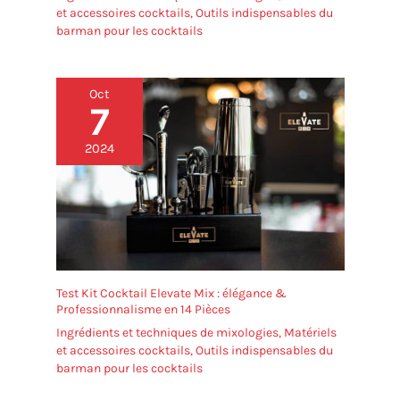
et accessoires cocktails
,
Outils indispensables du
barman pour les cocktails
Oct
7
2024
Test Kit Cocktail Elevate Mix : élégance &
Professionnalisme en 14 Pièces
Ingrédients et techniques de mixologies
,
Matériels
et accessoires cocktails
,
Outils indispensables du
barman pour les cocktails