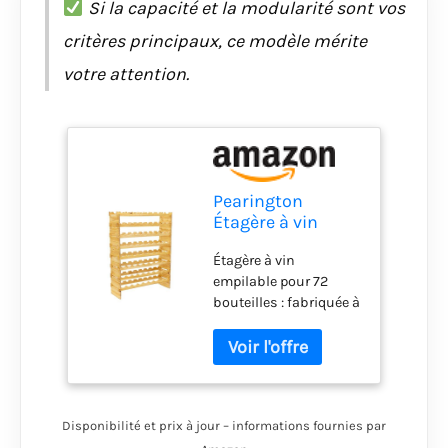
Si la capacité et la modularité sont vos
critères principaux, ce modèle mérite
votre attention.
Pearington
Étagère à vin
modulaire
Étagère à vin
empilable à 8
empilable pour 72
niveaux en pin
bouteilles : fabriquée à
massif pour 72
partir de bois, ce casier
bouteilles,
à vin empilable
étagères sans
mesure 85,1 x 25,4 x
oscillation pour
109,2 cm (l x P x H) et
cuisine, bar et
peut accueillir jusqu'à
cave, 25,4 x 85,1 x
Disponibilité et prix à jour – informations fournies par
72 bouteilles
109,2 cm