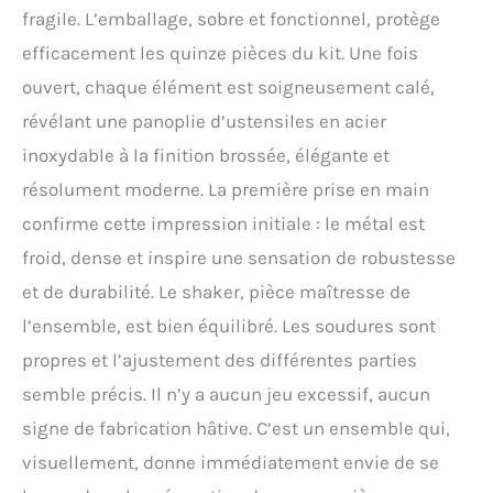
support en bambou, cet
fragile. L’emballage, sobre et fonctionnel, protège
ensemble combine style,
efficacement les quinze pièces du kit. Une fois
fonctionnalité et
durabilité pour une
ouvert, chaque élément est soigneusement calé,
expérience de cocktail
révélant une panoplie d’ustensiles en acier
ultime. Accessoires de bar
inoxydable à la finition brossée, élégante et
élégants : gardez vos
outils de bar organisés,
résolument moderne. La première prise en main
accessibles et
confirme cette impression initiale : le métal est
magnifiquement affichés
avec cet élégant support
froid, dense et inspire une sensation de robustesse
en bambou. Conçu à la
et de durabilité. Le shaker, pièce maîtresse de
fois pour le style et la
fonctionnalité, il élève
l’ensemble, est bien équilibré. Les soudures sont
votre bar à domicile tout
propres et l’ajustement des différentes parties
en transformant votre kit
de barman en une pièce
semble précis. Il n’y a aucun jeu excessif, aucun
maîtresse aussi
signe de fabrication hâtive. C’est un ensemble qui,
impressionnante à
montrer qu'à utiliser.
visuellement, donne immédiatement envie de se
Fonctionnalité