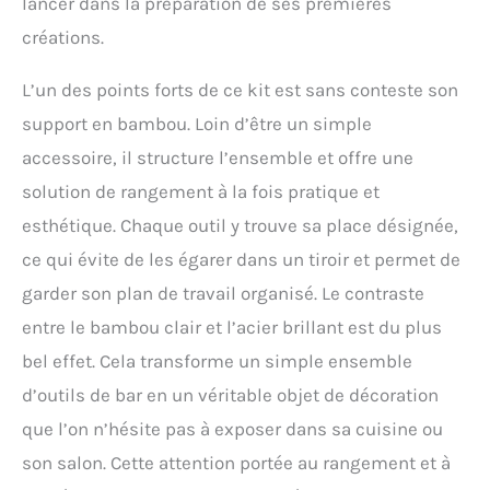
lancer dans la préparation de ses premières
supplémentaire : appel à
tous les mixologues. Ce kit
créations.
shaker à cocktail s'attaque
à l'une des bêtes
L’un des points forts de ce kit est sans conteste son
d'animaux de chaque
support en bambou. Loin d’être un simple
barman ... les
déversements. Le
accessoire, il structure l’ensemble et offre une
couvercle du shaker
solution de rangement à la fois pratique et
dispose d'un design à
libération lisse pour une
esthétique. Chaque outil y trouve sa place désignée,
séparation sans effort
ce qui évite de les égarer dans un tiroir et permet de
après le mélange.
L'attention portée aux
garder son plan de travail organisé. Le contraste
détails comme celle-ci
entre le bambou clair et l’acier brillant est du plus
élève l'ensemble en une
véritable expérience de
bel effet. Cela transforme un simple ensemble
cocktail haut de gamme.
d’outils de bar en un véritable objet de décoration
Construction en acier
inoxydable de qualité
que l’on n’hésite pas à exposer dans sa cuisine ou
supérieure : fabriqué en
son salon. Cette attention portée au rangement et à
acier inoxydable de haute