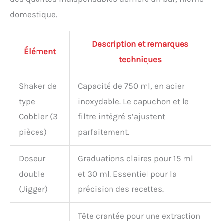
inoxydable de qualité
domestique.
supérieure et affiché sur
un élégant support en
bambou, c'est un choix
Description et remarques
parfait pour un échange
Élément
techniques
de cadeaux éléphant
blanc, un Secret Santa, un
Yankee Swap ou des
Shaker de
Capacité de 750 ml, en acier
vacances de Noël. Que ce
soit pour les collègues, les
type
inoxydable. Le capuchon et le
fêtes de bureau ou comme
Cobbler (3
filtre intégré s’ajustent
cadeau cool pour les
pièces)
parfaitement.
amateurs de bar, cet
ensemble transforme
chaque occasion en une
Doseur
Graduations claires pour 15 ml
expérience élégante et
inoubliable.
double
et 30 ml. Essentiel pour la
(Jigger)
précision des recettes.
Tête crantée pour une extraction