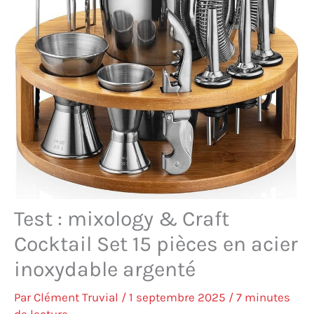
Test : mixology & Craft
Cocktail Set 15 pièces en acier
inoxydable argenté
Par
Clément Truvial
/
1 septembre 2025
/
7 minutes
de lecture