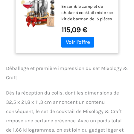
Cocktail Shaker Set
Ensemble complet de
aus Edelstahl mit
shaker à cocktail mixte : ce
Bar Zubehör - Silber
kit de barman de 15 pièces
comprend tous les outils
115,09 €
essentiels et plus encore,
pour créer des cocktails
comme un pro, que ce soit
à la maison ou dans un
cadre professionnel. Doté
d'un shaker en acier
Déballage et première impression du set Mixology &
inoxydable de 680,4 g
avec passoire intégrée,
Craft
passoire Hawthorne,
passoire fine, cuillère de
Dès la réception du colis, dont les dimensions de
bar en spirale, double
doseur (28,3 g et 1,2 g), 3
32,5 x 21,8 x 11,3 cm annoncent un contenu
becs verseurs à liqueur,
conséquent, le set de cocktail de Mixology & Craft
pilon, tire-bouchon,
décapsuleur, zesteur de
impose une certaine présence. Avec un poids total
citron et couteau à canal,
de 1,66 kilogrammes, on est loin du gadget léger et
pince à glace et un élégant