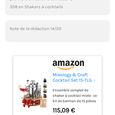
358 en Shakers à cocktails
Note de la rédaction 14/20
Mixology & Craft
Cocktail Set 15-TLG. -
Cocktail Shaker Set
Ensemble complet de
aus Edelstahl mit
shaker à cocktail mixte : ce
Bar Zubehör - Silber
kit de barman de 15 pièces
comprend tous les outils
115,09 €
essentiels et plus encore,