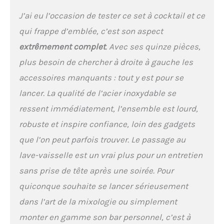
ultime. Accessoires de bar
élégants : gardez vos
J’ai eu l’occasion de tester ce set à cocktail et ce
outils de bar organisés,
qui frappe d’emblée, c’est son aspect
accessibles et
magnifiquement affichés
extrêmement complet
. Avec ses quinze pièces,
avec cet élégant support
plus besoin de chercher à droite à gauche les
en bambou. Conçu à la
fois pour le style et la
accessoires manquants : tout y est pour se
fonctionnalité, il élève
lancer. La qualité de l’acier inoxydable se
votre bar à domicile tout
en transformant votre kit
ressent immédiatement, l’ensemble est lourd,
de barman en une pièce
robuste et inspire confiance, loin des gadgets
maîtresse aussi
impressionnante à
que l’on peut parfois trouver. Le passage au
montrer qu'à utiliser.
lave-vaisselle est un vrai plus pour un entretien
Fonctionnalité
supplémentaire : appel à
sans prise de tête après une soirée. Pour
tous les mixologues. Ce kit
quiconque souhaite se lancer sérieusement
shaker à cocktail s'attaque
à l'une des bêtes
dans l’art de la mixologie ou simplement
d'animaux de chaque
monter en gamme son bar personnel, c’est à
barman ... les