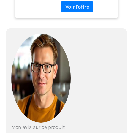
pour créer des cocktails
comme un pro, que ce soit
à la maison ou dans un
cadre professionnel. Doté
d'un shaker en acier
inoxydable de 680,4 g
avec passoire intégrée,
passoire Hawthorne,
passoire fine, cuillère de
bar en spirale, double
doseur (28,3 g et 1,2 g), 3
becs verseurs à liqueur,
pilon, tire-bouchon,
décapsuleur, zesteur de
citron et couteau à canal,
pince à glace et un élégant
support en bambou, cet
ensemble combine style,
fonctionnalité et
durabilité pour une
Mon avis sur ce produit
expérience de cocktail