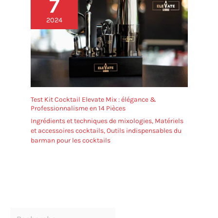
7
2024
Test Kit Cocktail Elevate Mix : élégance &
Professionnalisme en 14 Pièces
Ingrédients et techniques de mixologies
,
Matériels
et accessoires cocktails
,
Outils indispensables du
barman pour les cocktails