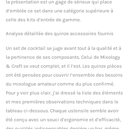
qualité, cet ensemble à
la présentation est un gage de sérieux qui place
cocktail combine
d’emblée ce set dans une catégorie supérieure à
durabilité et style élégant
et professionnel.
celle des kits d’entrée de gamme.
Résistant aux rayures, aux
bosses et à l'usure, il est
Analyse détaillée des quinze accessoires fournis
conçu pour durer,
assurant que votre kit de
Un set de cocktail se juge avant tout à la qualité et à
barman reste comme neuf
pendant des années de
la pertinence de ses composants. Celui de Mixology
créations de cocktails.
& Craft se veut complet, et il l’est. Les quinze pièces
Pour protéger au mieux la
belle finition, nous vous
ont été pensées pour couvrir l’ensemble des besoins
recommandons de le laver
du mixologue amateur comme du plus confirmé.
à la main. Cadeau parfait
pour toutes les occasions :
Pour y voir plus clair, j’ai dressé la liste des éléments
impressionnez les
et mes premières observations techniques dans le
amateurs de cocktails
dans votre vie avec ce
tableau ci-dessous. Chaque ustensile semble avoir
coffret cadeau mixologie
été conçu avec un souci d’ergonomie et d’efficacité,
élégamment emballé.
Fabriqué en acier
des qualités indispensables derrière un bar, même