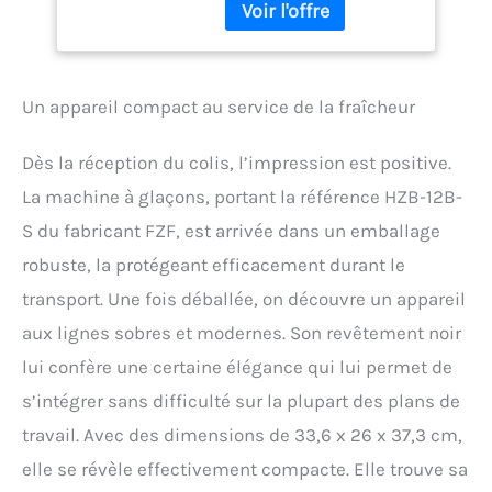
compresseur le plus
machine à glace
moderne, qui permet une
autonettoyante pour
fabrication de glaçons
la maison, noir
très efficace et silencieuse.
Il produit 9 glaçons en
Un appareil compact au service de la fraîcheur
seulement 6 à 8 minutes
et peut fabriquer jusqu'à
Dès la réception du colis, l’impression est positive.
16 kg de glace par jour.
Cela signifie que vous
La machine à glaçons, portant la référence HZB-12B-
avez toujours de la glace
S du fabricant FZF, est arrivée dans un emballage
fraîche à disposition.
【Fabrication de glaçons
robuste, la protégeant efficacement durant le
autonettoyante】Avec une
transport. Une fois déballée, on découvre un appareil
simple pression sur le
aux lignes sobres et modernes. Son revêtement noir
bouton « Nettoyer », notre
machine à glaçons
lui confère une certaine élégance qui lui permet de
portable passe en mode
s’intégrer sans difficulté sur la plupart des plans de
autonettoyant. Celui-ci
réduit non seulement le
travail. Avec des dimensions de 33,6 x 26 x 37,3 cm,
calcaire et les bactéries,
elle se révèle effectivement compacte. Elle trouve sa
mais vous fait également