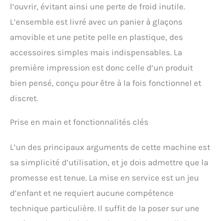
l’ouvrir, évitant ainsi une perte de froid inutile.
glaçons est plein ou s'il n'y
a pas assez d'eau, le
L’ensemble est livré avec un panier à glaçons
voyant du panneau de
amovible et une petite pelle en plastique, des
commande s'allume et
empêche les glaçons de
accessoires simples mais indispensables. La
déborder. De plus, vous
première impression est donc celle d’un produit
pouvez observer le
processus de fabrication
bien pensé, conçu pour être à la fois fonctionnel et
des glaçons à travers la
discret.
fenêtre transparente.
【Portable et Compacte】
Prise en main et fonctionnalités clés
Notre machine à glaçons
légère et fine peut être
placée n'importe où. La
L’un des principaux arguments de cette machine est
machine à glaçons FZF
sa simplicité d’utilisation, et je dois admettre que la
est un excellent choix pour
les appartements ou les
promesse est tenue. La mise en service est un jeu
petites fêtes et fournit des
d’enfant et ne requiert aucune compétence
glaçons clairs pour
répondre à vos besoins.
technique particulière. Il suffit de la poser sur une