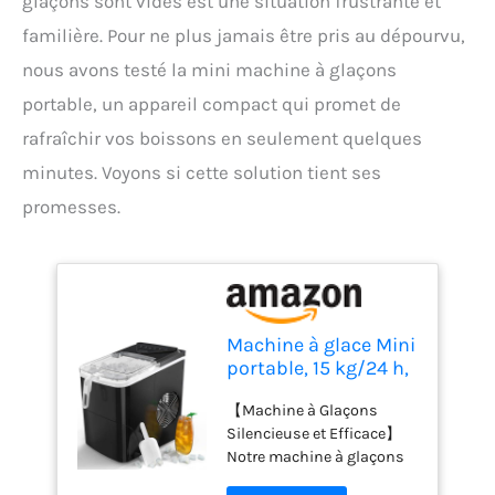
glaçons sont vides est une situation frustrante et
familière. Pour ne plus jamais être pris au dépourvu,
nous avons testé la mini machine à glaçons
portable, un appareil compact qui promet de
rafraîchir vos boissons en seulement quelques
minutes. Voyons si cette solution tient ses
promesses.
Machine à glace Mini
portable, 15 kg/24 h,
plan de travail
【Machine à Glaçons
compact pour
Silencieuse et Efficace】
machine à glaçons,
Notre machine à glaçons
machine à glace
est équipée du
rapide en 6 minutes,