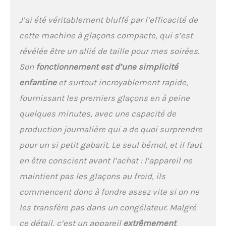
mais vous fait également
gagner du temps lors du
J’ai été véritablement bluffé par l’efficacité de
nettoyage. 【3 Tailles de
Glaçons】Notre machine à
cette machine à glaçons compacte, qui s’est
glaçons compacte vous
révélée être un allié de taille pour mes soirées.
offre le choix entre deux
tailles de glaçons
Son
fonctionnement est d’une simplicité
sphériques (petit et
enfantine
et surtout incroyablement rapide,
grand). En plus de la
machine, des sacs à
fournissant les premiers glaçons en à peine
glaçons, une pelle et un
quelques minutes, avec une capacité de
panier sont inclus. Que
vous souhaitiez refroidir
production journalière qui a de quoi surprendre
des boissons ou
pour un si petit gabarit. Le seul bémol, et il faut
conserver des aliments
frais, notre machine à
en être conscient avant l’achat : l’appareil ne
glaçons répondra à vos
maintient pas les glaçons au froid, ils
besoins. 【Conception
commencent donc à fondre assez vite si on ne
Intelligente】Grâce à son
capteur infrarouge très fin,
les transfère pas dans un congélateur. Malgré
cette machine à glaçons
ce détail, c’est un appareil
extrêmement
détecte les situations