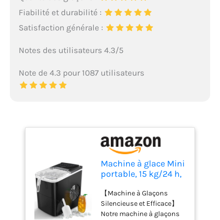
Fiabilité et durabilité :
Satisfaction générale :
Notes des utilisateurs 4.3/5
Note de 4.3 pour 1087 utilisateurs
Machine à glace Mini
portable, 15 kg/24 h,
plan de travail
【Machine à Glaçons
compact pour
Silencieuse et Efficace】
machine à glaçons,
Notre machine à glaçons
machine à glace