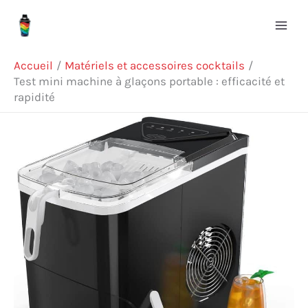
Aller
Rechercher
au
contenu
Accueil
Matériels et accessoires cocktails
Test mini machine à glaçons portable : efficacité et
rapidité