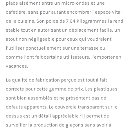
gagner du temps lors du
place aisément entre un micro-ondes et une
nettoyage. 【3 Tailles de
cafetière, sans pour autant encombrer l’espace vital
Glaçons】Notre machine à
glaçons compacte vous
de la cuisine. Son poids de 7,64 kilogrammes la rend
offre le choix entre deux
stable tout en autorisant un déplacement facile, un
tailles de glaçons
sphériques (petit et
atout non négligeable pour ceux qui voudraient
grand). En plus de la
l’utiliser ponctuellement sur une terrasse ou,
machine, des sacs à
glaçons, une pelle et un
comme l’ont fait certains utilisateurs, l’emporter en
panier sont inclus. Que
vacances.
vous souhaitiez refroidir
des boissons ou
La qualité de fabrication perçue est tout à fait
conserver des aliments
frais, notre machine à
correcte pour cette gamme de prix. Les plastiques
glaçons répondra à vos
sont bien assemblés et ne présentent pas de
besoins. 【Conception
Intelligente】Grâce à son
défauts apparents. Le couvercle transparent sur le
capteur infrarouge très fin,
dessus est un détail appréciable : il permet de
cette machine à glaçons
détecte les situations
surveiller la production de glaçons sans avoir à
anormales. Si le bac à