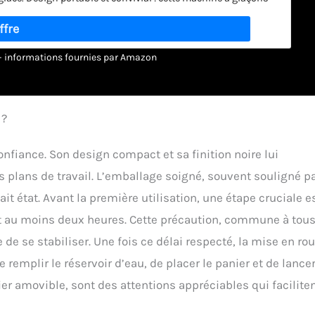
 encombrante avec une poignée robuste, ce qui la rend
mporter en voyage. Sa nature légère lui permet de se fondre
oyage sans effort : le nettoyage de la machine à glaçons n'a
 En appuyant simplement sur le bouton « ON/OFF » pendant 5
r – informations fournies par Amazon
30 minutes. Maintien de la propreté de la production de glace
t fluide : équipée de capteurs infrarouges avancés, cette
éliorer la fonctionnalité et la facilité d'utilisation. Ces
 plaisir de la glace. Le système s'adapte aussi intelligemment
 ?
 sûrs et excellent service client : notre machine à glaçons est
i donnent la priorité à la santé. En outre, nous offrons un
nfiance. Son design compact et sa finition noire lui
dié. Garantit une expérience sans tracas et une satisfaction
s plans de travail. L’emballage soigné, souvent souligné p
ec le produit.
ait état. Avant la première utilisation, une étape cruciale e
dant au moins deux heures. Cette précaution, commune à tous
de se stabiliser. Une fois ce délai respecté, la mise en ro
e remplir le réservoir d’eau, de placer le panier et de lancer
ier amovible, sont des attentions appréciables qui facilite