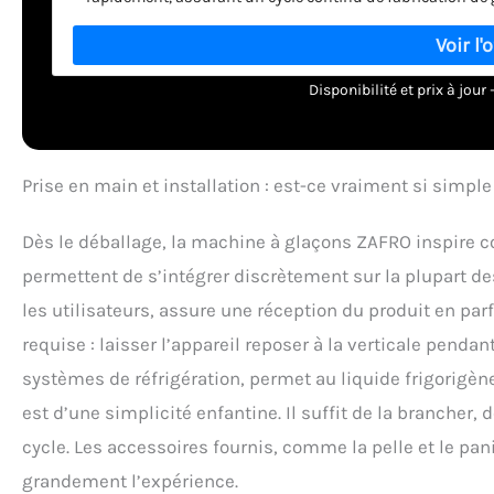
portable dispose d'une construction compacte et peu
incroyablement facile à déplacer entre les pièces ou à e
parfaitement dans n'importe quel environnement. Auto-nett
jamais été aussi simple avec la fonction autonettoyante.
Disponibilité et prix à jou
secondes, l'appareil active un cycle d'auto-nettoyage de 
hygiénique. Capteurs intelligents pour un fonctionnemen
machine à glaçons dispose d'alertes automatisées pour am
indicateurs intelligents permettent de se concentrer sur le
Prise en main et installation : est-ce vraiment si simple
pour une utilisation très efficace et conviviale. Matériaux
fabriquée avec des matériaux sûrs et de haute qualité qu
Dès le déballage, la machine à glaçons ZAFRO inspire co
service client exceptionnel avec un support technique dé
permettent de s’intégrer discrètement sur la plupart de
durable av
les utilisateurs, assure une réception du produit en parf
requise : laisser l’appareil reposer à la verticale pen
systèmes de réfrigération, permet au liquide frigorigène 
est d’une simplicité enfantine. Il suffit de la brancher, d
cycle. Les accessoires fournis, comme la pelle et le pan
grandement l’expérience.