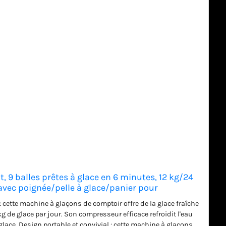
 9 balles prêtes à glace en 6 minutes, 12 kg/24
avec poignée/pelle à glace/panier pour
e/camping, noir
 cette machine à glaçons de comptoir offre de la glace fraîche
 de glace par jour. Son compresseur efficace refroidit l'eau
lace. Design portable et convivial : cette machine à glaçons