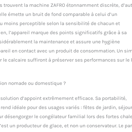
eurs trouvent la machine ZAFRO étonnamment discrète, d’au
’elle émette un bruit de fond comparable à celui d’un
ou moins perceptible selon la sensibilité de chacun et
en, l’appareil marque des points significatifs grâce à sa
nsidérablement la maintenance et assure une hygiène
pareil en contact avec un produit de consommation. Un si
ter le calcaire suffiront à préserver ses performances sur le
sation nomade ou domestique ?
lution d’appoint extrêmement efficace. Sa portabilité,
end idéale pour des usages variés : fêtes de jardin, séjou
r désengorger le congélateur familial lors des fortes chale
c’est un producteur de glace, et non un conservateur. Le pa