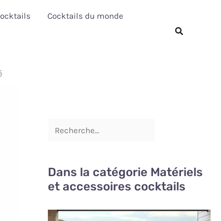
R
ocktails
Cocktails du monde
e
Rechercher
c
h
é
e
r
c
h
e
r
Dans la catégorie Matériels
et accessoires cocktails