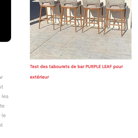
Test des tabourets de bar PURPLE LEAF pour
ar
extérieur
st
 les
ute
 le
nt