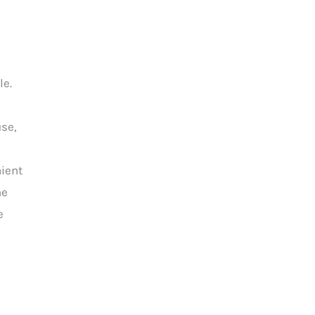
le.
use,
aient
ne
e