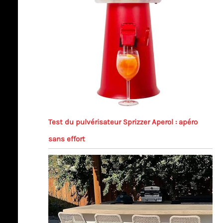
Test du pulvérisateur Sprizzer Aperol : apéro
sans effort