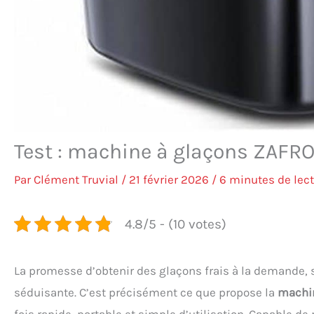
Test : machine à glaçons ZAFRO p
Par
Clément Truvial
/
21 février 2026
/
6 minutes de lec
4.8/5 - (10 votes)
La promesse d’obtenir des glaçons frais à la demande,
séduisante. C’est précisément ce que propose la
machi
fois rapide, portable et simple d’utilisation. Capable de