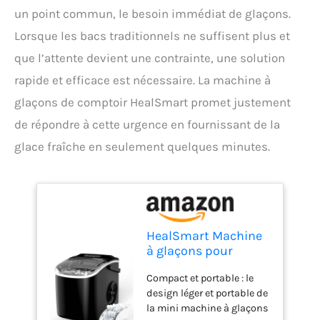
un point commun, le besoin immédiat de glaçons.
Lorsque les bacs traditionnels ne suffisent plus et
que l’attente devient une contrainte, une solution
rapide et efficace est nécessaire. La machine à
glaçons de comptoir HealSmart promet justement
de répondre à cette urgence en fournissant de la
glace fraîche en seulement quelques minutes.
HealSmart Machine
à glaçons pour
comptoir, 9 glaçons
Compact et portable : le
prêts en 6 minutes,
design léger et portable de
glace de 11,8 kg/24
la mini machine à glaçons
heures, avec