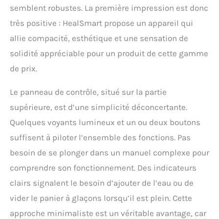
remplir la machine à
semblent robustes. La première impression est donc
glaçons avec de l'eau
très positive : HealSmart propose un appareil qui
(moins de 1,2 L), d'appuyer
sur le bouton ON. Avec
allie compacité, esthétique et une sensation de
capteur infrarouge,
solidité appréciable pour un produit de cette gamme
lorsque le panier à glace
est plein (plus de 0,6 kg),
de prix.
ou que l'eau est
insuffisante, le voyant
Le panneau de contrôle, situé sur la partie
lumineux s'allume, il
supérieure, est d’une simplicité déconcertante.
arrêtera la fabrication de
glace.
Quelques voyants lumineux et un ou deux boutons
suffisent à piloter l’ensemble des fonctions. Pas
besoin de se plonger dans un manuel complexe pour
comprendre son fonctionnement. Des indicateurs
clairs signalent le besoin d’ajouter de l’eau ou de
vider le panier à glaçons lorsqu’il est plein. Cette
approche minimaliste est un véritable avantage, car