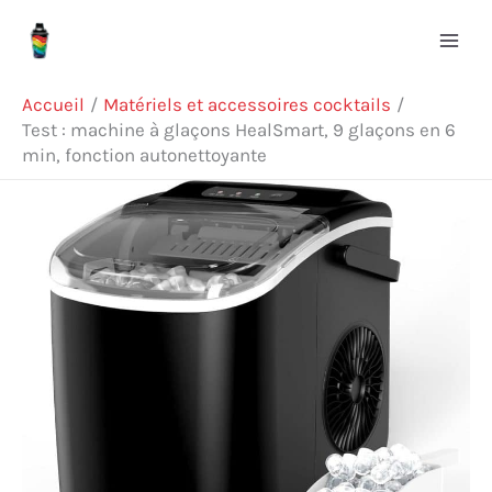
Aller
Rechercher
au
contenu
Accueil
Matériels et accessoires cocktails
Test : machine à glaçons HealSmart, 9 glaçons en 6
min, fonction autonettoyante