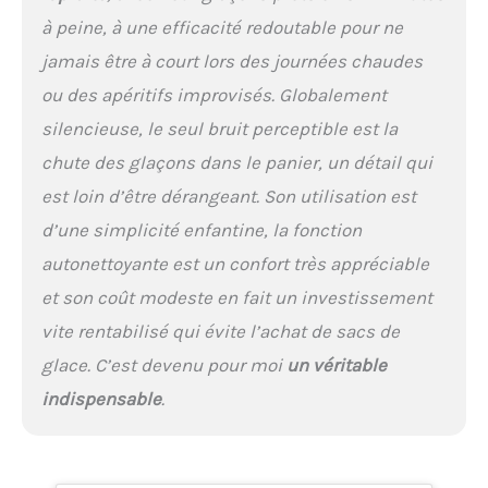
temps de Ajoutez un peu
à peine, à une efficacité redoutable pour ne
de citron ou de soda pour
un meilleur nettoyage.
jamais être à court lors des journées chaudes
Fonctionnement
ou des apéritifs improvisés. Globalement
silencieux : fonctionne à
un faible niveau de 35
silencieuse, le seul bruit perceptible est la
décibels, de sorte que
chute des glaçons dans le panier, un détail qui
vous pouvez avoir un
environnement calme.
est loin d’être dérangeant. Son utilisation est
Ainsi, vous ne serez pas
d’une simplicité enfantine, la fonction
dérangé par le bruit. Facile
à utiliser : il suffit de
autonettoyante est un confort très appréciable
remplir la machine à
et son coût modeste en fait un investissement
glaçons avec de l'eau
(moins de 1,2 L), d'appuyer
vite rentabilisé qui évite l’achat de sacs de
sur le bouton ON. Avec
glace. C’est devenu pour moi
un véritable
capteur infrarouge,
indispensable
.
lorsque le panier à glace
est plein (plus de 0,6 kg),
ou que l'eau est
insuffisante, le voyant