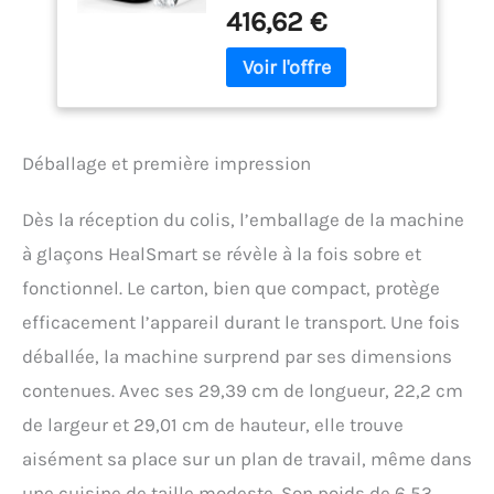
la rend facile à ranger ou à
fonction
416,62 €
transporter, seulement 22
autonettoyante,
x 29 x 29 cm (l x P x H) et
cuillère à glace et
pèse moins de 6,4 kg, plus
panier, pour la
légère que les autres
maison, la cuisine, le
marques, largement
camping,
utilisée dans la maison, la
Déballage et première impression
cuisine, le bureau, le bar,
etc. Glaçage rapide : il
suffit de verser de l'eau
Dès la réception du colis, l’emballage de la machine
dans la machine à
à glaçons HealSmart se révèle à la fois sobre et
glaçons, de la faire
fonctionner pendant 6 à 8
fonctionnel. Le carton, bien que compact, protège
minutes, puis vous
efficacement l’appareil durant le transport. Une fois
pouvez profiter de 9
glaçons. Il peut même
déballée, la machine surprend par ses dimensions
produire jusqu'à 11,8 kg de
contenues. Avec ses 29,39 cm de longueur, 22,2 cm
glace par jour, sera un
substitut parfait à
de largeur et 29,01 cm de hauteur, elle trouve
l'ancienne dans votre
aisément sa place sur un plan de travail, même dans
maison. Fonction
autonettoyante : avec la
une cuisine de taille modeste. Son poids de 6,53