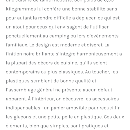
fonction autonettoyante, il
kilogrammes lui confère une bonne stabilité sans
suffit d'appuyer sur le
pour autant la rendre difficile à déplacer, ce qui est
bouton marche/arrêt
pendant 5 secondes pour
un atout pour ceux qui envisagent de l’utiliser
démarrer le mode
ponctuellement au camping ou lors d’événements
autonettoyant, ce qui vous
permet de ne pas vous
familiaux. Le design est moderne et discret. La
soucier de savoir
finition noire brillante s’intègre harmonieusement à
comment et de prendre le
temps de Ajoutez un peu
la plupart des décors de cuisine, qu’ils soient
de citron ou de soda pour
contemporains ou plus classiques. Au toucher, les
un meilleur nettoyage.
Fonctionnement
plastiques semblent de bonne qualité et
silencieux : fonctionne à
l’assemblage général ne présente aucun défaut
un faible niveau de 35
décibels, de sorte que
apparent. À l’intérieur, on découvre les accessoires
vous pouvez avoir un
indispensables : un panier amovible pour recueillir
environnement calme.
Ainsi, vous ne serez pas
les glaçons et une petite pelle en plastique. Ces deux
dérangé par le bruit. Facile
éléments, bien que simples, sont pratiques et
à utiliser : il suffit de