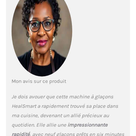
dans la machine à
glaçons, de la faire
fonctionner pendant 6 à 8
minutes, puis vous
pouvez profiter de 9
glaçons. Il peut même
produire jusqu'à 11,8 kg de
glace par jour, sera un
substitut parfait à
l'ancienne dans votre
maison. Fonction
autonettoyante : avec la
Mon avis sur ce produit
fonction autonettoyante, il
suffit d'appuyer sur le
bouton marche/arrêt
Je dois avouer que cette machine à glaçons
pendant 5 secondes pour
HealSmart a rapidement trouvé sa place dans
démarrer le mode
autonettoyant, ce qui vous
ma cuisine, devenant un allié précieux au
permet de ne pas vous
quotidien. Elle allie une
impressionnante
soucier de savoir
comment et de prendre le
rapidité
, avec neuf glaçons prêts en six minutes