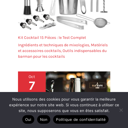
Kit Cocktail 15 Pièces : le Test Complet
Ingrédients et techniques de mixologies
,
Matériels
et accessoires cocktails
,
Outils indispensables du
barman pour les cocktails
Oct
7
2024
Nous utilisons des cookies pour vous garantir la meilleure
expérience sur notre site web. Si vous continuez à utiliser ce
site, nous supposerons que vous en êtes satisfait.
Oui
Non
Politique de confidentialité