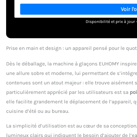
manquer de glace ! 【Facile à utiliser】Notre sorbetière 
réservoir d'eau avec de l'eau et appuyez sur le bouton march
bas, le voyant lumineux clignote pour vous alerter. Que vo
sorbetière est un jeu d'enfant ! Parfait pour un usage do
Disponibilité et prix à jou
EUHOMY présente une nouvelle mise à niveau : sélectionnez
« Grand » pour des boules de glace plus épaisses qui ga
Petit » pour une boule de glace ordinaire, ce qui per
Personnalisez vos glaçons selon vos besoins et entrez da
Prise en main et design : un appareil pensé pour le quot
Notre machine a glace de comptoir est compacte, mesurant
6,2 kilogrammes. Grâce à la poignée de transport, vous p
Dès le déballage, la machine à glaçons EUHOMY inspire 
dans votre chambre, votre cuisine, votre camping ou partout 
une allure sobre et moderne, lui permettant de s’intégr
des glaçons ! Restez au frais même pendant l’été brita
nettoyage automatique intégré, vous pouvez facilement évi
contenues sont un atout majeur : elle trouve aisément s
sur le bouton d'alimentation pendant environ 5 secondes et
particulièrement apprécié par les utilisateurs est sa
poi
élimine le besoin d’un nettoyage manuel fastidieux. Laiss
vous. 【Support fiable】Que vous soyez célibataire, étudi
elle facilite grandement le déplacement de l’appareil, q
luxe dans nos vies. Euhomy offre à ses clients une ga
cuisine d’été ou au bureau.
l'utilisation de la sorbetière, n'hésitez pas à nous le f
mo
La simplicité d’utilisation est au cœur de sa conceptio
lumineux clairs qui indiquent le besoin d’ajouter de l’ea