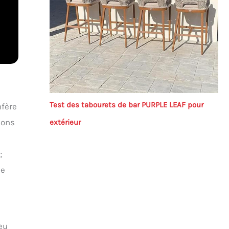
Test des tabourets de bar PURPLE LEAF pour
nfère
ions
extérieur
;
ne
jeu