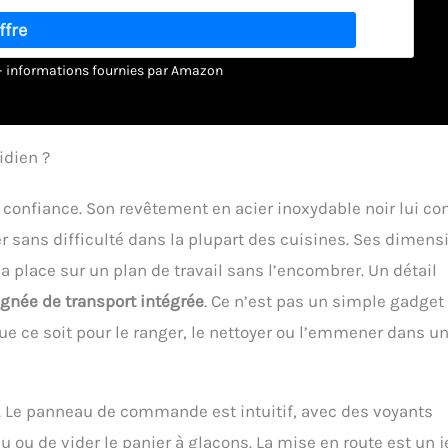
est conçue pour être conviviale – remplissez simplement le
e/arrêt. Lorsque la glace est pleine ou que le niveau d'eau est
us soyez débutant ou professionnel chevronné, utiliser notre
mestique. 【Épaisseur de glace réglable】La machine à glaçons
r – informations fournies par Amazon
 la taille des glaçons en appuyant sur un bouton. Choisissez
rderont vos boissons fraîches plus longtemps. Choisissez «
met une production de glace plus rapide et plus efficace.
ns une nouvelle ère de fabrication de glace. 【Portabilité】
idien ?
 seulement 23,5 x 29,5 x 29 centimètres et pesant seulement
ouvez facilement transporter cette machine à glace portable
confiance. Son revêtement en acier inoxydable noir lui co
où vous le souhaitez et profiter de la fraîcheur de la glace et
er sans difficulté dans la plupart des cuisines. Ses dimens
nnique le plus chaud. 【Autonettoyage】Grâce au système de
ter le processus de nettoyage fastidieux. Appuyez simplement
a place sur un plan de travail sans l’encombrer. Un détail
 le cycle de nettoyage de la machine à glace démarrera. Cela
gnée de transport intégrée
. Ce n’est pas un simple gadget 
ez la fonction de nettoyage automatique faire le travail pour
ant ou membre de la famille, nous méritons tous un peu de
ue ce soit pour le ranger, le nettoyer ou l’emmener dans u
rantie d'un an. Si vous rencontrez des problèmes lors de
aire savoir. Nous sommes heureux de vous accompagner à tout
ment.
n. Le panneau de commande est intuitif, avec des voyants
u ou de vider le panier à glaçons. La mise en route est un 