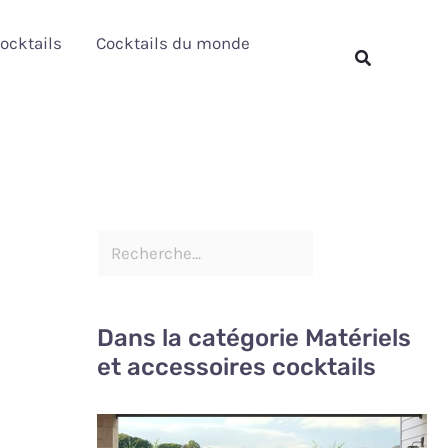
R
ocktails
Cocktails du monde
e
Rechercher
c
h
e
r
c
h
e
r
Dans la catégorie Matériels
et accessoires cocktails