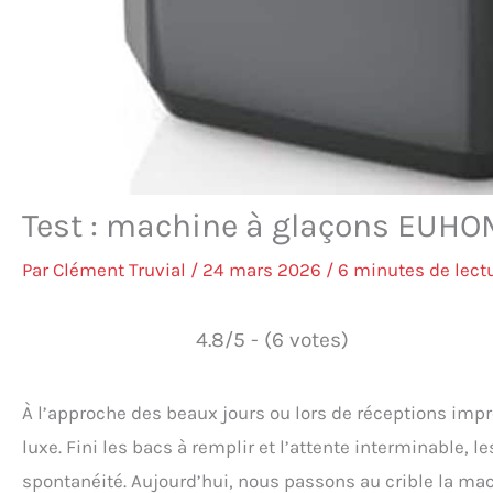
Test : machine à glaçons EUHO
Par
Clément Truvial
/
24 mars 2026
/
6 minutes de lect
4.8/5 - (6 votes)
À l’approche des beaux jours ou lors de réceptions impr
luxe. Fini les bacs à remplir et l’attente interminable,
spontanéité. Aujourd’hui, nous passons au crible la m