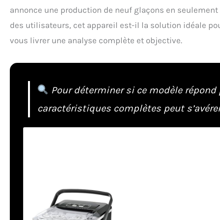
annonce une production de neuf glaçons en seulement s
des utilisateurs, cet appareil est-il la solution idéale
vous livrer une analyse complète et objective.
Pour déterminer si ce modèle répond 
caractéristiques complètes peut s’avérer 