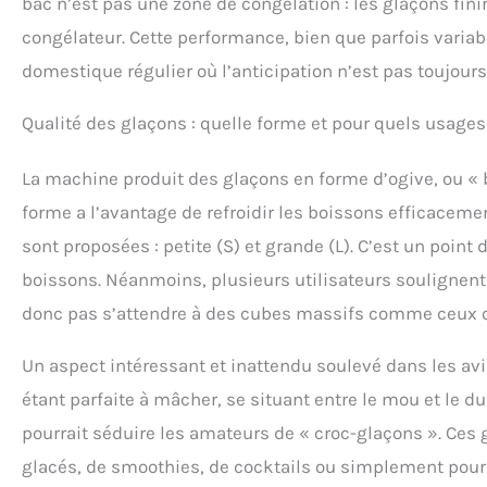
bac n’est pas une zone de congélation : les glaçons finir
congélateur. Cette performance, bien que parfois variab
domestique régulier où l’anticipation n’est pas toujours
Qualité des glaçons : quelle forme et pour quels usages
La machine produit des glaçons en forme d’ogive, ou « bu
forme a l’avantage de refroidir les boissons efficacemen
sont proposées : petite (S) et grande (L). C’est un point 
boissons. Néanmoins, plusieurs utilisateurs soulignent 
donc pas s’attendre à des cubes massifs comme ceux qu
Un aspect intéressant et inattendu soulevé dans les avis
étant parfaite à mâcher, se situant entre le mou et le du
pourrait séduire les amateurs de « croc-glaçons ». Ces 
glacés, de smoothies, de cocktails ou simplement pour r