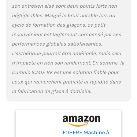
taille des glaçons ; une
son entretien aisé sont deux points forts non
utilisation simple.
négligeables. Malgré le bruit notable lors du
Commandes intuitives et
indications visuelles-
cycle de formation des glaçons, ce petit
L’interface utilisateur
inconvénient est largement compensé par ses
simplifiée permet de
choisir la taille des
performances globales satisfaisantes.
glaçons (S/L) et signale
L’esthétique pourrait être améliorée, mais ceci
clairement le réservoir
plein ou le faible niveau
n’impacte en rien son rendement. En somme, la
d’eau. Le couvercle
Duronic ICM12 BK est une solution fiable pour
transparent offre une vue
sur le processus de
ceux qui recherchent praticité et rapidité dans
fabrication.
la fabrication de glace à domicile.
Fonctionnement
silencieux pour un
environnement paisible-
Grâce à sa technologie bas
bruit (< 35 dB), l’appareil
fonctionne en douceur,
sans perturber vos
FOHERE Machine à