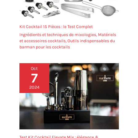
Kit Cocktail 15 Pièces : le Test Complet
Ingrédients et techniques de mixologies
,
Matériels
et accessoires cocktails
,
Outils indispensables du
barman pour les cocktails
Oct
7
2024
Test Kit Cocktail Elevate Mix : élégance &