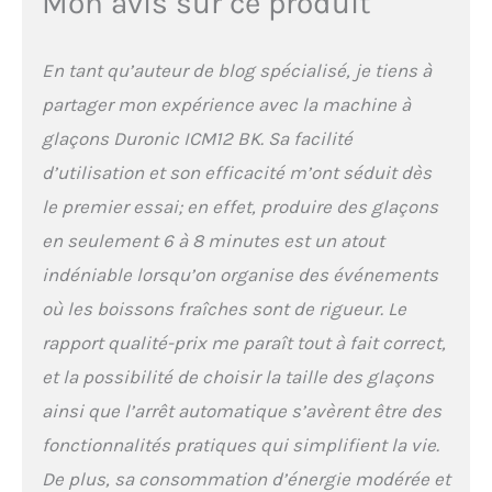
Mon avis sur ce produit
nettoyage intégrée assure
une hygiène impeccable et
des glaçons cristallins
En tant qu’auteur de blog spécialisé, je tiens à
sans odeur. Le système de
partager mon expérience avec la machine à
drainage simplifié évite
toute installation de
glaçons Duronic ICM12 BK. Sa facilité
tuyaux, pour un entretien
d’utilisation et son efficacité m’ont séduit dès
rapide.
2 Tailles de
Glaçons en Forme de Balle
le premier essai; en effet, produire des glaçons
: Permet de réaliser des
en seulement 6 à 8 minutes est un atout
glaçons en forme de balle
en deux tailles différentes.
indéniable lorsqu’on organise des événements
Les petits glaçons sont
où les boissons fraîches sont de rigueur. Le
parfaits pour garder les
fruits de mer et la bière au
rapport qualité-prix me paraît tout à fait correct,
frais. Les gros glaçons
et la possibilité de choisir la taille des glaçons
sont idéaux pour les
boissons et assurent un
ainsi que l’arrêt automatique s’avèrent être des
refroidissement rapide. Il
fonctionnalités pratiques qui simplifient la vie.
suffit d'appuyer sur un
bouton pour choisir la
De plus, sa consommation d’énergie modérée et