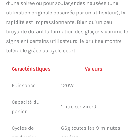
fruits de mer et la bière au
d’une soirée ou pour soulager des nausées (une
frais. Les gros glaçons
utilisation originale observée par un utilisateur), la
sont idéaux pour les
boissons et assurent un
rapidité est impressionnante. Bien qu’un peu
refroidissement rapide. Il
bruyante durant la formation des glaçons comme le
suffit d'appuyer sur un
signalent certains utilisateurs, le bruit se montre
bouton pour choisir la
taille des glaçons ; une
tolérable grâce au cycle court.
utilisation simple.
Commandes intuitives et
indications visuelles-
Caractéristiques
Valeurs
L’interface utilisateur
simplifiée permet de
Puissance
120W
choisir la taille des
glaçons (S/L) et signale
clairement le réservoir
Capacité du
plein ou le faible niveau
1 litre (environ)
panier
d’eau. Le couvercle
transparent offre une vue
sur le processus de
Cycles de
66g toutes les 9 minutes
fabrication.