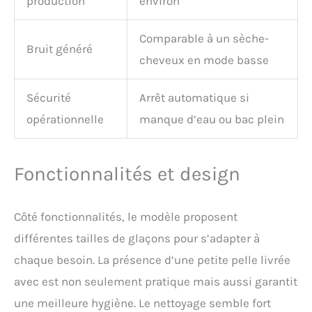
production
environ
Fonctionnement
silencieux pour un
environnement paisible-
Comparable à un sèche-
Grâce à sa technologie bas
Bruit généré
cheveux en mode basse
bruit (< 35 dB), l’appareil
fonctionne en douceur,
sans perturber vos
Sécurité
Arrêt automatique si
moments de détente, vos
opérationnelle
manque d’eau ou bac plein
réunions ou vos nuits.
Idéal en intérieur comme
en extérieur.
Fonctionnalités et design
Côté fonctionnalités, le modèle proposent
différentes tailles de glaçons pour s’adapter à
chaque besoin. La présence d’une petite pelle livrée
avec est non seulement pratique mais aussi garantit
une meilleure hygiène. Le nettoyage semble fort