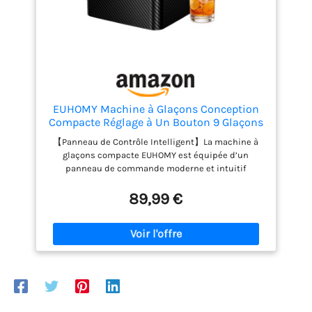
EUHOMY Machine à Glaçons Conception
Compacte Réglage à Un Bouton 9 Glaçons
en 2 Tailles Nettoyage Automatique
【Panneau de Contrôle Intelligent】La machine à
Alertes Intelligentes Couvercle
glaçons compacte EUHOMY est équipée d’un
Transparent Noir pour
panneau de commande moderne et intuitif
Bureau/Cuisine/Chambre
permettant de sélectionner facilement les
différents modes d’une simple pression. Profitez de
89,99 €
3 fonctions pratiques : petits glaçons, grands
glaçons et nettoyage automatique. Les indicateurs
intelligents « ICE FULL » et « ADD WATER » assurent
une utilisation plus pratique et évitent les
débordements ou le manque d’eau. 【2 Tailles de
Glaçons】Choisissez entre deux tailles de glaçons
en forme de bullet selon vos boissons et occasions.
Les petits glaçons sont parfaits pour les fruits de