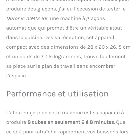
machine à glaçons se
produire des glaçons, j’ai eu l’occasion de tester la
glisse dans tout espace
limité : plan de cuisine,
Duronic ICM12 BK
, une machine à glaçons
coin bureau, camping-car
automatique qui promet d’être un véritable atout
ou terrasse.
Nettoyage
automatique en un seul
dans la cuisine. Dès sa réception, cet appareil
geste- La fonction d’auto-
compact avec des dimensions de 28 x 20 x 26, 5 cm
nettoyage intégrée assure
une hygiène impeccable et
et un poids de 7, 1 kilogrammes, trouve facilement
des glaçons cristallins
sa place sur le plan de travail sans encombrer
sans odeur. Le système de
l’espace.
drainage simplifié évite
toute installation de
tuyaux, pour un entretien
Performance et utilisation
rapide.
2 Tailles de
Glaçons en Forme de Balle
: Permet de réaliser des
L’atout majeur de cette machine est sa capacité à
glaçons en forme de balle
en deux tailles différentes.
produire
8 cubes en seulement 6 à 8 minutes
. Que
Les petits glaçons sont
ce soit pour rafraîchir rapidement vos boissons lors
parfaits pour garder les