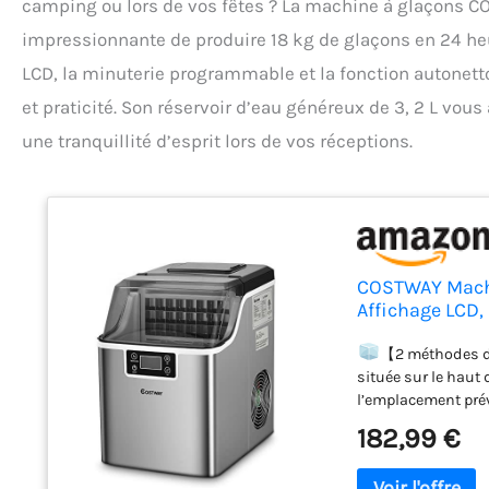
camping ou lors de vos fêtes ? La machine à glaçons COS
impressionnante de produire 18 kg de glaçons en 24 heur
LCD, la minuterie programmable et la fonction autonetto
et praticité. Son réservoir d’eau généreux de 3, 2 L vou
une tranquillité d’esprit lors de vos réceptions.
COSTWAY Machi
Affichage LCD,
Autonettoyant,
【2 méthodes d'a
située sur le haut
l’emplacement prév
en acier inoxydabl
182,99 €
bonbonnes d'eau de
pour la protéger de