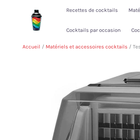
Aller
Recettes de cocktails
Maté
au
contenu
Cocktails par occasion
Coc
Accueil
Matériels et accessoires cocktails
Te