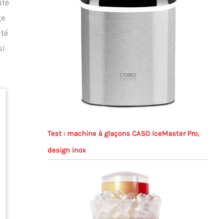
ité
ge
ité
si
Test : machine à glaçons CASO IceMaster Pro,
design inox