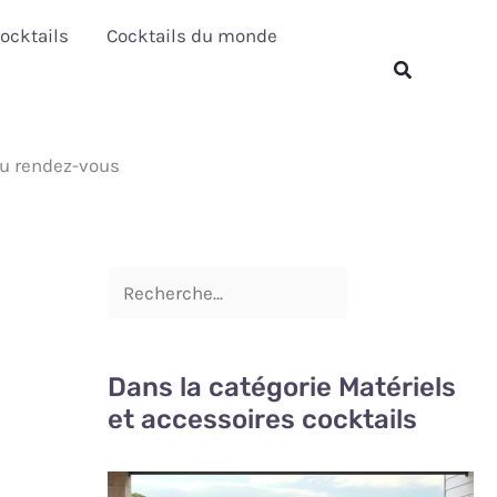
R
ocktails
Cocktails du monde
e
Rechercher
c
h
au rendez-vous
e
r
c
h
e
r
Dans la catégorie Matériels
et accessoires cocktails