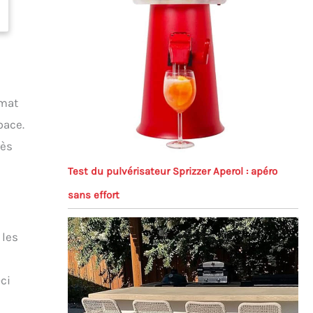
rmat
pace.
rès
Test du pulvérisateur Sprizzer Aperol : apéro
sans effort
 les
ci