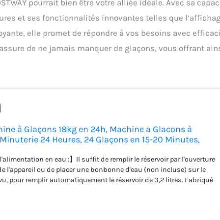
TWAY pourrait bien être votre alliée idéale. Avec sa capac
es et ses fonctionnalités innovantes telles que l’afficha
yante, elle promet de répondre à vos besoins avec efficac
s assure de ne jamais manquer de glaçons, vous offrant ain
ne à Glaçons 18kg en 24h, Machine a Glacons à
 Minuterie 24 Heures, 24 Glaçons en 15-20 Minutes,
 Réservoir d'Eau 3,2 L, pour Maison, Camping, Fête
limentation en eau :】Il suffit de remplir le réservoir par l'ouverture
 de l'appareil ou de placer une bonbonne d'eau (non incluse) sur le
u, pour remplir automatiquement le réservoir de 3,2 litres. Fabriqué
e, cet appareil est suffisamment résistant pour accueillir des
 5 litres maximum. De plus, l'ouverture est munie d'un couvercle
 la poussière.
【Machine à glaçons à rendement élevé :】Cette