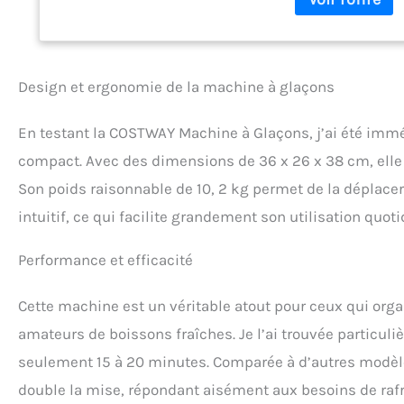
machine à glaçons
kg de glaçons par j
besoins de plusieu
peut être placée su
table.
【Glaçons 
Design et ergonomie de la machine à glaçons
et transparents, l
Vous pouvez observ
En testant la COSTWAY Machine à Glaçons, j’ai été imm
couvercle transpar
fabrication de la 
compact. Avec des dimensions de 36 x 26 x 38 cm, elle
【Fonction autonett
Son poids raisonnable de 10, 2 kg permet de la déplace
l'appareil vous év
plus de 5 secondes 
intuitif, ce qui facilite grandement son utilisation qu
est doté d'un orifi
dispose d'une minu
Performance et efficacité
【Fonctionnement 
commande est très f
Cette machine est un véritable atout pour ceux qui or
indiquent le niveau
l'appareil s'arrête
amateurs de boissons fraîches. Je l’ai trouvée particuli
seulement 15 à 20 minutes. Comparée à d’autres modèle
double la mise, répondant aisément aux besoins de raf