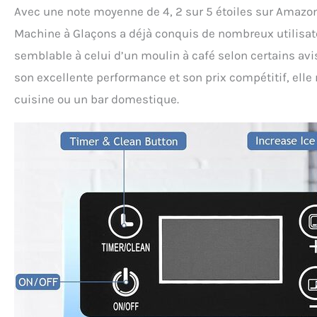
Avec une note moyenne de 4, 2 sur 5 étoiles sur Amazo
Machine à Glaçons a déjà conquis de nombreux utilisat
semblable à celui d’un moulin à café selon certains avi
son excellente performance et son prix compétitif, ell
cuisine ou un bar domestique.