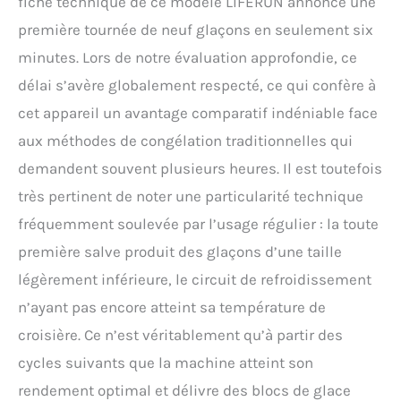
fiche technique de ce modèle LIFERUN annonce une
camping, les voyages en camping-car et les
première tournée de neuf glaçons en seulement six
fêtes, etc. La machine à glaçons fonctionne à
un niveau sonore inférieur à 55 décibels, vous
minutes. Lors de notre évaluation approfondie, ce
permettant de déguster des glaçons et des
délai s’avère globalement respecté, ce qui confère à
boissons dans un environnement calme.
【Deux Tailles de Glaçons au Choix】Les
cet appareil un avantage comparatif indéniable face
glaçons en forme de balle produits
aux méthodes de congélation traditionnelles qui
comprennent deux tailles. Les petits glaçons
sont parfaits pour conserver les fruits de mer
demandent souvent plusieurs heures. Il est toutefois
ou la bière frais plus longtemps. Les gros blocs
très pertinent de noter une particularité technique
de glace sont plus adaptés à la préparation de
café glacé ou de boissons froides pour obtenir
fréquemment soulevée par l’usage régulier : la toute
un effet rafraîchissant rapide. Vous pouvez
première salve produit des glaçons d’une taille
choisir la taille de glaçon appropriée en
fonction de vos besoins. 【Fonction
légèrement inférieure, le circuit de refroidissement
Autonettoyante】Notre machine à glaçons est
n’ayant pas encore atteint sa température de
équipée d'une fonction d'autonettoyage
pratique, appuyez simplement sur le bouton
croisière. Ce n’est véritablement qu’à partir des
d'alimentation et maintenez-le enfoncé
cycles suivants que la machine atteint son
pendant 5 secondes pour démarrer le
programme de nettoyage automatique. Le
rendement optimal et délivre des blocs de glace