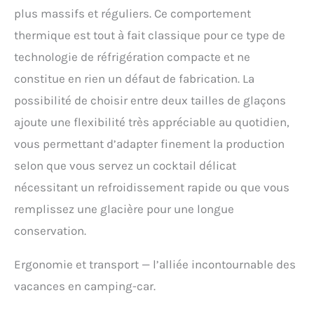
temps de nettoyage de la machine à glace est
plus massifs et réguliers. Ce comportement
de 30 minutes. Pendant le processus de
nettoyage, les voyants « S » et « L » clignotent
thermique est tout à fait classique pour ce type de
en alternance. Après le nettoyage, vidangez la
technologie de réfrigération compacte et ne
machine à glaçons par le trou de vidange situé
au bas de la machine. Pour des performances
constitue en rien un défaut de fabrication. La
optimales, il est recommandé de nettoyer
possibilité de choisir entre deux tailles de glaçons
régulièrement l'intérieur de la machine à
ajoute une flexibilité très appréciable au quotidien,
glaçons avec une solution de vinaigre ou de
bicarbonate de soude et d'eau.
vous permettant d’adapter finement la production
【Fonctionnement Intelligent】La petite
selon que vous servez un cocktail délicat
machine à glaçons est équipée d'un panneau
de commande LED. Une fois rempli d'eau,
nécessitant un refroidissement rapide ou que vous
appuyez simplement sur le bouton
remplissez une glacière pour une longue
d'alimentation et sélectionnez la taille des
glaçons pour démarrer. Lorsque le
conservation.
compartiment à glaçons est plein ou manque
d'eau, un voyant lumineux sur le panneau de
Ergonomie et transport — l’alliée incontournable des
commande s'allume et la machine à glaçons
s'éteint automatiquement.
vacances en camping-car.