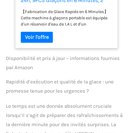
24h, 9PCS Glaçons en 6 Minutes, 2
Tailles de Glaçons, Machine à Glaçons
【Fabrication de Glace Rapide en 6 Minutes】
Autonettoyante, avec Poignée de
Cette machine à glaçons portable est équipée
Transport et Cuillère, pour la
d'un réservoir d'eau de 1,4 L et d'un
Maison/Cuisine/Camping/Bar
compresseur puissant, qui peut fabriquer 9
glaçons en seulement 6 à 12 minutes et jusqu'à
12 kg de glace toutes les 24 heures. Avec cette
machine à glaçons, vous pouvez dire adieu aux
longs temps d'attente et profiter d'un
Disponibilité et prix à jour – informations fournies
approvisionnement constant de glaçons à tout
par Amazon
moment et en tout lieu. Cette petite machine à
glaçons a une capacité de stockage de 0,6 kg et
vous pouvez observer le processus de
Rapidité d’exécution et qualité de la glace : une
fabrication de la glace à travers la fenêtre
promesse tenue pour les urgences ?
transparente. 【Poignée Portable et Ultra
Silencieuse】Cette machine à glaçons est de
taille compacte (22,2 l x 29,4 P x 29 H cm), ne
Le temps est une donnée absolument cruciale
pèse que 6,3 kg et est livrée avec une poignée
lorsqu’il s’agit de préparer des rafraîchissements à
robuste, qui ne prend pas de place et est facile à
la dernière minute pour des invités surprises. La
transporter et à transporter. Convient à diverses
occasions, telles que la cuisine, le bureau, le