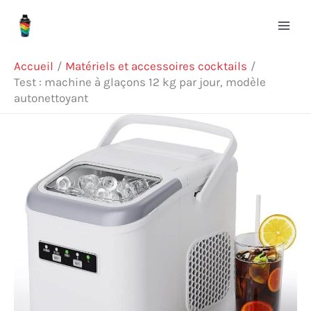
Aller
R
au
e
contenu
c
Accueil
Matériels et accessoires cocktails
h
Test : machine à glaçons 12 kg par jour, modèle
autonettoyant
e
r
c
h
e
r