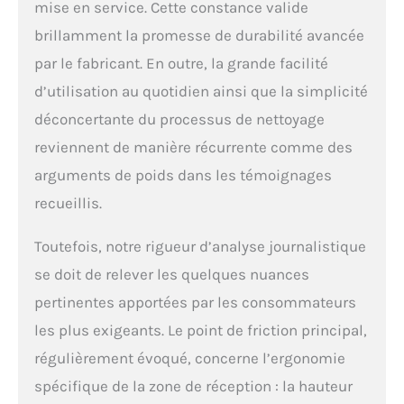
mise en service. Cette constance valide
de glace rasée par
brillamment la promesse de durabilité avancée
heure. Le corps et le
coude plus haut
par le fabricant. En outre, la grande facilité
donnent à la machine
d’utilisation au quotidien ainsi que la simplicité
une meilleure
esthétique tout en
déconcertante du processus de nettoyage
offrant plus d'espace
reviennent de manière récurrente comme des
pour les conteneurs
tels que les gobelets,
arguments de poids dans les témoignages
tasses, bols, etc Son
recueillis.
apparence élégante et
propre rend cette
machine à glaçons
Toutefois, notre rigueur d’analyse journalistique
plus attrayante dans
se doit de relever les quelques nuances
votre cuisine. Notre
pertinentes apportées par les consommateurs
design unique et
atmosphérique est
les plus exigeants. Le point de friction principal,
parfait pour tous les
régulièrement évoqué, concerne l’ergonomie
environnements
différents, tels que les
spécifique de la zone de réception : la hauteur
maisons, les