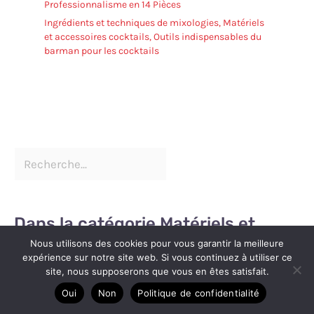
Professionnalisme en 14 Pièces
Ingrédients et techniques de mixologies
,
Matériels
et accessoires cocktails
,
Outils indispensables du
barman pour les cocktails
Dans la catégorie Matériels et
accessoires cocktails
Nous utilisons des cookies pour vous garantir la meilleure
expérience sur notre site web. Si vous continuez à utiliser ce
site, nous supposerons que vous en êtes satisfait.
Oui
Non
Politique de confidentialité