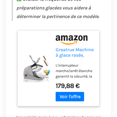
préparations glacées vous aidera à
déterminer la pertinence de ce modèle.
Greatrue Machine
à glace rasée,
machine
L'interrupteur
électrique à cône
marche/arrêt étanche
de neige à 3
garantit la sécurité, la
lames, broyeur à
commodité et la
glace de 380 W,
179,88 €
tranquillité d'esprit ;
broyeur à glace de
les lames s'arrêtent de
130 kg/h,
tourner et
machine à raser
l'alimentation s'éteint
la glace pour la
automatiquement
maison et le
lorsque la poignée de
commerce