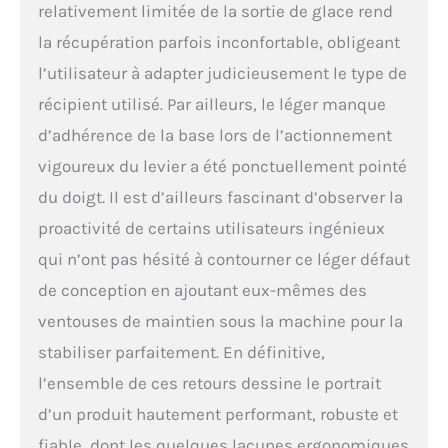
relativement limitée de la sortie de glace rend
magasins de
restauration rapide,
la récupération parfois inconfortable, obligeant
les restaurants, les
l’utilisateur à adapter judicieusement le type de
cafés, les bars, les
clubs, les cantines, les
récipient utilisé. Par ailleurs, le léger manque
stands de collation,
d’adhérence de la base lors de l’actionnement
les festivals, les foires,
etc
vigoureux du levier a été ponctuellement pointé
du doigt. Il est d’ailleurs fascinant d’observer la
proactivité de certains utilisateurs ingénieux
qui n’ont pas hésité à contourner ce léger défaut
de conception en ajoutant eux-mêmes des
ventouses de maintien sous la machine pour la
stabiliser parfaitement. En définitive,
l’ensemble de ces retours dessine le portrait
d’un produit hautement performant, robuste et
fiable, dont les quelques lacunes ergonomiques