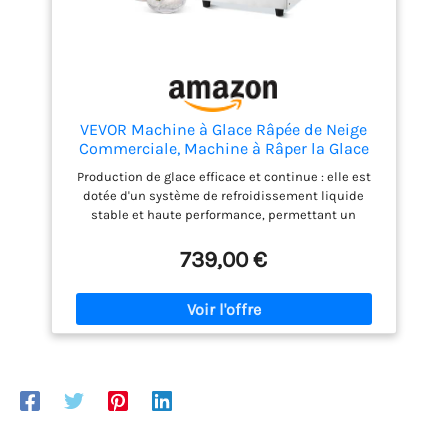
desserts, les boutiques de thé à bulles, les
banquets d'hôtel et les restaurants haut de gamme.
VEVOR Machine à Glace Râpée de Neige
Commerciale, Machine à Râper la Glace
175 kg/24H, Machine à Glace Pilée en Inox,
Production de glace efficace et continue : elle est
Système de Refroidissement par Liquide,
dotée d'un système de refroidissement liquide
Glace Rasée pour Dessert Boulangerie
stable et haute performance, permettant un
Café
refroidissement rapide en 40 s et produisant de la
glace en seulement 3 s après le pré-
739,00 €
refroidissement, capable de produire environ 385
lb / 175 kg de glace par jour, idéale pour la
fabrication de diverses boissons telles que les
boissons sucrées, les boissons alcoolisées avec
une teneur en alcool inférieure à 10°, les boissons
aux jus de fruits et le lait. Variété de formes de
glace : en ajustant la vitesse du rouleau, cette
machine à glace rasée crée différentes textures de
crème glacée, telles que la forme de glace à la
neige, la forme de spaghetti et la forme de cascade,