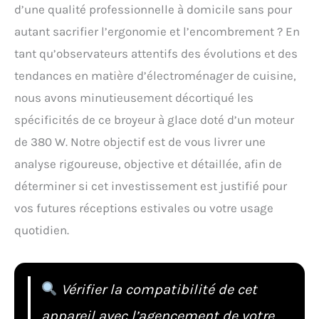
d’une qualité professionnelle à domicile sans pour
autant sacrifier l’ergonomie et l’encombrement ? En
tant qu’observateurs attentifs des évolutions et des
tendances en matière d’électroménager de cuisine,
nous avons minutieusement décortiqué les
spécificités de ce broyeur à glace doté d’un moteur
de 380 W. Notre objectif est de vous livrer une
analyse rigoureuse, objective et détaillée, afin de
déterminer si cet investissement est justifié pour
vos futures réceptions estivales ou votre usage
quotidien.
Vérifier la compatibilité de cet
appareil avec l’agencement de votre