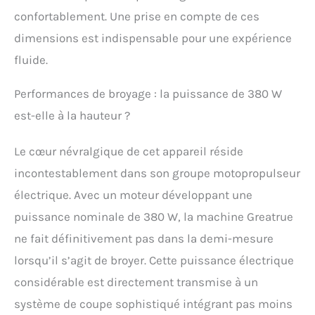
une meilleure esthétique
confortablement. Une prise en compte de ces
tout en offrant plus
d'espace pour les
dimensions est indispensable pour une expérience
conteneurs tels que les
fluide.
gobelets, tasses, bols,
etc Son apparence
Performances de broyage : la puissance de 380 W
élégante et propre rend
cette machine à glaçons
est-elle à la hauteur ?
plus attrayante dans
votre cuisine. Notre
Le cœur névralgique de cet appareil réside
design unique et
atmosphérique est
incontestablement dans son groupe motopropulseur
parfait pour tous les
électrique. Avec un moteur développant une
environnements
différents, tels que les
puissance nominale de 380 W, la machine Greatrue
maisons, les magasins
ne fait définitivement pas dans la demi-mesure
de restauration rapide,
les restaurants, les
lorsqu’il s’agit de broyer. Cette puissance électrique
cafés, les bars, les clubs,
considérable est directement transmise à un
les cantines, les stands
de collation, les
système de coupe sophistiqué intégrant pas moins