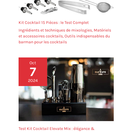
Kit Cocktail 15 Pièces : le Test Complet
Ingrédients et techniques de mixologies
,
Matériels
et accessoires cocktails
,
Outils indispensables du
barman pour les cocktails
Oct
7
2024
Test Kit Cocktail Elevate Mix : élégance &