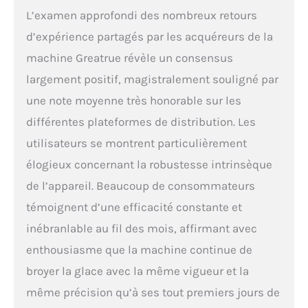
garantissent la
L’examen approfondi des nombreux retours
sécurité alimentaire ;
le design mécanique
d’expérience partagés par les acquéreurs de la
facile à nettoyer vous
machine Greatrue révèle un consensus
facilite la vie, vous
permettant
largement positif, magistralement souligné par
d'économiser de
une note moyenne très honorable sur les
l'énergie et du temps
Alimentation
différentes plateformes de distribution. Les
électrique et design
utilisateurs se montrent particulièrement
facile à utiliser pour
travailler quand vous
élogieux concernant la robustesse intrinsèque
êtes prêt ; nos deux
de l’appareil. Beaucoup de consommateurs
lames tranchantes
vous offrent une glace
témoignent d’une efficacité constante et
plus douce, plus fine
inébranlable au fil des mois, affirmant avec
et plus duveteuse, et
enthousiasme que la machine continue de
un puissant moteur
électrique vous
broyer la glace avec la même vigueur et la
apporte un broyeur à
même précision qu’à ses tout premiers jours de
glace très efficace,
écrasant jusqu'à 65 kg