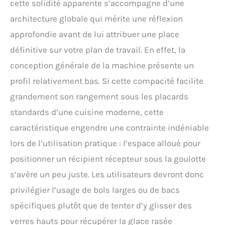
cette solidité apparente s’accompagne d’une
mécanique facile à
nettoyer vous facilite la
architecture globale qui mérite une réflexion
vie, vous permettant
approfondie avant de lui attribuer une place
d'économiser de
définitive sur votre plan de travail. En effet, la
l'énergie et du temps
Alimentation électrique
conception générale de la machine présente un
et design facile à utiliser
profil relativement bas. Si cette compacité facilite
pour travailler quand
vous êtes prêt ; nos deux
grandement son rangement sous les placards
lames tranchantes vous
standards d’une cuisine moderne, cette
offrent une glace plus
douce, plus fine et plus
caractéristique engendre une contrainte indéniable
duveteuse, et un
lors de l’utilisation pratique : l’espace alloué pour
puissant moteur
électrique vous apporte
positionner un récipient récepteur sous la goulotte
un broyeur à glace très
s’avère un peu juste. Les utilisateurs devront donc
efficace, écrasant
jusqu'à 65 kg de glace
privilégier l’usage de bols larges ou de bacs
rasée par heure. Le corps
spécifiques plutôt que de tenter d’y glisser des
et le coude plus haut
donnent à la machine
verres hauts pour récupérer la glace rasée