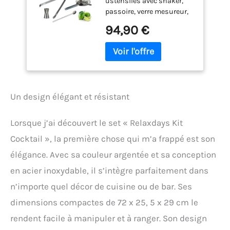
ustensiles avec shaker,
Passoire agitateur,
passoire, verre mesureur,
argenté
cuillère et pince glaçons
94,90 €
Incontournable : kit à
cocktail idéal pour toutes
vos soirées - Cocktails
classiques et faits maison
Idée cadeau : idéal comme
cadeau d’anniversaire
Un design élégant et résistant
pour les fans de cocktails
ou pour chaque occasion
Pour débutants et
Lorsque j’ai découvert le set « Relaxdays Kit
professionnels : ce set
Cocktail », la première chose qui m’a frappé est son
saura satisfaire tout le
monde Qualité : lot à
élégance. Avec sa couleur argentée et sa conception
cocktail en acier
en acier inoxydable, il s’intègre parfaitement dans
inoxydable - Lavable au
lave-vaisselle et sans BPA
n’importe quel décor de cuisine ou de bar. Ses
dimensions compactes de 72 x 25, 5 x 29 cm le
rendent facile à manipuler et à ranger. Son design