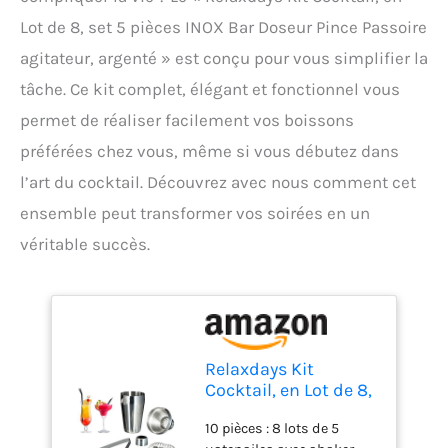
Lot de 8, set 5 pièces INOX Bar Doseur Pince Passoire
agitateur, argenté » est conçu pour vous simplifier la
tâche. Ce kit complet, élégant et fonctionnel vous
permet de réaliser facilement vos boissons
préférées chez vous, même si vous débutez dans
l’art du cocktail. Découvrez avec nous comment cet
ensemble peut transformer vos soirées en un
véritable succès.
Relaxdays Kit
Cocktail, en Lot de 8,
Set 5 pièces INOX
10 pièces : 8 lots de 5
Bar Doseur Pince