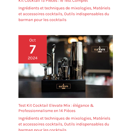
Kit Cocktail 15 Pièces : le Test Complet
Ingrédients et techniques de mixologies
,
Matériels
et accessoires cocktails
,
Outils indispensables du
barman pour les cocktails
Oct
7
2024
Test Kit Cocktail Elevate Mix : élégance &
Professionnalisme en 14 Pièces
Ingrédients et techniques de mixologies
,
Matériels
et accessoires cocktails
,
Outils indispensables du
barman pour les cocktails