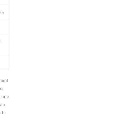
de
t
ement
rs
t une
ble
rte