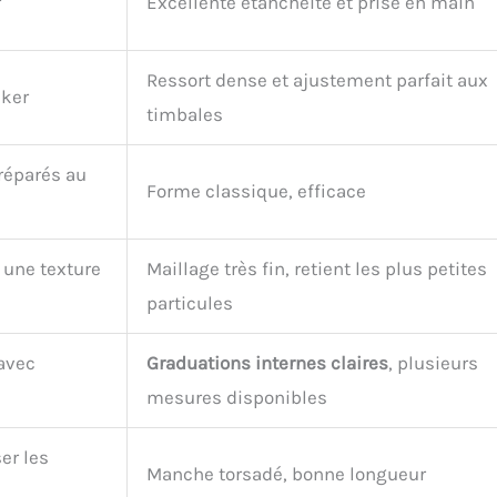
r
Excellente étanchéité et prise en main
Ressort dense et ajustement parfait aux
aker
timbales
préparés au
Forme classique, efficace
r une texture
Maillage très fin, retient les plus petites
particules
 avec
Graduations internes claires
, plusieurs
mesures disponibles
er les
Manche torsadé, bonne longueur