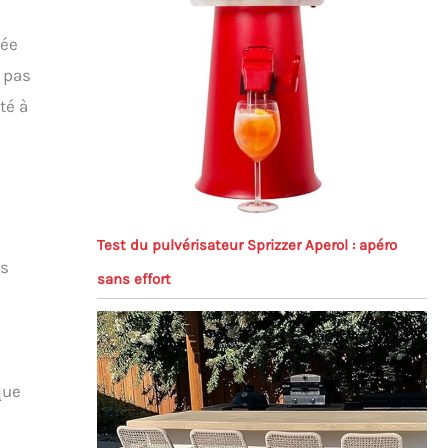
tée
t pas
té à
Test du pulvérisateur Sprizzer Aperol : apéro
us
sans effort
que