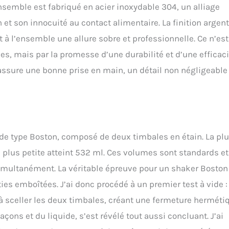
ensemble est fabriqué en acier inoxydable 304, un alliage
sons dans votre propre espace de divertissement. Idéal pour les bars,
s à domicile, les moments de détente Cadeau parfait : notre ensemble
 et son innocuité au contact alimentaire. La finition argen
ail peut être un cadeau idéal pour les débutants et les
 à l’ensemble une allure sobre et professionnelle. Ce n’es
r tous les outils essentiels sont inclus. Cet ensemble de shaker à
eau parfait pour la fête des pères, la Saint-Valentin, Noël, un
es, mais par la promesse d’une durabilité et d’une efficaci
riage, un départ à la retraite, une fête à la maison ou toute autre
assure une bonne prise en main, un détail non négligeable
u de barman attentionné pour les amis, la famille, les collègues, les
tenaires commerciaux qui prouve votre bon goût
 de type Boston, composé de deux timbales en étain. La pl
 plus petite atteint 532 ml. Ces volumes sont standards et
imultanément. La véritable épreuve pour un shaker Boston
ties emboîtées. J’ai donc procédé à un premier test à vide :
 à sceller les deux timbales, créant une fermeture herméti
açons et du liquide, s’est révélé tout aussi concluant. J’ai