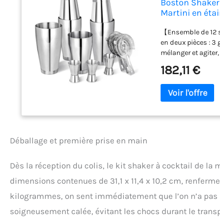
Boston Shaker 
Martini en éta
Professionnel 
【Ensemble de 12 s
en deux pièces : 3 
mélanger et agiter
contient tout ce d
182,11 €
offrir en cadeau, 
idéal pour les débu
famille ? Notre kit
créer les boissons
les mauvais ingrédi
La bonne étanchéit
304 : tous les out
Déballage et première prise en main
amélioré qui est sp
déformation, la dé
Dès la réception du colis, le kit shaker à cocktail de 
neuf après des an
rugueuses, et mêm
dimensions contenues de 31,1 x 11,4 x 10,2 cm, renferme
au lave-vaisselle 
kilogrammes, on sent immédiatement que l’on n’a pas a
de cocktails. Cet 
faire des cocktail
soigneusement calée, évitant les chocs durant le transp
ensemble de barman