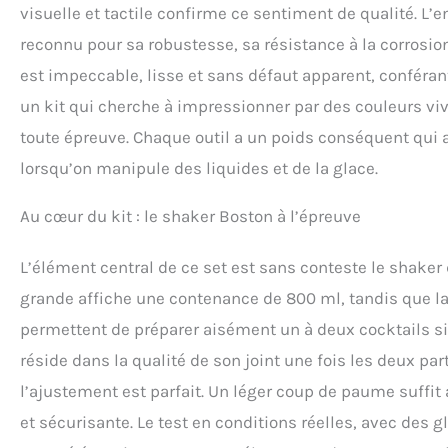
visuelle et tactile confirme ce sentiment de qualité. L’
et servir des bois
les fêtes, les bar
reconnu pour sa robustesse, sa résistance à la corrosion
de shakers à cockt
est impeccable, lisse et sans défaut apparent, conférant
professionnels, ca
cocktail est un cad
un kit qui cherche à impressionner par des couleurs viv
anniversaire, un ma
toute épreuve. Chaque outil a un poids conséquent qui 
occasion. Un cadea
clients et les par
lorsqu’on manipule des liquides et de la glace.
Au cœur du kit : le shaker Boston à l’épreuve
L’élément central de ce set est sans conteste le shaker
grande affiche une contenance de 800 ml, tandis que la
permettent de préparer aisément un à deux cocktails s
réside dans la qualité de son joint une fois les deux par
l’ajustement est parfait. Un léger coup de paume suffit
et sécurisante. Le test en conditions réelles, avec des gl