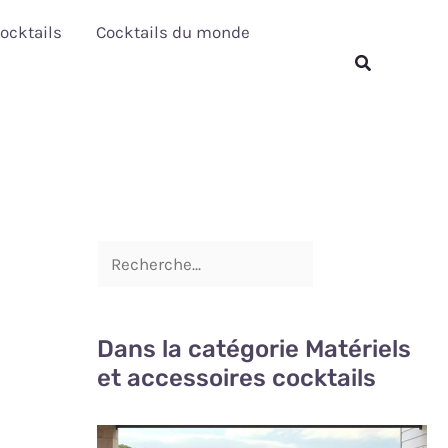
R
ocktails
Cocktails du monde
e
Rechercher
c
h
e
r
c
h
e
r
Dans la catégorie Matériels
et accessoires cocktails