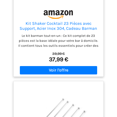
Kit Shaker Cocktail 23 Pièces avec
Support, Acier Inox 304, Cadeau Barman
Le kit barman tout-en-un : Ce kit complet de 23
pièces est la base idéale pour votre bar à domicile.
Il contient tous les outils essentiels pour créer des
cocktails classiques et créatifs, ainsi qu'un livret
39,99 €
de recettes professionnelles proposant une large
37,99 €
gamme de recettes, des martinis intemporels aux
créations de mixologie modernes. Sans gadgets
supplémentaires, profitez d'une expérience de
barman professionnelle dès la sortie de la boîte et
préparez facilement des cocktails dignes d'un
barman, chez vous. Sublimez votre bar à la maison :
Conçu pour les professionnels passionnés comme
pour les hôtes passionnés, cet ensemble vous
permet de créer une expérience de bar raffinée.
Transformez chaque réunion en un événement
inoubliable avec des cocktails qui impressionnent.
Conçu pour durer - Compatible lave-vaisselle : Ce