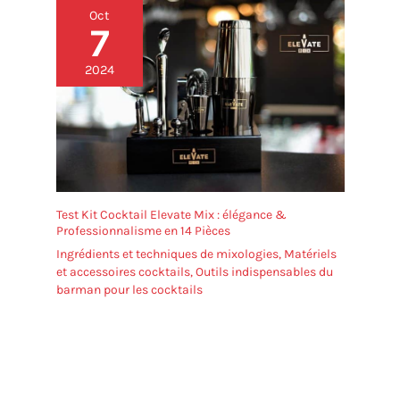
Oct
7
2024
Test Kit Cocktail Elevate Mix : élégance &
Professionnalisme en 14 Pièces
Ingrédients et techniques de mixologies
,
Matériels
et accessoires cocktails
,
Outils indispensables du
barman pour les cocktails