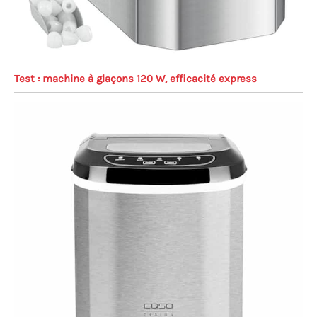
Test : machine à glaçons 120 W, efficacité express