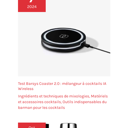
d'une fête ou au bar. Il répondra à tous vos besoins.
2024
Que vous soyez un barman professionnel ou un
fanatique de boissons à la maison. Commandez-le,
profitez-en!
Test Barsys Coaster 2.0 : mélangeur à cocktails IA
Wireless
Ingrédients et techniques de mixologies
,
Matériels
et accessoires cocktails
,
Outils indispensables du
barman pour les cocktails
Oct