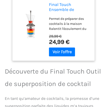
Final Touch
Ensemble de
superposition à
Permet de préparer des
cocktails arc-en-ciel
cocktails à la maison
(standard)
Ralentit l'écoulement du
liquide Crée un cocktail
29,99 €
parfaitement superposé
24,99 €
Instructions détaillées
incluses (français non
garanti)
Découverte du Final Touch Outil
de superposition de cocktail
En tant qu’amateur de cocktails, la promesse d’une
superposition parfaite des liquides m’a toujours