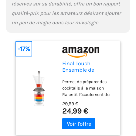
réserves sur sa durabilité, offre un bon rapport
qualité-prix pour les amateurs désirant ajouter
un peu de magie dans leur mixologie.
-17%
Final Touch
Ensemble de
superposition à
Permet de préparer des
cocktails arc-en-ciel
cocktails à la maison
(standard)
Ralentit l'écoulement du
liquide Crée un cocktail
29,99 €
parfaitement superposé
24,99 €
Instructions détaillées
incluses (français non
garanti)