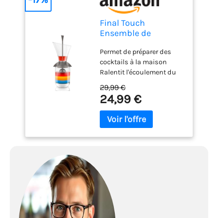
Final Touch
Ensemble de
superposition à
Permet de préparer des
cocktails arc-en-ciel
cocktails à la maison
(standard)
Ralentit l'écoulement du
liquide Crée un cocktail
29,99 €
parfaitement superposé
24,99 €
Instructions détaillées
incluses (français non
garanti)