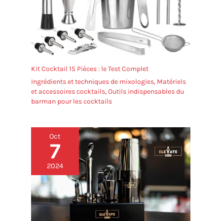
Kit Cocktail 15 Pièces : le Test Complet
Ingrédients et techniques de mixologies
,
Matériels
et accessoires cocktails
,
Outils indispensables du
barman pour les cocktails
Oct
7
2024