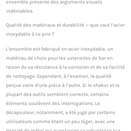
ensemble présente des arguments visuels
fuite empêche les
indéniables.
boissons de se
renverser. Il est
également facilement
Qualité des matériaux et durabilité — que vaut l’acier
amovible. L'ensemble du
inoxydable à ce prix ?
kit de fabrication de
cocktails passe au lave-
vaisselle. Essentiels de
L’ensemble est fabriqué en acier inoxydable, un
fête et excellent cadeau :
matériau de choix pour les ustensiles de bar en
si vous voulez
impressionner vos amis
raison de sa résistance à la corrosion et de sa facilité
avec vos compétences
de nettoyage. Cependant, à l’examen, la qualité
de mixologie, le shaker à
cocktail arc-en-ciel de
perçue varie d’une pièce à l’autre. Si le shaker et la
votre collection de bar
plupart des outils semblent corrects, certains
prouve votre bon goût.
Avec une jolie boîte
éléments soulèvent des interrogations. Le
cadeau, ce shaker à
décapsuleur, notamment, a été jugé par certains
martini est un excellent
utilisateurs comme étant un peu léger, avec une
cadeau pour la fête des
pères, un anniversaire,
densité de métal qui questionne sa robustesse sur