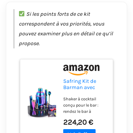
Si les points forts de ce kit
correspondent à vos priorités, vous
pouvez examiner plus en détail ce qu’il
propose.
Safring Kit de
Barman avec
Support,
Shaker à cocktail
Ensemble de Bar
conçu pour le bar :
12 pièces |
rendez le bar à
Ensemble Shaker
domicile plus
à Cocktail de
224,20 €
monotone safring a
680,4 g pour
conçu le shaker à
mélanger Les