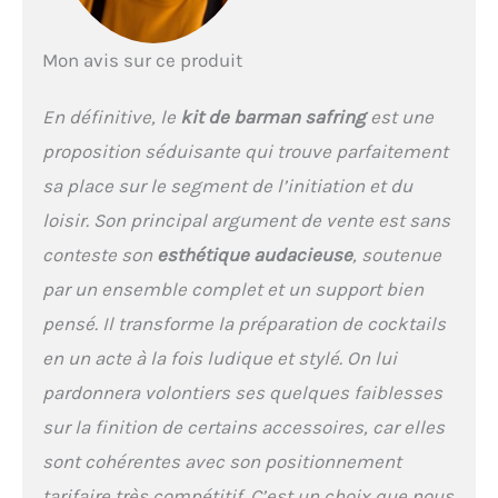
bambou noir. Tous les
merveilleux
accessoires de bar.
Mon avis sur ce produit
Support en bambou
anti-taches : le
En définitive, le
kit de barman safring
est une
support en bambou
semi-circulaire unique
proposition séduisante qui trouve parfaitement
(breveté) rend la table
sa place sur le segment de l’initiation et du
de bar très propre et
belle. Ne perdez plus
loisir. Son principal argument de vente est sans
jamais vos outils de
conteste son
esthétique audacieuse
, soutenue
bar avec ce beau
support de rangement
par un ensemble complet et un support bien
en bambou. Recouvert
pensé. Il transforme la préparation de cocktails
d'une peinture
résistante aux
en un acte à la fois ludique et stylé. On lui
salissures, ce support
pardonnera volontiers ses quelques faiblesses
peut contenir des
fournitures de bar
sur la finition de certains accessoires, car elles
pour les années à
sont cohérentes avec son positionnement
venir. Anti-fuite et
tarifaire très compétitif. C’est un choix que nous
durable : ce mélangeur