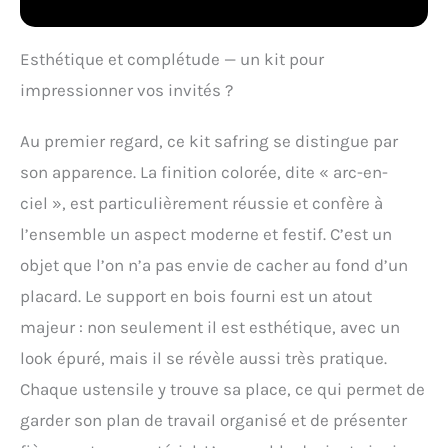
quel bar. Kit de barman
tout-en-un : notre
ensemble de 12 pièces
Esthétique et complétude — un kit pour
comprend un shaker
impressionner vos invités ?
professionnel de 680,4 g
avec une passoire, un
pilon, une cuillère de bar,
Au premier regard, ce kit safring se distingue par
une passoire, un doseur
son apparence. La finition colorée, dite « arc-en-
de 2, un tire-bouchon, 2
bouchons de bouteille,
ciel », est particulièrement réussie et confère à
une pince à glace, un
l’ensemble un aspect moderne et festif. C’est un
livret de recettes de
cocktail et un support en
objet que l’on n’a pas envie de cacher au fond d’un
bambou noir. Tous les
placard. Le support en bois fourni est un atout
merveilleux accessoires
de bar. Support en
majeur : non seulement il est esthétique, avec un
bambou anti-taches : le
look épuré, mais il se révèle aussi très pratique.
support en bambou
semi-circulaire unique
Chaque ustensile y trouve sa place, ce qui permet de
(breveté) rend la table de
garder son plan de travail organisé et de présenter
bar très propre et belle.