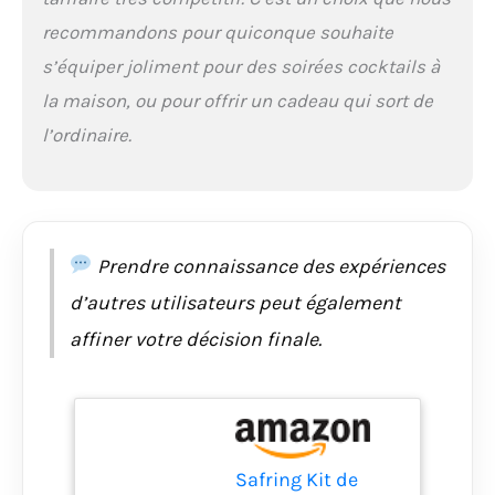
à cocktail est fabriqué
recommandons pour quiconque souhaite
en acier inoxydable de
s’équiper joliment pour des soirées cocktails à
haute qualité,
antirouille et de
la maison, ou pour offrir un cadeau qui sort de
qualité alimentaire, ce
l’ordinaire.
qui le rend parfait pour
créer des boissons
appétissantes à
chaque fête, tout en
restant brillant pour
les années à venir. Le
Prendre connaissance des expériences
couvercle anti-fuite
empêche les boissons
d’autres utilisateurs peut également
de se renverser. Il est
affiner votre décision finale.
également facilement
amovible. L'ensemble
du kit de fabrication
de cocktails passe au
lave-vaisselle.
Essentiels de fête et
Safring Kit de
excellent cadeau : si