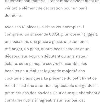
Ne perdez plus jamais
fièrement son matériel. L’ensemble devient ainsi un
vos outils de bar avec ce
véritable élément de décoration pour un bar à
beau support de
domicile.
rangement en bambou.
Recouvert d'une peinture
résistante aux
Avec ses 12 pièces, le kit se veut complet. Il
salissures, ce support
comprend un shaker de 680,4 g, un doseur (jigger),
peut contenir des
fournitures de bar pour
une passoire, une pince à glace, une cuillère à
les années à venir. Anti-
mélanger, un pilon, quatre becs verseurs et un
fuite et durable : ce
mélangeur à cocktail est
décapsuleur. Pour un débutant ou un amateur
fabriqué en acier
éclairé, cette panoplie couvre l’ensemble des
inoxydable de haute
qualité, antirouille et de
besoins pour réaliser la grande majorité des
qualité alimentaire, ce
cocktails classiques. La présence du petit livret de
qui le rend parfait pour
créer des boissons
recettes est une attention appréciable qui guide les
appétissantes à chaque
premiers pas des novices. Pour ceux qui cherchent à
fête, tout en restant
brillant pour les années
combiner l’utile à l’agréable sur leur bar, cet
à venir. Le couvercle anti-