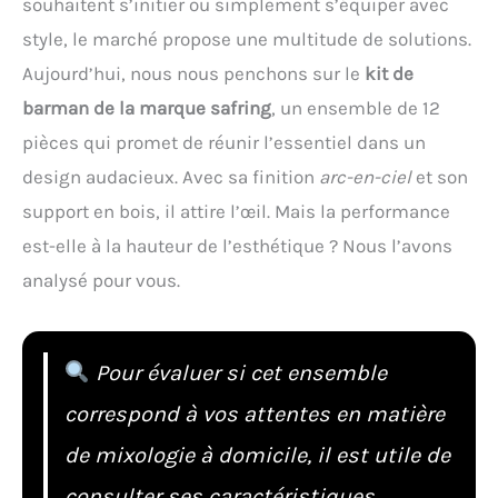
souhaitent s’initier ou simplement s’équiper avec
style, le marché propose une multitude de solutions.
Aujourd’hui, nous nous penchons sur le
kit de
barman de la marque safring
, un ensemble de 12
pièces qui promet de réunir l’essentiel dans un
design audacieux. Avec sa finition
arc-en-ciel
et son
support en bois, il attire l’œil. Mais la performance
est-elle à la hauteur de l’esthétique ? Nous l’avons
analysé pour vous.
Pour évaluer si cet ensemble
correspond à vos attentes en matière
de mixologie à domicile, il est utile de
consulter ses caractéristiques