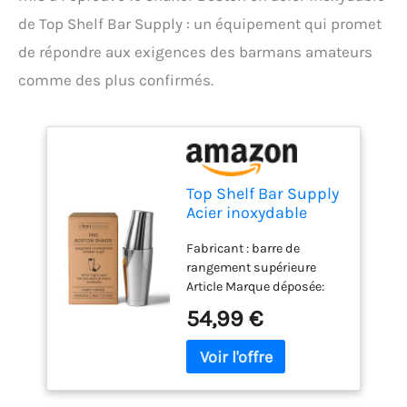
de Top Shelf Bar Supply : un équipement qui promet
de répondre aux exigences des barmans amateurs
comme des plus confirmés.
Top Shelf Bar Supply
Acier inoxydable
shaker boston: 2-
Fabricant : barre de
pièces: shaker
rangement supérieure
professionnel
Article Marque déposée:
cocktail barman Et
SUPPLY BARRE SUPPLY
18 oz 28 oz acier
54,99 €
Matériau : acier inoxydable
inoxydable