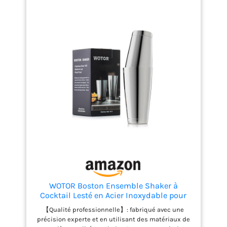
du bon moment, préparez facilement vos boissons.
Vous pouvez utiliser des shakers à cocktail pour
fabriquer des boissons à partir d'une variété de
spiritueux, y compris : whisky, vodka, scotch, gin,
tequila, rhum, brandy, Apple Martini ou Long Island
Iced Tea et plus encore. Les shakers à cocktail sont
indispensables pour le bar de la maison et sont
donc parfaits comme cadeau de pendaison de
crémaillère, cadeau de mariage et cadeau pour le
premier appartement ou les nouveaux diplômés
universitaires.
WOTOR Boston Ensemble Shaker à
Cocktail Lesté en Acier Inoxydable pour
Barman 530 ml et 830 ml, Shaker à
【Qualité professionnelle】: fabriqué avec une
Martini en Métal, Outils de Bar
précision experte et en utilisant des matériaux de
Professionnels (Argenté)