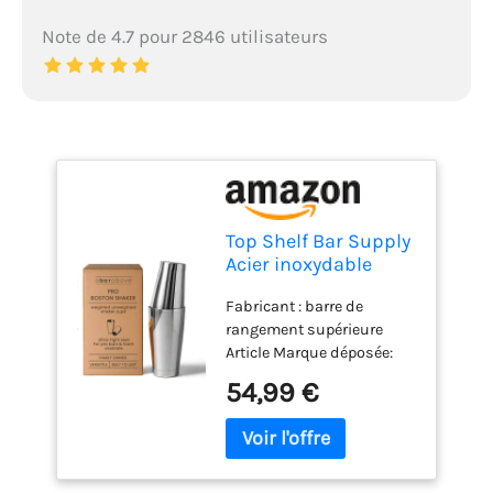
Note de 4.7 pour 2846 utilisateurs
Top Shelf Bar Supply
Acier inoxydable
shaker boston: 2-
Fabricant : barre de
pièces: shaker
rangement supérieure
professionnel
Article Marque déposée:
cocktail barman Et
SUPPLY BARRE SUPPLY
18 oz 28 oz acier
54,99 €
Matériau : acier inoxydable
inoxydable