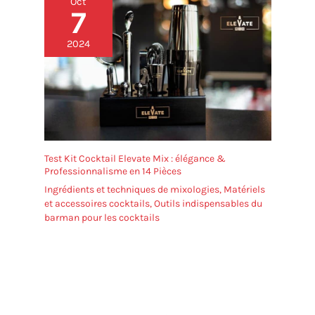
Oct
7
2024
Test Kit Cocktail Elevate Mix : élégance &
Professionnalisme en 14 Pièces
Ingrédients et techniques de mixologies
,
Matériels
et accessoires cocktails
,
Outils indispensables du
barman pour les cocktails