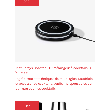
2024
mixologue passionné à domicile, cet ensemble de
shaker Boston est un outil essentiel pour votre
collection de barwares. Sa construction durable et
son design polyvalent le rendent adapté pour une
utilisation dans les bars, les bars à domicile, les
restaurants et tout autre environnement où des
cocktails exceptionnels sont fabriqués.
Test Barsys Coaster 2.0 : mélangeur à cocktails IA
Wireless
Ingrédients et techniques de mixologies
,
Matériels
et accessoires cocktails
,
Outils indispensables du
barman pour les cocktails
Oct