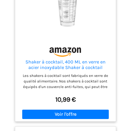
Shaker à cocktail, 400 ML en verre en
acier inoxydable Shaker à cocktail
Martini Shaker à agiter + Mixeur avec
Les shakers à cocktail sont fabriqués en verre de
tamis Mixeur à cocktail, accessoires de
qualité alimentaire. Nos shakers à cocktail sont
bar
équipés d'un couvercle anti-fuites, qui peut être
facilement retiré du shaker. Ces shakers à cocktail
se caractérisent par des propriétés durables,
10,99 €
résistantes à la rouille et à la corrosion. Le petit
ensemble de shaker à cocktail contient un shaker,
une passoire, un couvercle. Conçu pour l'ergonomie,
plus de bords de poignée tranchants. Taille
pratique pour une utilisation à une main, profitez