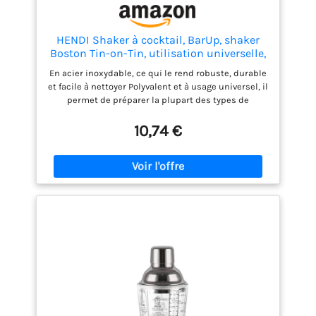
HENDI Shaker à cocktail, BarUp, shaker
Boston Tin-on-Tin, utilisation universelle,
2 shakers lestés : 600ml, ø90x(H)140mm
En acier inoxydable, ce qui le rend robuste, durable
et 800ml, ø92x(H)174mm, lavable au lave-
et facile à nettoyer Polyvalent et à usage universel, il
vaisselle, acier inoxydable
permet de préparer la plupart des types de
cocktails Fermeture hermétique, pas de fuite
Pratique à utiliser : les deux shakers ont un
10,74 €
contrepoids parfait Passe au lave-vaisselle