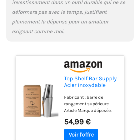
investissement dans un outil durable qui ne se
déformera pas avec le temps, justifiant
pleinement la dépense pour un amateur
exigeant comme moi.
Top Shelf Bar Supply
Acier inoxydable
shaker boston: 2-
Fabricant : barre de
pièces: shaker
rangement supérieure
professionnel
Article Marque déposée:
cocktail barman Et
SUPPLY BARRE SUPPLY
18 oz 28 oz acier
54,99 €
Matériau : acier inoxydable
inoxydable