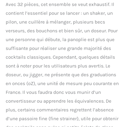
professionnels et
Avec 32 pièces, cet ensemble se veut exhaustif. Il
constitue le set le plus
contient l’essentiel pour se lancer : un shaker, un
fiable et le plus durable
disponible. Les deux
pilon, une cuillère à mélanger, plusieurs becs
mélangeurs sont
verseurs, des bouchons et bien sûr, un doseur. Pour
parfaitement conçus
pour assurer une bonne
une personne qui débute, la panoplie est plus que
étanchéité et sont
suffisante pour réaliser une grande majorité des
idéaux pour secouer les
cocktails.
cocktails classiques. Cependant, quelques détails
REMBOURSEMENT de
sont à noter pour les utilisateurs plus avertis. Le
SATISFACTION : achat
100% sans risque ! Si,
doseur, ou jigger, ne présente que des graduations
pour une raison
en onces (oZ), une unité de mesure peu courante en
quelconque, vous n'êtes
pas satisfait du produit,
France. Il vous faudra donc vous munir d’un
il vous suffit de nous
convertisseur ou apprendre les équivalences. De
contacter pour obtenir
plus, certains commentaires regrettent l’absence
un remboursement
complet ou un
d’une passoire fine (fine strainer), utile pour obtenir
remplacement. Les