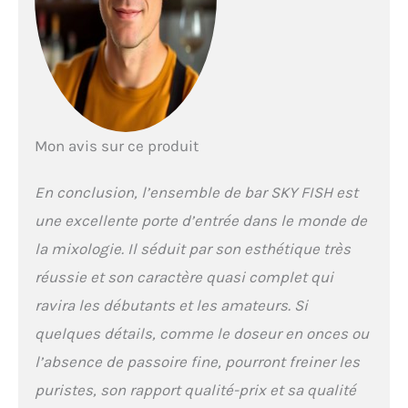
déformation.
ACCESSOIRES EXQUIS:
Utilisez la passoire à
cocktail que le barman
utilise! Notre passoire
aubépine haut de
gamme est équipée
d'un ressort haute
Mon avis sur ce produit
densité, empêchant
les fragments de glace
En conclusion, l’ensemble de bar SKY FISH est
ou la pulpe de fruits de
pénétrer dans vos
une excellente porte d’entrée dans le monde de
boissons. Avec des
la mixologie. Il séduit par son esthétique très
mesures précises pour
2 oz, 1,5 oz, 1 oz et 0,5
réussie et son caractère quasi complet qui
oz。
LE CHOIX DES
ravira les débutants et les amateurs. Si
PROFESSIONNELS:
notre set de
quelques détails, comme le doseur en onces ou
mélangeurs Cockctail
l’absence de passoire fine, pourront freiner les
a été testé par des
barmen
puristes, son rapport qualité-prix et sa qualité
professionnels et