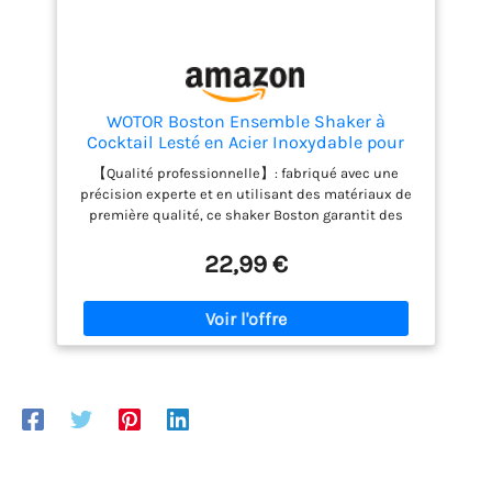
WOTOR Boston Ensemble Shaker à
Cocktail Lesté en Acier Inoxydable pour
Barman 530 ml et 830 ml, Shaker à
【Qualité professionnelle】: fabriqué avec une
Martini en Métal, Outils de Bar
précision experte et en utilisant des matériaux de
Professionnels (Argenté)
première qualité, ce shaker Boston garantit des
cocktails exceptionnels et des créations
mixologiques qui impressionneront même les
22,99 €
barmen et les amateurs de cocktails les plus
exigeants. 【Construction en deux pièces】: conçu
avec une construction méticuleuse en deux pièces,
cet ensemble shaker Boston comprend une grande
boîte de 830 ml et une petite boîte de 530 ml,
permettant un mélange et un secouage précis de
vos cocktails, boissons et spiritueux classiques
préférés. 【Anti-fuite et sans couture】: grâce à un
mécanisme innovant anti-fuite, cet ensemble
shaker Boston garantit une expérience de cocktail
fluide et sans tracas. Dites adieu aux déversements