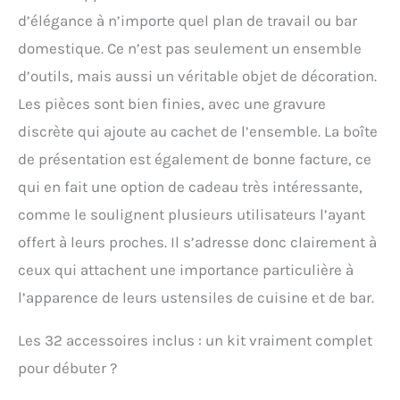
pliage, bris, rouille ou
d’élégance à n’importe quel plan de travail ou bar
déformation.
domestique. Ce n’est pas seulement un ensemble
ACCESSOIRES EXQUIS:
Utilisez la passoire à
d’outils, mais aussi un véritable objet de décoration.
cocktail que le barman
Les pièces sont bien finies, avec une gravure
utilise! Notre passoire
aubépine haut de
discrète qui ajoute au cachet de l’ensemble. La boîte
gamme est équipée d'un
de présentation est également de bonne facture, ce
ressort haute densité,
empêchant les
qui en fait une option de cadeau très intéressante,
fragments de glace ou la
comme le soulignent plusieurs utilisateurs l’ayant
pulpe de fruits de
pénétrer dans vos
offert à leurs proches. Il s’adresse donc clairement à
boissons. Avec des
ceux qui attachent une importance particulière à
mesures précises pour 2
oz, 1,5 oz, 1 oz et 0,5 oz。
l’apparence de leurs ustensiles de cuisine et de bar.
LE CHOIX DES
PROFESSIONNELS: notre
Les 32 accessoires inclus : un kit vraiment complet
set de mélangeurs
pour débuter ?
Cockctail a été testé par
des barmen