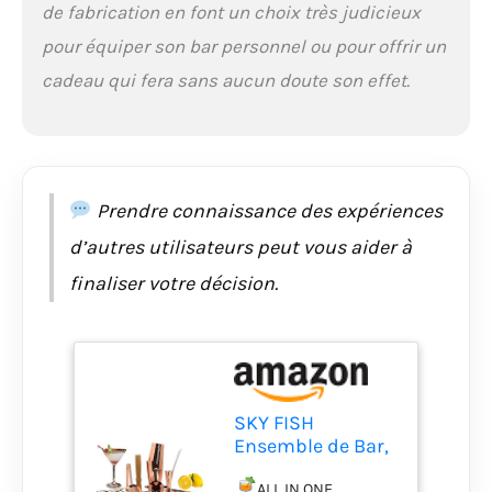
de fabrication en font un choix très judicieux
constitue le set le plus
fiable et le plus
pour équiper son bar personnel ou pour offrir un
durable disponible.
cadeau qui fera sans aucun doute son effet.
Les deux mélangeurs
sont parfaitement
conçus pour assurer
une bonne étanchéité
et sont idéaux pour
secouer les cocktails.
Prendre connaissance des expériences
REMBOURSEMENT
d’autres utilisateurs peut vous aider à
de SATISFACTION :
achat 100% sans
finaliser votre décision.
risque ! Si, pour une
raison quelconque,
vous n'êtes pas
satisfait du produit, il
vous suffit de nous
contacter pour obtenir
SKY FISH
un remboursement
Ensemble de Bar,
complet ou un
32 pièces Shaker
remplacement. Les
ALL IN ONE