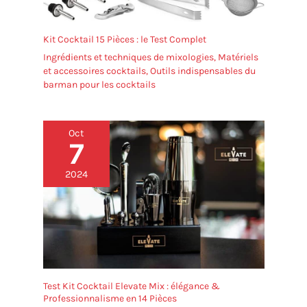
Kit Cocktail 15 Pièces : le Test Complet
Ingrédients et techniques de mixologies
,
Matériels
et accessoires cocktails
,
Outils indispensables du
barman pour les cocktails
Oct
7
2024
Test Kit Cocktail Elevate Mix : élégance &
Professionnalisme en 14 Pièces