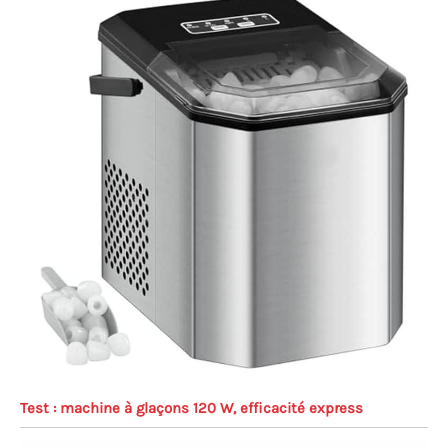
Test : machine à glaçons 120 W, efficacité express