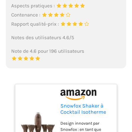
Aspects pratiques :
Contenance :
Rapport qualité-prix :
Notes des utilisateurs 4.6/5
Note de 4.6 pour 196 utilisateurs
Snowfox Shaker à
Cocktail Isotherme
en Acier Inoxydable
Design innovant par
de 650 ML et 4 Verres
Snowfox : en tant que
à Martini,