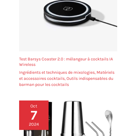
réunions décontractées
ou formelles. Voici les
happy hours les plus
heureux et les plus
branchés de tous les
temps
Test Barsys Coaster 2.0 : mélangeur à cocktails IA
Wireless
Ingrédients et techniques de mixologies
,
Matériels
et accessoires cocktails
,
Outils indispensables du
barman pour les cocktails
Oct
7
2024