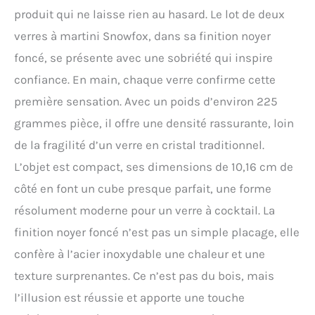
températures les plus
produit qui ne laisse rien au hasard. Le lot de deux
glaciales possibles. Le
verres à martini Snowfox, dans sa finition noyer
verre n'est pas un choix
idéal, il réchauffe le
foncé, se présente avec une sobriété qui inspire
contenu d'un degré par
confiance. En main, chaque verre confirme cette
minute. Prenez votre
première sensation. Avec un poids d’environ 225
temps à boire dans nos
verres élégants, car ils
grammes pièce, il offre une densité rassurante, loin
gardent les cocktails à des
de la fragilité d’un verre en cristal traditionnel.
températures inférieures
au point de congélation
L’objet est compact, ses dimensions de 10,16 cm de
jusqu'à la toute dernière
côté en font un cube presque parfait, une forme
gorgée. Un cadeau célèbre
Shaker à cocktail
résolument moderne pour un verre à cocktail. La
classique pour toutes vos
finition noyer foncé n’est pas un simple placage, elle
boissons mélangées : son
look beau et robuste ne
confère à l’acier inoxydable une chaleur et une
fait qu'une partie de son
texture surprenantes. Ce n’est pas du bois, mais
attrait : la construction à
double paroi isolée sous
l’illusion est réussie et apporte une touche
vide de notre shaker à