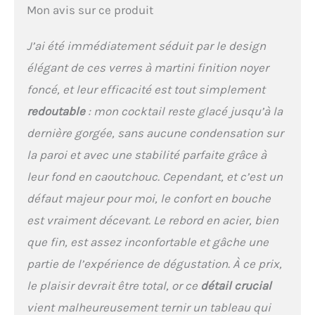
jusqu'à la toute dernière
Mon avis sur ce produit
gorgée. Un cadeau célèbre
Shaker à cocktail
J’ai été immédiatement séduit par le design
classique pour toutes vos
boissons mélangées : son
élégant de ces verres à martini finition noyer
look beau et robuste ne
foncé, et leur efficacité est tout simplement
fait qu'une partie de son
attrait : la construction à
redoutable
: mon cocktail reste glacé jusqu’à la
double paroi isolée sous
dernière gorgée, sans aucune condensation sur
vide de notre shaker à
cocktail de 650 ml le rend
la paroi et avec une stabilité parfaite grâce à
facile à utiliser tout en
leur fond en caoutchouc. Cependant, et c’est un
fabriquant tous vos
cocktails préférés. Les
défaut majeur pour moi, le confort en bouche
boissons restent froides
est vraiment décevant. Le rebord en acier, bien
tandis que votre peau
reste chaude et sèche
que fin, est assez inconfortable et gâche une
lorsque vous mélangez de
partie de l’expérience de dégustation. À ce prix,
délicieuses boissons pour
le plaisir devrait être total, or ce
détail crucial
vos amis et votre famille.
Les joints modernes et
vient malheureusement ternir un tableau qui
élégants empêchent les