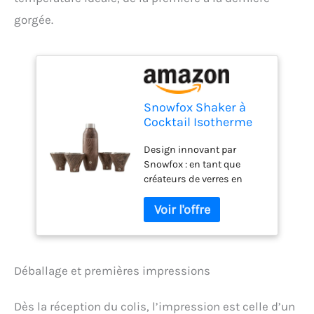
gorgée.
Snowfox Shaker à
Cocktail Isotherme
en Acier Inoxydable
Design innovant par
de 650 ML et 4 Verres
Snowfox : en tant que
à Martini,
créateurs de verres en
Accessoires de Bar à
acier à double paroi isolés
Domicile, Couvercle
sous vide spécialement
étanche avec doseur
conçus pour les martinis,
et passoire intégrée,
nous sommes ravis de
Noyer foncé
leur popularité croissante.
Si vous connaissez les
Déballage et premières impressions
martinis, vous savez qu'ils
sont destinés à être
Dès la réception du colis, l’impression est celle d’un
appréciés aux