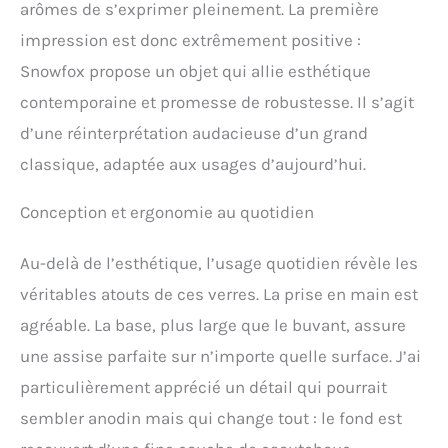
d'utiliser des outils de
arômes de s’exprimer pleinement. La première
fabrication de boissons
impression est donc extrêmement positive :
de haute qualité. Il se sent
bien dans vos mains, que
Snowfox propose un objet qui allie esthétique
vous mélangiez des
contemporaine et promesse de robustesse. Il s’agit
boissons à la maison
pour des voisins qui
d’une réinterprétation audacieuse d’un grand
aiment s'amuser ou que
classique, adaptée aux usages d’aujourd’hui.
vous soyez un mixologue
chevronné avec une barre
Conception et ergonomie au quotidien
de carrière établie. Notre
shaker léger en acier
inoxydable et nos verres à
Au-delà de l’esthétique, l’usage quotidien révèle les
martini sont faciles à tenir
véritables atouts de ces verres. La prise en main est
et très fonctionnels avec
tous les détails efficaces
agréable. La base, plus large que le buvant, assure
dont vous avez besoin,
une assise parfaite sur n’importe quelle surface. J’ai
prêts à vous servir et à
servir toute votre fête
particulièrement apprécié un détail qui pourrait
Conçus pour durer avec
sembler anodin mais qui change tout : le fond est
des détails spéciaux : nos
verres à martini sans pied