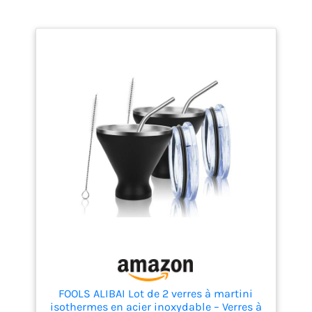
martinis, vous savez qu'ils
inoxydable et nos verres à
sont destinés à être
martini sont faciles à tenir
appréciés aux
et très fonctionnels avec
températures les plus
tous les détails efficaces
glaciales possibles. Le
dont vous avez besoin,
verre n'est pas un choix
prêts à vous servir et à
idéal, il réchauffe le
servir toute votre fête
contenu d'un degré par
Conçus pour durer avec
minute. Prenez votre
des détails spéciaux : nos
temps à boire dans nos
verres à martini sans pied
verres élégants, car ils
utilisent de l'acier
gardent les cocktails à des
inoxydable de qualité
températures inférieures
alimentaire qui est isolé
au point de congélation
sous vide dans un design
jusqu'à la toute dernière
à double paroi. Les mains
gorgée. Un cadeau célèbre
restent chaudes et sèches
Shaker à cocktail
à l'extérieur tandis que les
classique pour toutes vos
boissons restent glacées
boissons mélangées : son
à l'intérieur. Pas besoin de
look beau et robuste ne
congeler au préalable : il
FOOLS ALIBAI Lot de 2 verres à martini
fait qu'une partie de son
suffit de verser des
isothermes en acier inoxydable – Verres à
attrait : la construction à