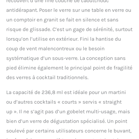
recouvert d’une fine couche de caoutchouc
utilisent de l'acier
antidérapant. Poser le verre sur une table en verre ou
inoxydable de qualité
alimentaire qui est isolé
un comptoir en granit se fait en silence et sans
sous vide dans un design
risque de glissade. C’est un gage de sérénité, surtout
à double paroi. Les mains
restent chaudes et sèches
lorsqu’on l’utilise en extérieur. Fini la hantise du
à l'extérieur tandis que les
coup de vent malencontreux ou le besoin
boissons restent glacées
à l'intérieur. Pas besoin de
systématique d’un sous-verre. La conception sans
congeler au préalable : il
pied élimine également le principal point de fragilité
suffit de verser des
des verres à cocktail traditionnels.
martinis froids, des
margaritas ou d'autres
cocktails et ils seront
La capacité de 236,8 ml est idéale pour un martini
parfaitement réfrigérés
ou d’autres cocktails « courts » servis « straight
jusqu'à ce que vous ayez
terminé. Ces verres
up ». Il ne s’agit pas d’un gobelet multi-usage, mais
Lowball durables et plus
bien d’un verre de dégustation spécialisé. Un point
légers que le verre
disposent d'un bord
soulevé par certains utilisateurs concerne le buvant,
unique de 1,2 mm qui