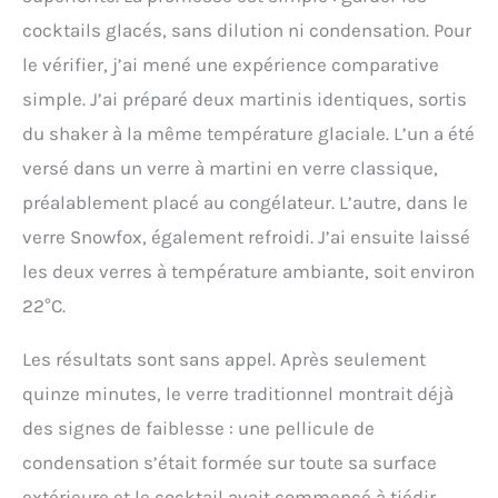
happy hours les plus
heureux et les plus
cocktails glacés, sans dilution ni condensation. Pour
branchés de tous les
le vérifier, j’ai mené une expérience comparative
temps
simple. J’ai préparé deux martinis identiques, sortis
du shaker à la même température glaciale. L’un a été
versé dans un verre à martini en verre classique,
préalablement placé au congélateur. L’autre, dans le
verre Snowfox, également refroidi. J’ai ensuite laissé
les deux verres à température ambiante, soit environ
22°C.
Les résultats sont sans appel. Après seulement
quinze minutes, le verre traditionnel montrait déjà
des signes de faiblesse : une pellicule de
condensation s’était formée sur toute sa surface
extérieure et le cocktail avait commencé à tiédir.