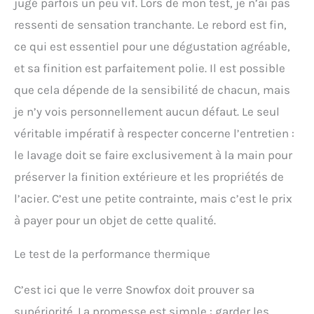
jugé parfois un peu vif. Lors de mon test, je n’ai pas
améliore vraiment votre
expérience de dégustation
ressenti de sensation tranchante. Le rebord est fin,
Gagnez du divertissement
ce qui est essentiel pour une dégustation agréable,
à la maison : comptez sur
l'équipe de SNOWFOX pour
et sa finition est parfaitement polie. Il est possible
améliorer vos fournitures
que cela dépende de la sensibilité de chacun, mais
de divertissement
intérieures et extérieures.
je n’y vois personnellement aucun défaut. Le seul
Remplissez votre bar ou
véritable impératif à respecter concerne l’entretien :
votre placard de cuisine
le lavage doit se faire exclusivement à la main pour
avec des accessoires de
barman exquis fabriqués
préserver la finition extérieure et les propriétés de
avec soin. Utilisez vos
l’acier. C’est une petite contrainte, mais c’est le prix
nouveaux verres à martini
amusants avec des
à payer pour un objet de cette qualité.
shakers, des gobelets et
des seaux à glace assortis
Le test de la performance thermique
pour un affichage
accrocheur lors de
réunions décontractées
C’est ici que le verre Snowfox doit prouver sa
ou formelles. Voici les
supériorité. La promesse est simple : garder les