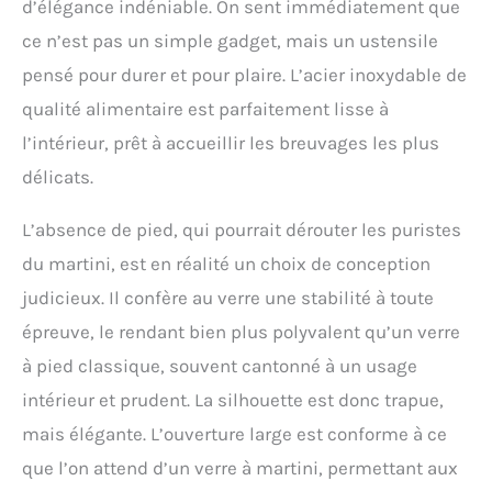
d’élégance indéniable. On sent immédiatement que
cocktail de 650 ml le rend
facile à utiliser tout en
ce n’est pas un simple gadget, mais un ustensile
fabriquant tous vos
pensé pour durer et pour plaire. L’acier inoxydable de
cocktails préférés. Les
boissons restent froides
qualité alimentaire est parfaitement lisse à
tandis que votre peau
l’intérieur, prêt à accueillir les breuvages les plus
reste chaude et sèche
lorsque vous mélangez de
délicats.
délicieuses boissons pour
vos amis et votre famille.
L’absence de pied, qui pourrait dérouter les puristes
Les joints modernes et
du martini, est en réalité un choix de conception
élégants empêchent les
fuites et empêchent le
judicieux. Il confère au verre une stabilité à toute
couvercle de coller, tandis
épreuve, le rendant bien plus polyvalent qu’un verre
qu'un doseur pratique et
une passoire intégrée
à pied classique, souvent cantonné à un usage
vous permettent de verser
intérieur et prudent. La silhouette est donc trapue,
comme un pro. Cheers
Profitez du shake : c'est
mais élégante. L’ouverture large est conforme à ce
notre devise car c'est
que l’on attend d’un verre à martini, permettant aux
tellement amusant