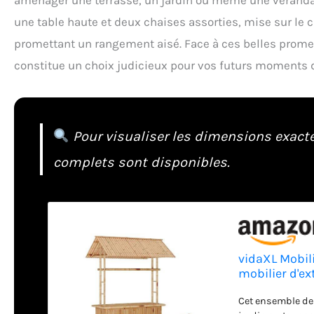
une table haute et deux chaises assorties, mise sur l
promettant un rangement aisé. Face à ces belles promes
constitue un choix judicieux pour vos futurs moments 
Pour visualiser les dimensions exactes
complets sont disponibles.
vidaXL Mobili
mobilier d'ex
mobilier de P
Cet ensemble de 