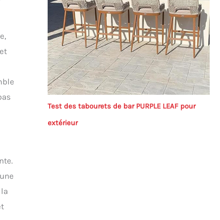
e,
et
mble
pas
Test des tabourets de bar PURPLE LEAF pour
extérieur
nte.
 une
 la
et