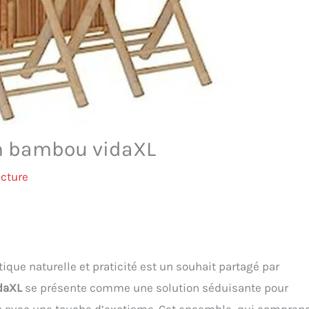
en bambou vidaXL
ecture
tique naturelle et praticité est un souhait partagé par
daXL
se présente comme une solution séduisante pour
 avec une touche d’exotisme. Cet ensemble, qui compren