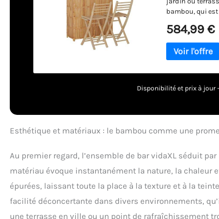
jardin ou terras
bambou, qui est
pendant longtem
584,99 €
chaises de jardi
comptoir de bar p
protection contr
vos amis. 【Fonct
sont pas utilisée
Disponibilité et prix à jou
Esthétique et matériaux : le bambou comme une prome
Au premier regard, l’ensemble de bar vidaXL séduit par 
matériau évoque instantanément la nature, la chaleur et
épurées, laissant toute la place à la texture et à la tei
facilité déconcertante dans divers environnements, qu’i
une terrasse en ville ou un point de rafraîchissement tro