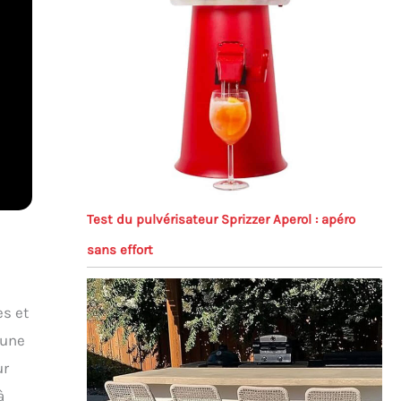
Test du pulvérisateur Sprizzer Aperol : apéro
sans effort
es et
 une
ur
à