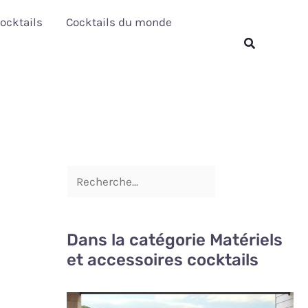
R
ocktails
Cocktails du monde
e
Rechercher
c
h
e
r
c
h
e
r
Dans la catégorie Matériels
et accessoires cocktails