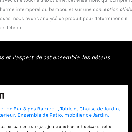
e charme intemporel du bambou et sur une
conception pliab
ses, nous avons analysé ce produit pour déterminer s’il
de détente.
 et l’aspect de cet ensemble, les détails
er de Bar 3 pcs Bambou, Table et Chaise de Jardin,
térieur, Ensemble de Patio, mobilier de Jardin,
atio
bar en bambou unique ajoute une touche tropicale à votre