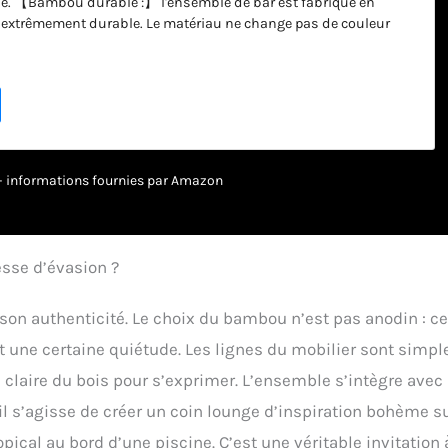
se. 【Bambou durable :】 l'ensemble de bar est fabriqué en
 extrêmement durable. Le matériau ne change pas de couleur
ps. 【Cadre robuste :】 le cadre en bambou de la table et des
n assure robustesse et stabilité. 【Design attrayant :】 le
résente un design distinctif avec un toit qui offre une
e le soleil pendant que vous vous amusez avec votre famille et
ion pliable :】 les chaises peuvent être repliées lorsqu'elles ne
s.
r – informations fournies par Amazon
sse d’évasion ?
son authenticité. Le choix du bambou n’est pas anodin : ce
 une certaine quiétude. Les lignes du mobilier sont simpl
nte claire du bois pour s’exprimer. L’ensemble s’intègre avec
l s’agisse de créer un coin lounge d’inspiration bohème s
pical au bord d’une piscine. C’est une véritable invitation 