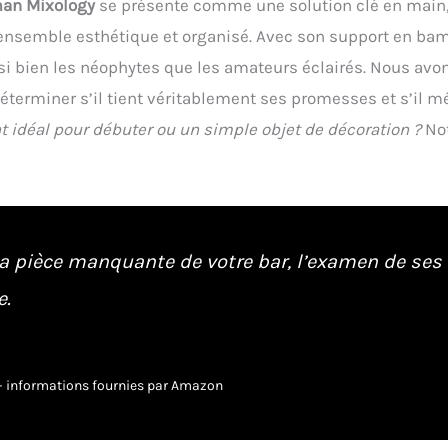
man Mixology
se présente comme une solution clé en main
n ensemble esthétique et organisé. Avec son support en b
ussi bien les néophytes que les amateurs éclairés. Nous avo
 déterminer s’il tient véritablement ses promesses et s’il m
t idéal pour débuter ou un simple objet de décoration ?
No
a pièce manquante de votre bar, l’examen de ses
e.
r – informations fournies par Amazon