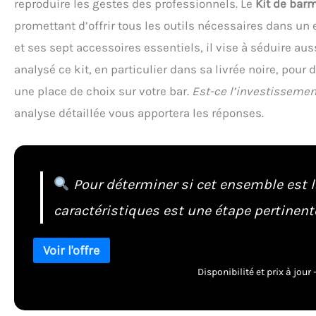
reproduire les gestes des professionnels. Le
Kit de bar
promettant d’offrir tous les outils nécessaires dans u
et ses sept accessoires essentiels, il vise à séduire a
analysé ce kit, en particulier dans sa livrée noire, pour
une place de choix sur votre bar.
Est-ce l’investissemen
analyse détaillée vous apportera les réponses.
Pour déterminer si cet ensemble est l
caractéristiques est une étape pertinent
Disponibilité et prix à jou