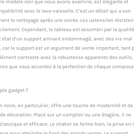
r le modèle noir que nous avons examiné, est élégante et
atibilité avec le lave-vaisselle. C’est un détail qui a son
ent le nettoyage après une soirée. Les ustensiles résisten
lement. Cependant, le tableau est assombri par la qualit
nt état d’un support arrivant endommagé, avec des vis mal
, car le support est un argument de vente important, tant 
 élément contraste avec la robustesse apparente des outils.
tance que vous accordez à la perfection de chaque composa
mple gadget ?
n noire, en particulier, offre une touche de modernité et de
 de décoration. Placé sur un comptoir ou une étagère, il ne
 classique et efficace. Le shaker se ferme bien, la prise en
gue pour atteindre le fond des grands verres. Le support,