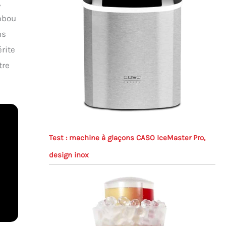
,
ambou
ns
érite
tre
Test : machine à glaçons CASO IceMaster Pro,
design inox