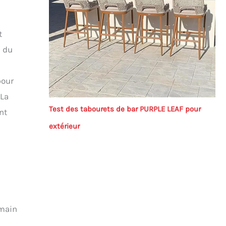
t
é du
pour
 La
Test des tabourets de bar PURPLE LEAF pour
nt
extérieur
 main