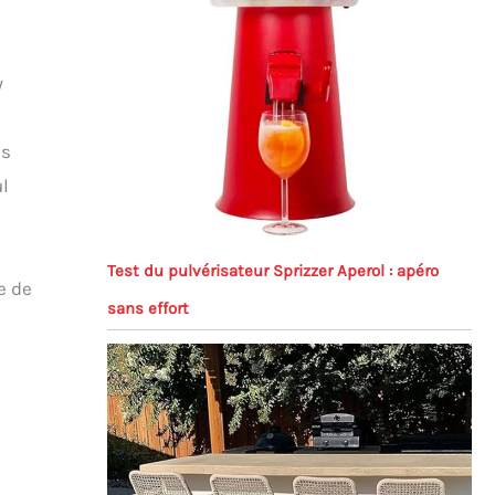
y
es
ul
Test du pulvérisateur Sprizzer Aperol : apéro
e de
sans effort