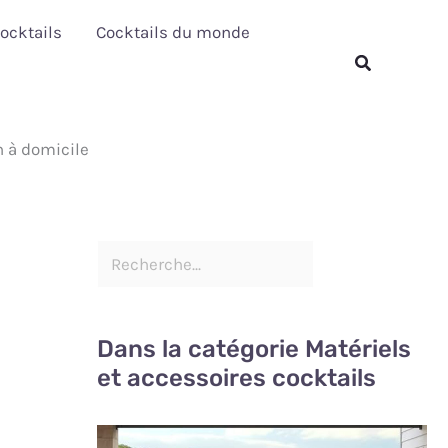
R
ocktails
Cocktails du monde
e
Rechercher
c
h
n à domicile
e
r
c
h
e
r
Dans la catégorie Matériels
et accessoires cocktails