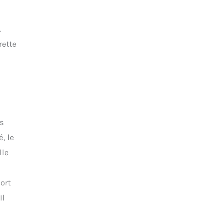
.
rette
s
, le
lle
ort
Il