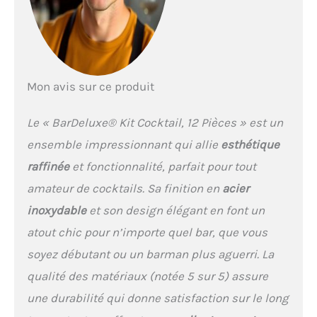
industriels de sorte que
chaque pièce soit
parfaitement adaptée à
votre prise en main.
Chaque étape devient
ainsi une expérience
Mon avis sur ce produit
jusqu'à ce que la boisson
finale soit servie. Étonnez
vos amis avec des
Le « BarDeluxe® Kit Cocktail, 12 Pièces » est un
boissons parfaites et
ensemble impressionnant qui allie
esthétique
essayez de nouvelles
recettes.
MATÉRIAUX
raffinée
et fonctionnalité, parfait pour tout
HAUT DE GAMME - Notre
amateur de cocktails. Sa finition en
acier
shaker cocktail est 100%
inoxydable
et son design élégant en font un
résistant aux fuites et
toutes ses pièces sont en
atout chic pour n’importe quel bar, que vous
acier inoxydable 304, de
soyez débutant ou un barman plus aguerri. La
qualité alimentaire et
lavable au lave-vaisselle.
qualité des matériaux (notée 5 sur 5) assure
De plus, notre set cocktail
une durabilité qui donne satisfaction sur le long
professionnel est conçu
pour une utilisation