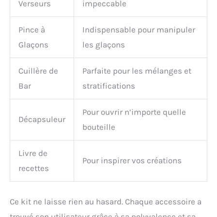
sommes convaincus que
Verseurs
impeccable
vous allez adorer notre
coffret à cocktail. Nous le
Pince à
Indispensable pour manipuler
couvrons ainsi par une
garantie satisfait ou
Glaçons
les glaçons
remboursé de 30 jours et
une garantie de
Cuillère de
Parfaite pour les mélanges et
remplacement du
fabricant de 2 ans.
Bar
stratifications
Pour ouvrir n’importe quelle
Décapsuleur
bouteille
Livre de
Pour inspirer vos créations
recettes
Ce kit ne laisse rien au hasard. Chaque accessoire a
trouvé son utilisateur grâce à sa polyvalence et sa