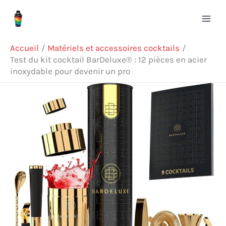
Aller
Rechercher
au
contenu
Accueil
Matériels et accessoires cocktails
Test du kit cocktail BarDeluxe® : 12 pièces en acier
inoxydable pour devenir un pro