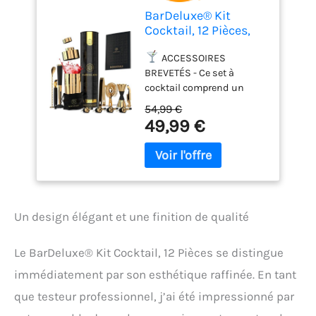
BarDeluxe® Kit
Cocktail, 12 Pièces,
Kit Cocktail
Professionnel |
ACCESSOIRES
Shaker Cocktail
BREVETÉS - Ce set à
750ml, Acier
cocktail comprend un
Inoxydable | Cocktail
doseur à cocktail et un
54,99 €
Shaker Kit, Kit
pilon à cocktail brevetés,
49,99 €
Barman, Cocktail Kit
dotés de manche ou
| Set de Cocktail |
surface caoutchoutés
Livre de Cocktails
pour une prise en main
(Or)
optimale. En outre, le kit
cocktail complet
comprend un mixer
Un design élégant et une finition de qualité
shaker, un zesteur, 4 becs
verseurs, une pince à
glaçons, une cuillère de
Le BarDeluxe® Kit Cocktail, 12 Pièces se distingue
bar et un ouvre-bouteille
immédiatement par son esthétique raffinée. En tant
multifonctions.
que testeur professionnel, j’ai été impressionné par
POURQUOI CHOISIR NOTRE
COCKTAIL KIT - Notre kit a