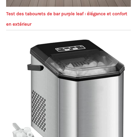
Test des tabourets de bar purple leaf : élégance et confort
en extérieur