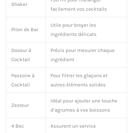
De plus, notre set cocktail
Shaker
facilement vos cocktails
professionnel est conçu
pour une utilisation
durable au sein des bars
Utile pour broyer les
et restaurants et est un
Pilon de Bar
produit déjà apprécié par
ingrédients délicats
de nombreux barmen
professionnels.
IDÉE
Doseur à
Précis pour mesurer chaque
CADEAU PARFAITE - Notre
bartender kit est fourni
Cocktail
ingrédient
dans une boîte à cocktail
sophistiquée et peut être
Passoire à
Pour filtrer les glaçons et
offert comme cadeau idéal
pour n'importe quelle
Cocktail
autres éléments solides
occasion. Que ce soit un
cadeau d'anniversaire, un
Idéal pour ajouter une touche
cadeau de mariage ou un
Zesteur
cadeau de pendaison de
d’agrumes à vos boissons
crémaillère.
SATISFACTION GARANTIE ! -
4 Bec
Assurent un service
Chez BarDeluxe, nous