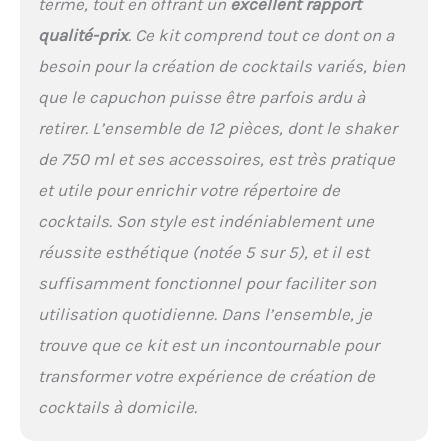
terme, tout en offrant un
excellent rapport
durable au sein des bars
qualité-prix
. Ce kit comprend tout ce dont on a
et restaurants et est un
produit déjà apprécié par
besoin pour la création de cocktails variés, bien
de nombreux barmen
que le capuchon puisse être parfois ardu à
professionnels.
IDÉE
CADEAU PARFAITE - Notre
retirer. L’ensemble de 12 pièces, dont le shaker
bartender kit est fourni
de 750 ml et ses accessoires, est très pratique
dans une boîte à cocktail
sophistiquée et peut être
et utile pour enrichir votre répertoire de
offert comme cadeau idéal
cocktails. Son style est indéniablement une
pour n'importe quelle
occasion. Que ce soit un
réussite esthétique (notée 5 sur 5), et il est
cadeau d'anniversaire, un
suffisamment fonctionnel pour faciliter son
cadeau de mariage ou un
cadeau de pendaison de
utilisation quotidienne. Dans l’ensemble, je
crémaillère.
trouve que ce kit est un incontournable pour
SATISFACTION GARANTIE ! -
transformer votre expérience de création de
Chez BarDeluxe, nous
sommes convaincus que
cocktails à domicile.
vous allez adorer notre
coffret à cocktail. Nous le