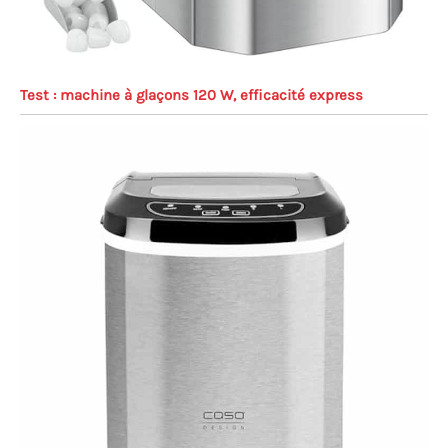
Test : machine à glaçons 120 W, efficacité express