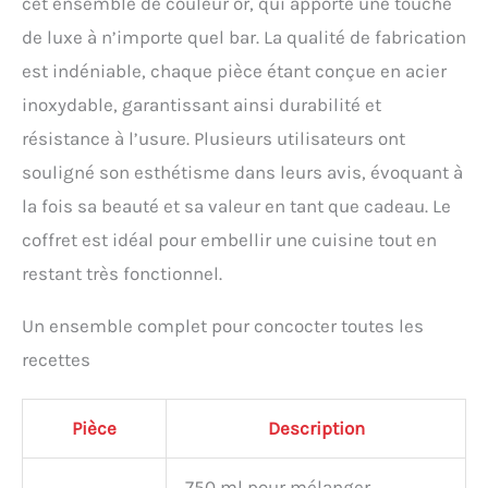
cet ensemble de couleur or, qui apporte une touche
cocktail a été conçu par un
de luxe à n’importe quel bar. La qualité de fabrication
concepteur de produits
industriels de sorte que
est indéniable, chaque pièce étant conçue en acier
chaque pièce soit
inoxydable, garantissant ainsi durabilité et
parfaitement adaptée à
votre prise en main.
résistance à l’usure. Plusieurs utilisateurs ont
Chaque étape devient
souligné son esthétisme dans leurs avis, évoquant à
ainsi une expérience
jusqu'à ce que la boisson
la fois sa beauté et sa valeur en tant que cadeau. Le
finale soit servie. Étonnez
coffret est idéal pour embellir une cuisine tout en
vos amis avec des
boissons parfaites et
restant très fonctionnel.
essayez de nouvelles
recettes.
MATÉRIAUX
Un ensemble complet pour concocter toutes les
HAUT DE GAMME - Notre
recettes
shaker cocktail est 100%
résistant aux fuites et
toutes ses pièces sont en
Pièce
Description
acier inoxydable 304, de
qualité alimentaire et
lavable au lave-vaisselle.
750 ml pour mélanger