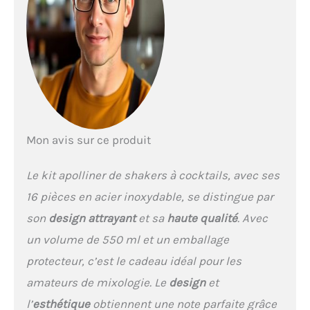
pour une maniabilité enthousiasmante,
kit
cocktail, le petit prince devant son roi vous
sentirez unique avec shaker de cocktail
professionnel.
Kit de Barman Professionnel
Complet
shaker professionnel
cocktail,S'adapte à tous les goûts un peu
vintage, rétro moderne,
décoration
attrayante offre un aspect agréable, avec
élégance innée tout un mélange parfait pour
votre meilleure fête
Apolliner, Set de bar
Mon avis sur ce produit
Professionnel , cocktail shaker kit
Cocktail
Shaker faits avec extrême facilite pour des
Le kit apolliner de shakers à cocktails, avec ses
cocktails parfaits
équipements de cuisine
16 pièces en acier inoxydable, se distingue par
indispensable pour un set de spritz alcoolisés
Negroni pour bar, set complet, avec double
son
design attrayant
et sa
haute qualité
. Avec
jigger Professionnel.
un volume de 550 ml et un emballage
protecteur, c’est le cadeau idéal pour les
amateurs de mixologie. Le
design
et
l’
esthétique
obtiennent une note parfaite grâce