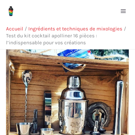
Aller
Rechercher
au
contenu
Accueil
Ingrédients et techniques de mixologies
Test du kit cocktail apolliner 16 pièces :
l’indispensable pour vos créations