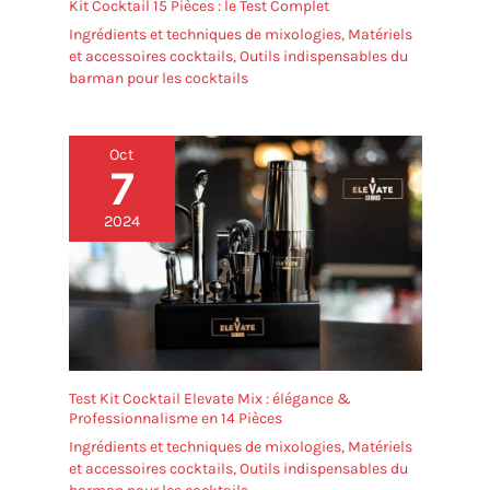
Kit Cocktail 15 Pièces : le Test Complet
Ingrédients et techniques de mixologies
,
Matériels
et accessoires cocktails
,
Outils indispensables du
barman pour les cocktails
Oct
7
2024
Test Kit Cocktail Elevate Mix : élégance &
Professionnalisme en 14 Pièces
Ingrédients et techniques de mixologies
,
Matériels
et accessoires cocktails
,
Outils indispensables du