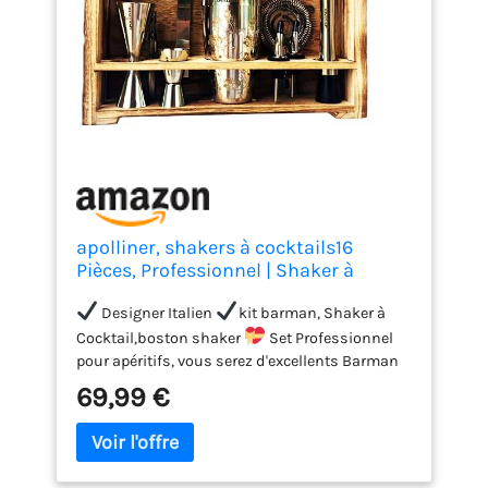
apolliner, shakers à cocktails16
Pièces, Professionnel | Shaker à
Cocktail 550ml, Acier Inoxydable | Kit
Cocktail,Shaker Barman,kit Cocktail |
Designer Italien
kit barman, Shaker à
Service à Cocktail avec Coffret en Bois
Cocktail,boston shaker
Set Professionnel
précieux.
pour apéritifs, vous serez d'excellents Barman
avec
Apolliner
shakers à cocktails, idées
69,99 €
pour Aperol Spritz, coktail,et cocktails sans
alcool et non en cadeau recettes sur notre site,
tout réalisé avec une qualité maximale.
Kit
pour cocktail
Apolliner kit, cocktail,Contient