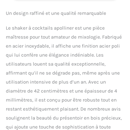
dans une boîte en bois précieux, au total 16
produits shaker dessiné rose fleuri 550 ml,
Un design raffiné et une qualité remarquable
1spoon,2jigger,1corkscew,1icetong,1strainer2po
urer,2capsules,1muddler,1paulownia Wood,1
Le shaker à cocktails apolliner est une pièce
coffret cadeau en bois précieux.
Apolliner,
Bartender Kit
kit cocktail complet,Fabriqué
maîtresse pour tout amateur de mixologie. Fabriqué
tout en acier inoxydable thermique ultra léger
en acier inoxydable, il affiche une finition acier poli
pour une maniabilité enthousiasmante,
kit
cocktail, le petit prince devant son roi vous
qui lui confère une élégance indéniable. Les
sentirez unique avec shaker de cocktail
utilisateurs louent sa qualité exceptionnelle,
professionnel.
Kit de Barman Professionnel
affirmant qu’il ne se dégrade pas, même après une
Complet
shaker professionnel
cocktail,S'adapte à tous les goûts un peu
utilisation intensive de plus d’un an. Avec un
vintage, rétro moderne,
décoration
diamètre de 42 centimètres et une épaisseur de 4
attrayante offre un aspect agréable, avec
élégance innée tout un mélange parfait pour
millimètres, il est conçu pour être robuste tout en
votre meilleure fête
Apolliner, Set de bar
restant esthétiquement plaisant. De nombreux avis
Professionnel , cocktail shaker kit
Cocktail
Shaker faits avec extrême facilite pour des
soulignent la beauté du présentoir en bois précieux,
cocktails parfaits
équipements de cuisine
qui ajoute une touche de sophistication à toute
indispensable pour un set de spritz alcoolisés