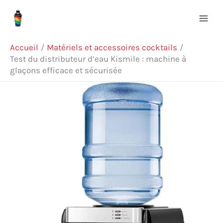
Aller
R
au
e
contenu
c
Accueil
Matériels et accessoires cocktails
h
Test du distributeur d’eau Kismile : machine à
glaçons efficace et sécurisée
e
r
c
h
e
r