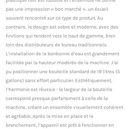
plastique noir est robuste et l’ensemble ne donne
les informations peuvent être affichées en un
pas une impression « bon marché », un écueil
coup d'œil, afin que les gens puissent
facilement saisir chaque détail du
souvent rencontré sur ce type de produit. Au
fonctionnement de la machine
contraire, le design est sobre et moderne, avec des
finitions qui tendent vers le haut de gamme, bien
loin des distributeurs de bureau traditionnels.
L’installation de la bonbonne d’eau est grandement
facilitée par la hauteur modérée de la machine. J’ai
pu positionner une bouteille standard de 19 litres (5
gallons) sans effort particulier. Esthétiquement,
l’harmonie est réussie : la largeur de la bouteille
correspond presque parfaitement à celle de la
machine, créant un ensemble visuellement cohérent
et agréable. Après la mise en place et le
branchement, l’appareil est prêt à fonctionner en