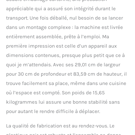
Les glaçons en forme de balle conservent leur
forme plus longtemps et sont parfaits pour le
appréciable qui a assuré son intégrité durant le
whisky, les boissons froides et plus encore
transport. Une fois déballé, nul besoin de se lancer
Haute efficacité et économie d'énergie : adoptez
la technologie de réfrigération à économie
dans un montage complexe : la machine est livrée
d'énergie pour réduire la consommation
entièrement assemblée, prête à l’emploi. Ma
d'énergie et économiser de l'électricité. Il y a des
rappels de pénurie d'eau et des rappels
première impression est celle d’un appareil aux
complets de glace, arrête automatiquement la
dimensions contenues, presque plus petit que ce à
glace pour éviter le gaspillage Sûr et facile à
utiliser : un verrou de sécurité pour enfants est
quoi je m’attendais. Avec ses 29,01 cm de largeur
configuré pour éviter que les enfants ne soient
pour 30 cm de profondeur et 83,59 cm de hauteur, il
accidentellement brûlés. Le produit est facile à
utiliser et convient aux utilisateurs de tous
trouve facilement sa place, même dans une cuisine
âges, y compris ceux qui sont plus âgés et peut
où l’espace est compté. Son poids de 15,65
rapidement s'adapter à ses fonctions simples
kilogrammes lui assure une bonne stabilité sans
Contrôle intelligent et pratique : le panneau
tactile est associé à des boutons mécaniques
pour autant le rendre difficile à déplacer.
sophistiqués, ce qui rend le processus de
fonctionnement intuitif et pratique. Qu'il
La qualité de fabrication est au rendez-vous. Le
s'agisse de régler l'eau froide ou chaude, ou de
régler le mode de fabrication de glace, toutes