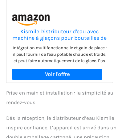
Kismile Distributeur d'eau avec
machine à glaçons pour bouteilles de
2, 3 ou 15 gallons, fabrication de glace
Intégration multifonctionnelle et gain de place :
quotidienne de 15 kg, verrouillage de
il peut fournir de l'eau potable chaude et froide,
sécurité enfant et design économe en
et peut faire automatiquement de la glace. Pas
énergie pour la
besoin d'acheter une machine à glaçons
supplémentaire, réduit l'empreinte au sol,
améliore la commodité d'utilisation, convient
pour le personnel de bureau, la zone de repos
Prise en main et installation : la simplicité au
du salon, la cuisine et d'autres occasions
Faites de la glace rapidement : le distributeur
rendez-vous
d'eau Kismile est livré avec une fonction de
fabrication de glace qui peut faire 15 kg de glace
Dès la réception, le distributeur d’eau Kismile
en 24 heures, 9 glaçons en 6 minutes, et 2,5 L
de stockage de glace pour vous garder frais et
inspire confiance. L’appareil est arrivé dans un
délicieux lorsque vous avez besoin de glace.
double emballage cartonné, une précaution