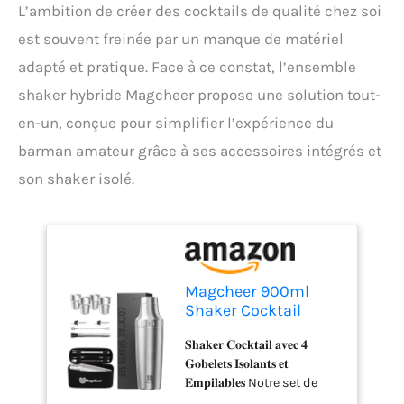
L’ambition de créer des cocktails de qualité chez soi
est souvent freinée par un manque de matériel
adapté et pratique. Face à ce constat, l’ensemble
shaker hybride Magcheer propose une solution tout-
en-un, conçue pour simplifier l’expérience du
barman amateur grâce à ses accessoires intégrés et
son shaker isolé.
Magcheer 900ml
Shaker Cocktail
Isotherme
𝐒𝐡𝐚𝐤𝐞𝐫 𝐂𝐨𝐜𝐤𝐭𝐚𝐢𝐥 𝐚𝐯𝐞𝐜 𝟒
Professionnel avec
𝐆𝐨𝐛𝐞𝐥𝐞𝐭𝐬 𝐈𝐬𝐨𝐥𝐚𝐧𝐭𝐬 𝐞𝐭
Tasse Empilable 4
𝐄𝐦𝐩𝐢𝐥𝐚𝐛𝐥𝐞𝐬 Notre set de
Pièces | Kit Cocktail 9
shaker cocktail comprend