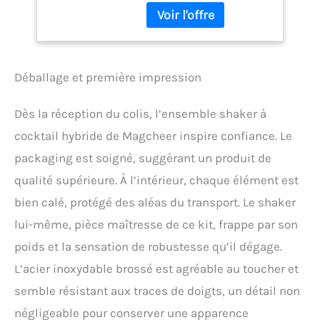
Pièces avec Sac de
4 tasse isotherme
Rangement | Kit
empilables qui se rangent
Barman pour
parfaitement à l'intérieur
Débutants et
de notre shaker isolé sous
Barmans(Argent)
vide, rehaussant ainsi
Déballage et première impression
votre expérience cocktail.
Que vous partiez en pique-
Dès la réception du colis, l’ensemble shaker à
nique, en soirée ou en
vacances à la plage, ce set
cocktail hybride de Magcheer inspire confiance. Le
de voyage vous garantit de
packaging est soigné, suggérant un produit de
pouvoir savourer un
cocktail frais à tout
qualité supérieure. À l’intérieur, chaque élément est
moment, où que vous
bien calé, protégé des aléas du transport. Le shaker
soyez. 𝐒𝐡𝐚𝐤𝐞𝐫 𝐂𝐨𝐜𝐤𝐭𝐚𝐢𝐥
lui-même, pièce maîtresse de ce kit, frappe par son
𝐀𝐧𝐭𝐢𝐠𝐞𝐥–𝐆𝐚𝐫𝐝𝐞 𝐕𝐨𝐬 𝐌𝐚𝐢𝐧𝐬 𝐚𝐮
𝐒𝐞𝐜 Le shaker cocktail
poids et la sensation de robustesse qu’il dégage.
Magcheer est doté d'une
L’acier inoxydable brossé est agréable au toucher et
double paroi isolée sous
vide qui maintient vos
semble résistant aux traces de doigts, un détail non
boissons au frais tout en
négligeable pour conserver une apparence
garantissant que vos