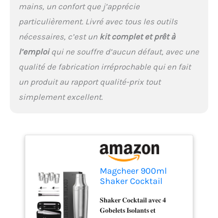
𝐃𝐨𝐬𝐞𝐮𝐫 𝐈𝐧𝐭é𝐠𝐫é Ce kit
mains, un confort que j’apprécie
cocktail est pourvu de
marquages de mesure
particulièrement. Livré avec tous les outils
intégrés, avec des échelles
nécessaires, c’est un
kit complet et prêt à
précises allant de ½ oz (15
l’emploi
qui ne souffre d’aucun défaut, avec une
ml) à 9 oz (270 ml). Le verre
doseur intégré vous
qualité de fabrication irréprochable qui en fait
permet de préparer jusqu'à
un produit au rapport qualité-prix tout
trois boissons lisses à la
fois, éliminant les
simplement excellent.
impuretés pour un goût
raffiné à chaque
utilisation. 𝐒𝐨𝐲𝐞𝐳 𝐥𝐚 𝐒𝐭𝐚𝐫 𝐝𝐞
𝐥𝐚 𝐅ê𝐭𝐞 𝐚𝐯𝐞𝐜 𝐍𝐨𝐭𝐫𝐞 𝐂𝐨𝐜𝐤𝐭𝐚𝐢𝐥
𝐊𝐢𝐭 Le set inclut tout le
nécessaire—un shaker
cocktail de 900ml (avec
Magcheer 900ml
Verre Doseur intégré), une
Shaker Cocktail
cuillère à bar, un pilon
Isotherme
(muddleur) et deux becs
𝐒𝐡𝐚𝐤𝐞𝐫 𝐂𝐨𝐜𝐤𝐭𝐚𝐢𝐥 𝐚𝐯𝐞𝐜 𝟒
Professionnel avec
verseurs. De plus, il est
𝐆𝐨𝐛𝐞𝐥𝐞𝐭𝐬 𝐈𝐬𝐨𝐥𝐚𝐧𝐭𝐬 𝐞𝐭
Tasse Empilable 4
livré avec une pochette de