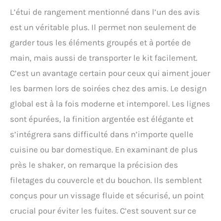
fois, éliminant les
L’étui de rangement mentionné dans l’un des avis
impuretés pour un goût
raffiné à chaque
est un véritable plus. Il permet non seulement de
utilisation. 𝐒𝐨𝐲𝐞𝐳 𝐥𝐚 𝐒𝐭𝐚𝐫 𝐝𝐞
garder tous les éléments groupés et à portée de
𝐥𝐚 𝐅ê𝐭𝐞 𝐚𝐯𝐞𝐜 𝐍𝐨𝐭𝐫𝐞 𝐂𝐨𝐜𝐤𝐭𝐚𝐢𝐥
𝐊𝐢𝐭 Le set inclut tout le
main, mais aussi de transporter le kit facilement.
nécessaire—un shaker
C’est un avantage certain pour ceux qui aiment jouer
cocktail de 900ml (avec
Verre Doseur intégré), une
les barmen lors de soirées chez des amis. Le design
cuillère à bar, un pilon
global est à la fois moderne et intemporel. Les lignes
(muddleur) et deux becs
verseurs. De plus, il est
sont épurées, la finition argentée est élégante et
livré avec une pochette de
s’intégrera sans difficulté dans n’importe quelle
transport pratique pour
une portabilité facile.
cuisine ou bar domestique. En examinant de plus
𝐂𝐨𝐧𝐬𝐭𝐫𝐮𝐜𝐭𝐢𝐨𝐧 𝐏𝐫𝐞𝐦𝐢𝐮𝐦 𝐞𝐧
près le shaker, on remarque la précision des
𝐀𝐜𝐢𝐞𝐫 𝐈𝐧𝐨𝐱𝐲𝐝𝐚𝐛𝐥𝐞 𝟏𝟖/𝟖
Fabriqué en acier
filetages du couvercle et du bouchon. Ils semblent
inoxydable 18/8 de haute
conçus pour un vissage fluide et sécurisé, un point
qualité, ce shaker cocktail
arbore une finition
crucial pour éviter les fuites. C’est souvent sur ce
luxueuse et