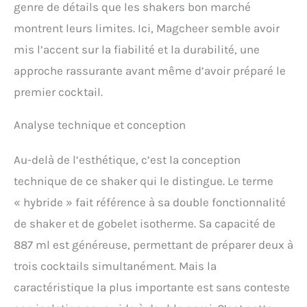
genre de détails que les shakers bon marché
professionnelle. Son
montrent leurs limites. Ici, Magcheer semble avoir
design ergonomique
assure une prise en main
mis l’accent sur la fiabilité et la durabilité, une
confortable, avec un
approche rassurante avant même d’avoir préparé le
bouchon supérieur texturé
pour un meilleur contrôle.
premier cocktail.
Qu'il s'agisse d'un bar à la
maison ou en extérieur, il
Analyse technique et conception
représente le mélange
parfait entre durabilité et
style.
Au-delà de l’esthétique, c’est la conception
technique de ce shaker qui le distingue. Le terme
« hybride » fait référence à sa double fonctionnalité
de shaker et de gobelet isotherme. Sa capacité de
887 ml est généreuse, permettant de préparer deux à
trois cocktails simultanément. Mais la
caractéristique la plus importante est sans conteste