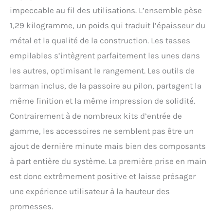
mains restent sèches et
impeccable au fil des utilisations. L’ensemble pèse
confortables.
1,29 kilogramme, un poids qui traduit l’épaisseur du
Contrairement aux
shakers ordinaires, celui-
métal et la qualité de la construction. Les tasses
ci empêche la formation
empilables s’intègrent parfaitement les unes dans
de condensation. Son
intérieur lisse et sans
les autres, optimisant le rangement. Les outils de
jointure rend le nettoyage
barman inclus, de la passoire au pilon, partagent la
facile – il est même lavable
au lave-vaisselle pour une
même finition et la même impression de solidité.
commodité absolue.
Contrairement à de nombreux kits d’entrée de
𝐒𝐡𝐚𝐤𝐞𝐫 𝐂𝐨𝐜𝐤𝐭𝐚𝐢𝐥 𝐚𝐯𝐞𝐜 𝐕𝐞𝐫𝐫𝐞
𝐃𝐨𝐬𝐞𝐮𝐫 𝐈𝐧𝐭é𝐠𝐫é Ce kit
gamme, les accessoires ne semblent pas être un
cocktail est pourvu de
ajout de dernière minute mais bien des composants
marquages de mesure
intégrés, avec des échelles
à part entière du système. La première prise en main
précises allant de ½ oz (15
est donc extrêmement positive et laisse présager
ml) à 9 oz (270 ml). Le verre
doseur intégré vous
une expérience utilisateur à la hauteur des
permet de préparer jusqu'à
promesses.
trois boissons lisses à la