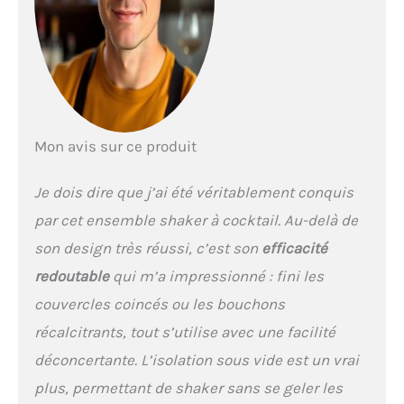
moment, où que vous
soyez. 𝐒𝐡𝐚𝐤𝐞𝐫 𝐂𝐨𝐜𝐤𝐭𝐚𝐢𝐥
𝐀𝐧𝐭𝐢𝐠𝐞𝐥–𝐆𝐚𝐫𝐝𝐞 𝐕𝐨𝐬 𝐌𝐚𝐢𝐧𝐬 𝐚𝐮
𝐒𝐞𝐜 Le shaker cocktail
Magcheer est doté d'une
double paroi isolée sous
vide qui maintient vos
boissons au frais tout en
Mon avis sur ce produit
garantissant que vos
mains restent sèches et
Je dois dire que j’ai été véritablement conquis
confortables.
Contrairement aux
par cet ensemble shaker à cocktail. Au-delà de
shakers ordinaires, celui-
son design très réussi, c’est son
efficacité
ci empêche la formation
de condensation. Son
redoutable
qui m’a impressionné : fini les
intérieur lisse et sans
couvercles coincés ou les bouchons
jointure rend le nettoyage
facile – il est même lavable
récalcitrants, tout s’utilise avec une facilité
au lave-vaisselle pour une
déconcertante. L’isolation sous vide est un vrai
commodité absolue.
𝐒𝐡𝐚𝐤𝐞𝐫 𝐂𝐨𝐜𝐤𝐭𝐚𝐢𝐥 𝐚𝐯𝐞𝐜 𝐕𝐞𝐫𝐫𝐞
plus, permettant de shaker sans se geler les