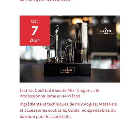
Oct
7
2024
Test Kit Cocktail Elevate Mix : élégance &
Professionnalisme en 14 Pièces
Ingrédients et techniques de mixologies
,
Matériels
et accessoires cocktails
,
Outils indispensables du
barman pour les cocktails