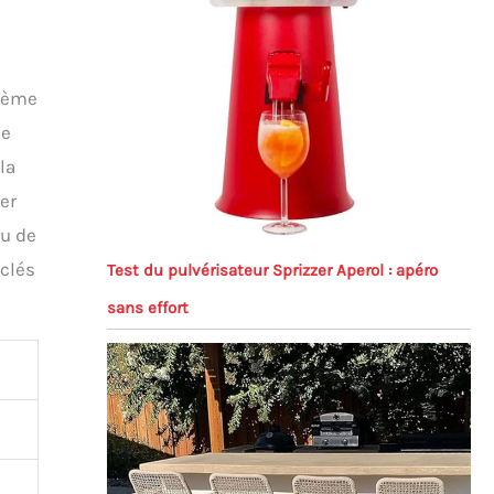
stème
ne
la
er
au de
 clés
Test du pulvérisateur Sprizzer Aperol : apéro
sans effort