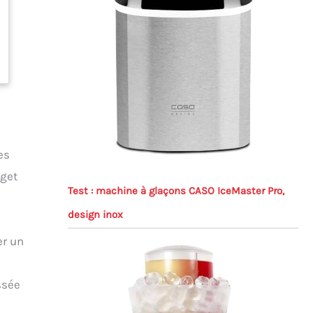
es
dget
Test : machine à glaçons CASO IceMaster Pro,
design inox
er un
ssée