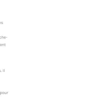
es
èche-
ront
 Il
 pour