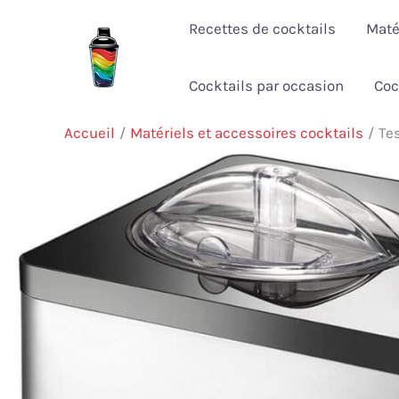
Aller
Recettes de cocktails
Maté
au
contenu
Cocktails par occasion
Coc
Accueil
Matériels et accessoires cocktails
Te