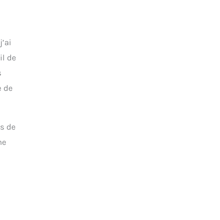
j’ai
il de
s
e de
es de
ne