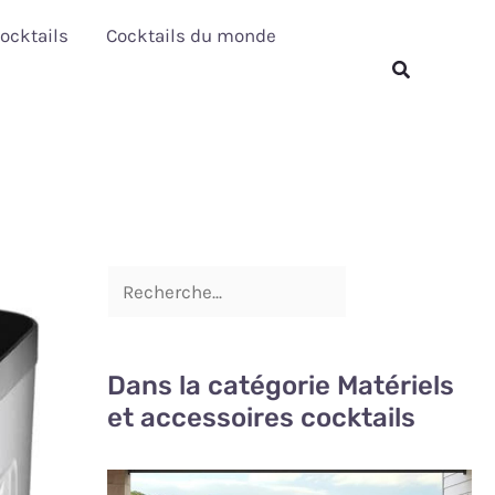
R
ocktails
Cocktails du monde
e
Rechercher
c
h
e
r
c
h
e
r
Dans la catégorie Matériels
et accessoires cocktails