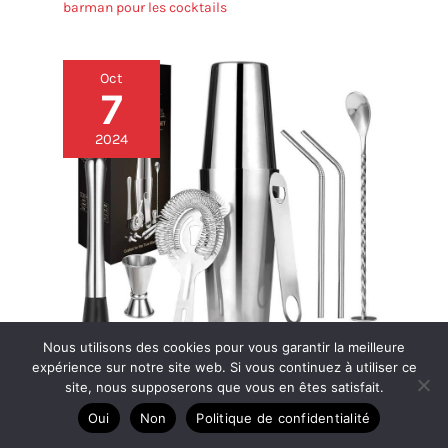
barman pour les cocktails
Oct
7
2024
Nous utilisons des cookies pour vous garantir la meilleure
expérience sur notre site web. Si vous continuez à utiliser ce
site, nous supposerons que vous en êtes satisfait.
Kit Cocktail 15 Pièces : le Test Complet
Oui
Non
Politique de confidentialité
Ingrédients et techniques de mixologies
,
Matériels