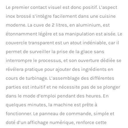
DIY Saine et Ludique]
Le premier contact visuel est donc positif. L’aspect
Prenez le contrôle de vos
inox brossé s’intègre facilement dans une cuisine
ingrédients : sucre, bio...
Tout est possible ! Son
moderne. La cuve de 2 litres, en aluminium, est
design élégant en acier
étonnamment légère et sa manipulation est aisée. Le
inoxydable fera sensation
dans votre cuisine. C'est
couvercle transparent est un atout indéniable, car il
également le cadeau idéal
permet de surveiller la prise de la glace sans
pour tous les gourmands.
interrompre le processus, et son ouverture dédiée se
révélera pratique pour ajouter des ingrédients en
cours de turbinage. L’assemblage des différentes
parties est intuitif et ne nécessite pas de se plonger
dans le mode d’emploi pendant des heures. En
quelques minutes, la machine est prête à
fonctionner. Le panneau de commande, simple et
doté d’un affichage numérique, renforce cette