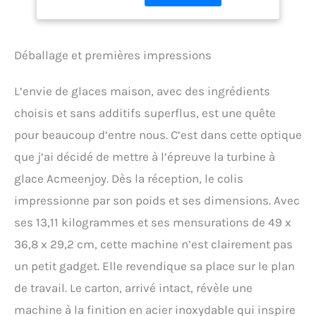
vous offre des glaces
Machine à Glace,
maison onctueuses en
pour Faire
moins d'une heure. Son
Sorbets/Crème
écran LCD et ses
Glacée/Gelato
Déballage et premières impressions
commandes intuitives (3
modes, minuterie) la
L’envie de glaces maison, avec des ingrédients
rendent incroyablement
simple d'utilisation.
choisis et sans additifs superflus, est une quête
[Fraîcheur et Crémeux
pour beaucoup d’entre nous. C’est dans cette optique
Inégalés] Grâce à ses 3
modes (Fabrication,
que j’ai décidé de mettre à l’épreuve la turbine à
Mélange seule,
glace Acmeenjoy. Dès la réception, le colis
Rafraîchissement), vous
impressionne par son poids et ses dimensions. Avec
obtenez une texture
parfaitement lisse et
ses 13,11 kilogrammes et ses mensurations de 49 x
crémeuse. Le mode
36,8 x 29,2 cm, cette machine n’est clairement pas
"Rafraîchissement"
préserve ensuite la
un petit gadget. Elle revendique sa place sur le plan
fraîcheur de vos desserts,
de travail. Le carton, arrivé intact, révèle une
même pendant des
heures. [Polyvalence et
machine à la finition en acier inoxydable qui inspire