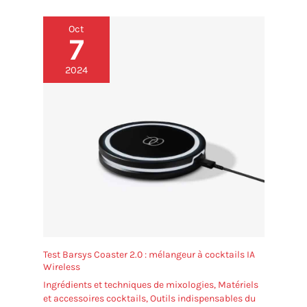
DESIGN COMPACT ET POLYVALENT : Notre sorbetière
est idéale pour les cuisines domestiques, les cafés
Oct
et les petits commerces. Elle permet de réaliser des
7
glaces, des sorbets, des gelatos et des yaourts
glacés sans encombrer votre plan de travail
2024
Test Barsys Coaster 2.0 : mélangeur à cocktails IA
Wireless
Ingrédients et techniques de mixologies
,
Matériels
et accessoires cocktails
,
Outils indispensables du