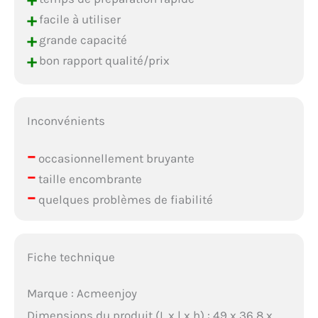
+
facile à utiliser
+
grande capacité
+
bon rapport qualité/prix
Inconvénients
–
occasionnellement bruyante
–
taille encombrante
–
quelques problèmes de fiabilité
Fiche technique
Marque : Acmeenjoy
Dimensions du produit (L x l x h) : 49 x 36,8 x