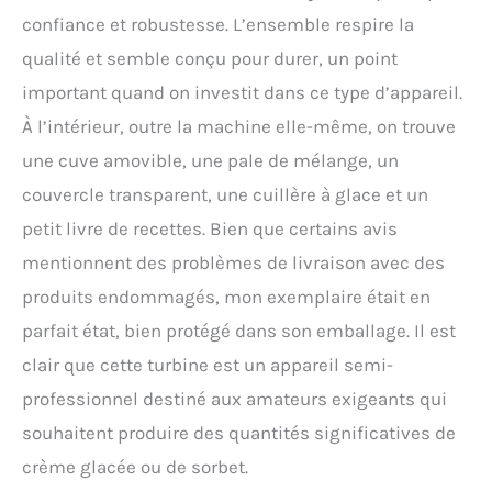
Capacité Familiale de 2L]
confiance et robustesse. L’ensemble respire la
Préparez 2 litres de glace,
sorbet, granité ou milk-
qualité et semble conçu pour durer, un point
shake pour ravir toute la
important quand on investit dans ce type d’appareil.
famille ou vos invités.
Créez des recettes uniques
À l’intérieur, outre la machine elle-même, on trouve
et saines, sans additifs,
une cuve amovible, une pale de mélange, un
en y incorporant
facilement vos fruits,
couvercle transparent, une cuillère à glace et un
chocolats ou noix préférés.
petit livre de recettes. Bien que certains avis
[Design Silencieux et
Facile à Nettoyer] Avec un
mentionnent des problèmes de livraison avec des
niveau sonore inférieur à
produits endommagés, mon exemplaire était en
60 dB, son
fonctionnement est
parfait état, bien protégé dans son emballage. Il est
particulièrement discret.
clair que cette turbine est un appareil semi-
Toutes les parties en
contact avec les aliments
professionnel destiné aux amateurs exigeants qui
(bol, pale, couvercle) sont
souhaitent produire des quantités significatives de
amovibles pour un
nettoyage d'une simplicité
crème glacée ou de sorbet.
enfantine. [Une Expérience