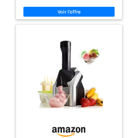
ingrédients préférés et placez-les dans la cuve 2)
Assemblez l’appareil et ajoutez de la glace ainsi
que du sel gemme 3) Branchez et allumez l’appareil
Utilisation simple et rapide : il suffit d’ajouter le
mélange d’ingrédients dans l’appareil et d’utiliser
le moteur automatique ou la manivelle pour obtenir
rapidement un délicieux dessert à l’ancienne
Fonctionnement silencieux : le moteur électrique
s’attache facilement à la cuve, assurant que toutes
les pièces sont imbriquées pour un
fonctionnement sûr et silencieux Nettoyage facile :
la cuve en aluminium permet de retirer facilement
les saletés pour un nettoyage facile Stockez
facilement les restes de crème glacée dans votre
congélateur