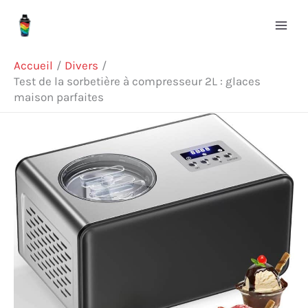
Aller
Rechercher
au
contenu
Accueil
Divers
Test de la sorbetière à compresseur 2L : glaces
maison parfaites