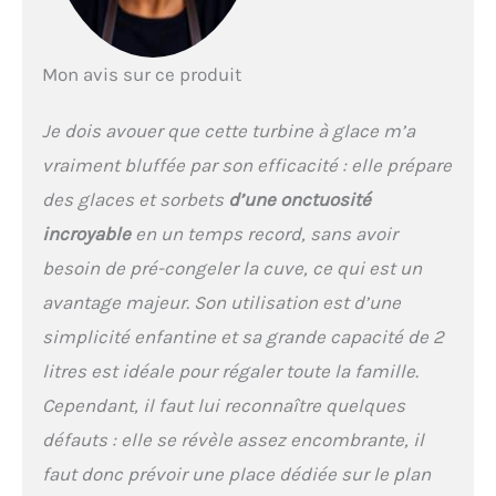
"Rafraîchissement"
préserve ensuite la
fraîcheur de vos desserts,
Mon avis sur ce produit
même pendant des
heures. [Polyvalence et
Je dois avouer que cette turbine à glace m’a
Capacité Familiale de 2L]
Préparez 2 litres de glace,
vraiment bluffée par son efficacité : elle prépare
sorbet, granité ou milk-
des glaces et sorbets
d’une onctuosité
shake pour ravir toute la
famille ou vos invités.
incroyable
en un temps record, sans avoir
Créez des recettes uniques
besoin de pré-congeler la cuve, ce qui est un
et saines, sans additifs,
en y incorporant
avantage majeur. Son utilisation est d’une
facilement vos fruits,
simplicité enfantine et sa grande capacité de 2
chocolats ou noix préférés.
[Design Silencieux et
litres est idéale pour régaler toute la famille.
Facile à Nettoyer] Avec un
Cependant, il faut lui reconnaître quelques
niveau sonore inférieur à
60 dB, son
défauts : elle se révèle assez encombrante, il
fonctionnement est
faut donc prévoir une place dédiée sur le plan
particulièrement discret.