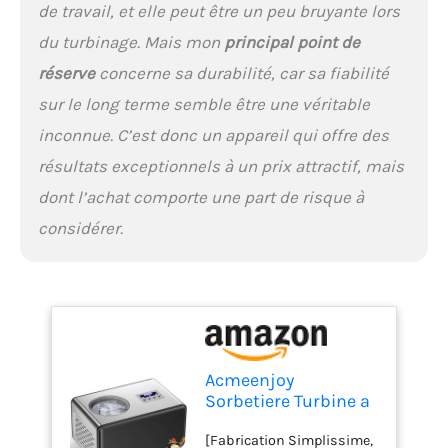
de travail, et elle peut être un peu bruyante lors
Toutes les parties en
contact avec les aliments
du turbinage. Mais mon
principal point de
(bol, pale, couvercle) sont
réserve
concerne sa durabilité, car sa fiabilité
amovibles pour un
nettoyage d'une simplicité
sur le long terme semble être une véritable
enfantine. [Une Expérience
inconnue. C’est donc un appareil qui offre des
DIY Saine et Ludique]
Prenez le contrôle de vos
résultats exceptionnels à un prix attractif, mais
ingrédients : sucre, bio...
dont l’achat comporte une part de risque à
Tout est possible ! Son
design élégant en acier
considérer.
inoxydable fera sensation
dans votre cuisine. C'est
également le cadeau idéal
pour tous les gourmands.
Acmeenjoy
Sorbetiere Turbine a
Glace avec
[Fabrication Simplissime,
Compresseur 2L,