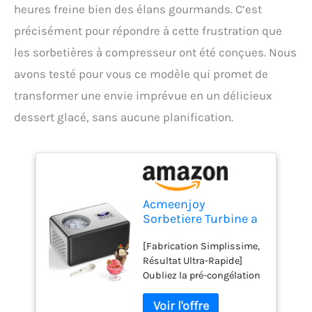
heures freine bien des élans gourmands. C’est
précisément pour répondre à cette frustration que
les sorbetières à compresseur ont été conçues. Nous
avons testé pour vous ce modèle qui promet de
transformer une envie imprévue en un délicieux
dessert glacé, sans aucune planification.
Acmeenjoy
Sorbetiere Turbine a
Glace avec
[Fabrication Simplissime,
Compresseur 2L,
Résultat Ultra-Rapide]
Sorbetière Electrique
Oubliez la pré-congélation
pas de Pré-
! Avec son compresseur
congélation,
intégré, cette sorbetière
Automatique