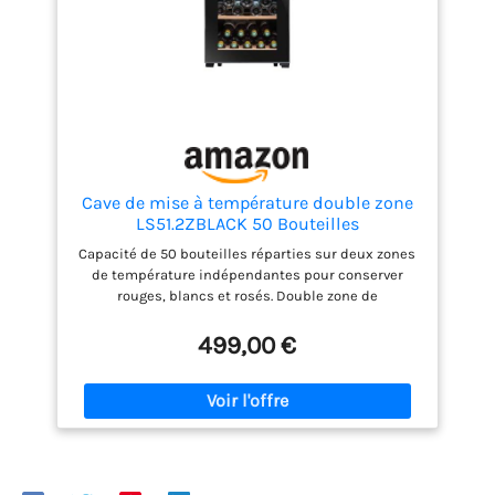
Cave de mise à température double zone
LS51.2ZBLACK 50 Bouteilles
Capacité de 50 bouteilles réparties sur deux zones
de température indépendantes pour conserver
rouges, blancs et rosés. Double zone de
température réglable : 5–12°C en haut (26
bouteilles) et 12–18°C en bas (24 bouteilles), idéale
499,00 €
pour chaque type de vin. Design moderne et élégant
avec porte vitrée anti-UV, finition noire et clayettes
en bois de hêtre. Panneau de contrôle digital
intégré à la porte, pour ajuster les températures
sans ouvrir la cave. Éclairage LED intérieur blanc
pour une mise en valeur raffinée de vos bouteilles.
Système anti-vibration pour une conservation