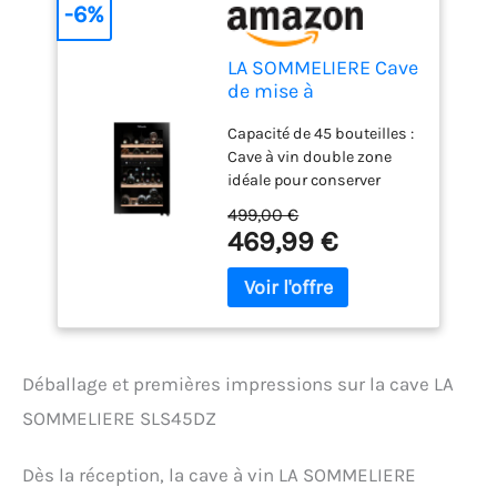
-6%
LA SOMMELIERE Cave
de mise à
température double
Capacité de 45 bouteilles :
zone SLS45DZ 45
Cave à vin double zone
Bouteilles
idéale pour conserver
rouges, blancs et rosés à
499,00 €
température de
469,99 €
dégustation. Niveau
sonore de 39 dB :
Fonctionnement à bruit
modéré, adapté à une
pièce de vie ou un coin
cuisine fermé. Double
Déballage et premières impressions sur la cave LA
zone indépendante :
Réglez séparément les
SOMMELIERE SLS45DZ
températures : 5–10°C en
haut et 10–20°C en bas
Dès la réception, la cave à vin LA SOMMELIERE
pour chaque type de vin.