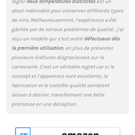
régler
deux températures distinctes
est un
même dans l’obscurité.
atout indéniable pour conserver différents types
Format compact et stable :
Pieds réglables assurant
de vins. Malheureusement, l’expérience a été
une installation parfaite
gâchée par de sérieux problèmes de qualité : j’ai
dans tout type d’intérieur.
Système anti-vibration :
reçu un modèle qui s’est avéré
défectueux dès
Protège vos bouteilles des
la première utilisation
, en plus de présenter
secousses pour préserver
leurs arômes dans le
plusieurs éraflures disgracieuses sur la
temps. Répartition
carrosserie. C’est un véritable regret car si le
optimisée : Stockez
concept et l’apparence sont excellents, la
jusqu’à 21 bouteilles en
haut et 24 en bas, pour
fabrication et le contrôle qualité semblent
une organisation
laisser à désirer, transformant une belle
équilibrée.
promesse en une déception.