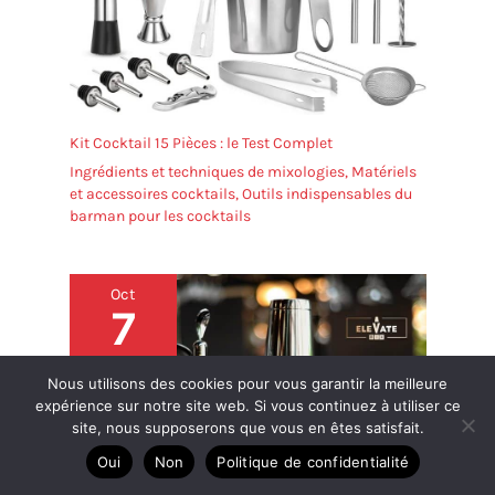
Kit Cocktail 15 Pièces : le Test Complet
Ingrédients et techniques de mixologies
,
Matériels
et accessoires cocktails
,
Outils indispensables du
barman pour les cocktails
Oct
7
2024
Nous utilisons des cookies pour vous garantir la meilleure
expérience sur notre site web. Si vous continuez à utiliser ce
site, nous supposerons que vous en êtes satisfait.
Oui
Non
Politique de confidentialité