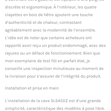
Pieds réglables assurant
une installation parfaite
discrète et ergonomique. À l’intérieur, les quatre
dans tout type d’intérieur.
clayettes en bois de hêtre ajoutent une touche
Système anti-vibration :
Protège vos bouteilles des
d’authenticité et de chaleur, contrastant
secousses pour préserver
agréablement avec la modernité de l’ensemble.
leurs arômes dans le
temps. Répartition
L’idée est de noter que certains acheteurs ont
optimisée : Stockez
rapporté avoir reçu un produit endommagé, avec des
jusqu’à 21 bouteilles en
haut et 24 en bas, pour
rayures ou un défaut de fonctionnement. Bien que
une organisation
mon exemplaire de test fût en parfait état, je
équilibrée.
conseille une inspection minutieuse au moment de
la livraison pour s’assurer de l’intégrité du produit.
Installation et prise en main
L’installation de la cave SLS45DZ est d’une grande
simplicité, caractéristique des modèles à pose libre.