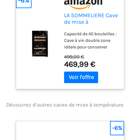
-6%
LA SOMMELIERE Cave
de mise à
température double
Capacité de 45 bouteilles :
zone SLS45DZ 45
Cave à vin double zone
Bouteilles
idéale pour conserver
rouges, blancs et rosés à
499,00 €
température de
469,99 €
dégustation. Niveau
sonore de 39 dB :
Fonctionnement à bruit
modéré, adapté à une
pièce de vie ou un coin
cuisine fermé. Double
Découvrez d’autres caves de mise à température
zone indépendante :
Réglez séparément les
températures : 5–10°C en
haut et 10–20°C en bas
-6%
pour chaque type de vin.
Design All Black élégant :