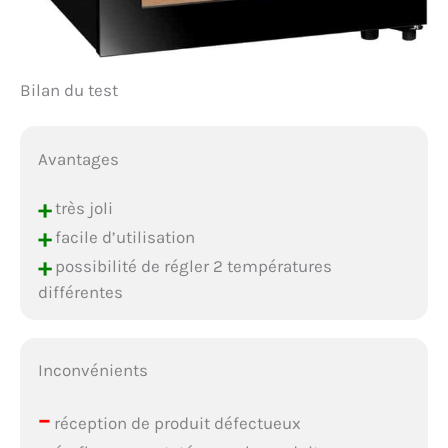
Bilan du test
Avantages
+
très joli
+
facile d’utilisation
+
possibilité de régler 2 températures
différentes
Inconvénients
–
réception de produit défectueux