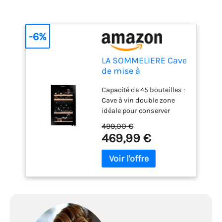
-6%
LA SOMMELIERE Cave
de mise à
température double
Capacité de 45 bouteilles :
zone SLS45DZ 45
Cave à vin double zone
Bouteilles
idéale pour conserver
rouges, blancs et rosés à
499,00 €
température de
469,99 €
dégustation. Niveau
sonore de 39 dB :
Fonctionnement à bruit
modéré, adapté à une
pièce de vie ou un coin
cuisine fermé. Double
zone indépendante :
Réglez séparément les