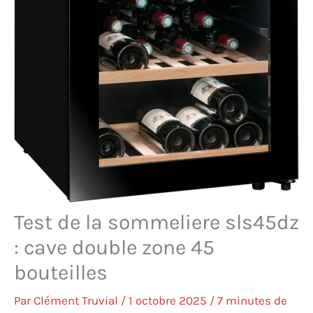
Test de la sommeliere sls45dz
: cave double zone 45
bouteilles
Par
Clément Truvial
/
1 octobre 2025
/
7 minutes de