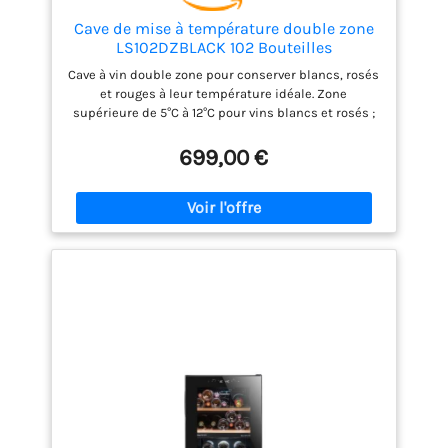
Cave de mise à température double zone
LS102DZBLACK 102 Bouteilles
Cave à vin double zone pour conserver blancs, rosés
et rouges à leur température idéale. Zone
supérieure de 5°C à 12°C pour vins blancs et rosés ;
zone inférieure de 12°C à 18°C pour vins rouges.
Capacité jusqu’à 102 bouteilles avec organisation
699,00 €
flexible sur clayettes en fil d’acier à frontons bois.
Design All Black moderne avec porte vitrée anti-UV
pour une protection élégante contre la lumière.
Porte réversible et pieds réglables pour une
installation adaptée à tous les espaces. Éclairage
LED blanc froid pour sublimer la collection sans
générer de chaleur. Filtre à charbon actif intégré
pour une circulation d’air purifiée et sans odeurs.
Panneau de contrôle digital pour un réglage précis
et indépendant de chaque zone. Compatible avec
l’application Vinotag pour une gestion connectée
de votre cave à vin. Classe énergétique G, niveau
sonore discret de 38 dB, idéale pour une
intégration dans les pièces à vivre.