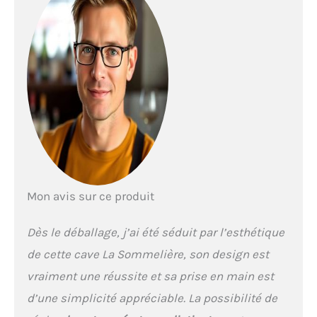
températures : 5–10°C en
haut et 10–20°C en bas
pour chaque type de vin.
Design All Black élégant :
Porte vitrée anti-UV et
lignes épurées pour
sublimer votre collection
en toute discrétion.
Clayettes en bois de hêtre :
4 clayettes semi-
coulissantes pour un
rangement stable,
pratique et esthétique.
Mon avis sur ce produit
Contrôle digital précis :
Panneau de commande
tactile avec affichage
Dès le déballage, j’ai été séduit par l’esthétique
blanc pour régler la
de cette cave La Sommelière, son design est
température facilement.
Éclairage LED intégré :
vraiment une réussite et sa prise en main est
Mettez vos bouteilles en
d’une simplicité appréciable. La possibilité de
valeur et accédez
facilement à leur contenu