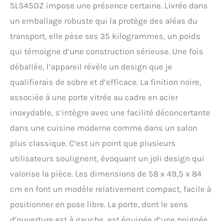
Design All Black élégant :
SLS45DZ impose une présence certaine. Livrée dans
Porte vitrée anti-UV et
un emballage robuste qui la protège des aléas du
lignes épurées pour
sublimer votre collection
transport, elle pèse ses 35 kilogrammes, un poids
en toute discrétion.
qui témoigne d’une construction sérieuse. Une fois
Clayettes en bois de hêtre :
déballée, l’appareil révèle un design que je
4 clayettes semi-
coulissantes pour un
qualifierais de sobre et d’efficace. La finition noire,
rangement stable,
associée à une porte vitrée au cadre en acier
pratique et esthétique.
Contrôle digital précis :
inoxydable, s’intègre avec une facilité déconcertante
Panneau de commande
dans une cuisine moderne comme dans un salon
tactile avec affichage
blanc pour régler la
plus classique. C’est un point que plusieurs
température facilement.
utilisateurs soulignent, évoquant un joli design qui
Éclairage LED intégré :
Mettez vos bouteilles en
valorise la pièce. Les dimensions de 58 x 49,5 x 84
valeur et accédez
cm en font un modèle relativement compact, facile à
facilement à leur contenu
même dans l’obscurité.
positionner en pose libre. La porte, dont le sens
Format compact et stable :
d’ouverture est à gauche, est équipée d’une poignée